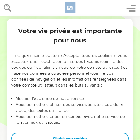
Votre vie privée est importante
pour nous
NE MANQUEZ PAS L’ÉVÉNEMENT
En cliquant sur le bouton « Accepter tous les cookies », vous
DE L’ANNÉE !
acceptez que TopChrétien utilise des traceurs (comme des
cookies ou l'identifiant unique de votre compte utilisateur) et
ET SI LEURS ERREURS POUVAIENT VOUS ÉVITER LES
traite vos données à caractère personnel (comme vos
VOTRES ?
données de navigation et les informations renseignées dans
votre compte utilisateur) dans les buts suivants :
On admire souvent les leaders pour leurs réussites, leur impact,
leur foi ou leur vision. Mais on voit moins les doutes, les erreurs
Mesurer l'audience de notre service
Vous permettre d'utiliser des services tiers tels que de la
et les saisons difficiles qu'ils ont traversés, alors même que ce
vidéo, des cartes du monde…
sont elles qui les ont façonnés.
Vous permettre d'entrer en contact avec notre service de
relation aux utilisateurs.
Dans cette conférence, leaders, entrepreneurs, et responsables
reviennent sur les erreurs marquantes de leur parcours et les
clés pour avancer avec plus de sagesse afin que leurs erreurs
Choisir mes cookies