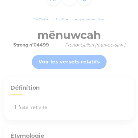
TopChrétien
TopBible
Lexique Hébreu / Grec
mĕnuwcah
Strong n°04499
Prononciation [men-oo-saw']
Voir les versets relatifs
Définition
fuite, retraite
Étymologie