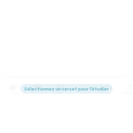
Contenus
Versions
Commentaires
Strong
Dictionnaire
Paramètres de lecture
Afficher les numéros de versets