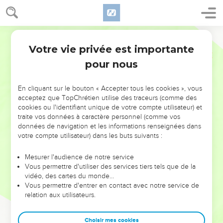
Votre vie privée est importante
pour nous
NE MANQUEZ PAS L’ÉVÉNEMENT
En cliquant sur le bouton « Accepter tous les cookies », vous
DE L’ANNÉE !
acceptez que TopChrétien utilise des traceurs (comme des
cookies ou l'identifiant unique de votre compte utilisateur) et
ET SI LEURS ERREURS POUVAIENT VOUS ÉVITER LES
traite vos données à caractère personnel (comme vos
VOTRES ?
données de navigation et les informations renseignées dans
votre compte utilisateur) dans les buts suivants :
On admire souvent les leaders pour leurs réussites, leur impact,
leur foi ou leur vision. Mais on voit moins les doutes, les erreurs
Mesurer l'audience de notre service
Vous permettre d'utiliser des services tiers tels que de la
et les saisons difficiles qu'ils ont traversés, alors même que ce
vidéo, des cartes du monde…
sont elles qui les ont façonnés.
Vous permettre d'entrer en contact avec notre service de
relation aux utilisateurs.
Dans cette conférence, leaders, entrepreneurs, et responsables
reviennent sur les erreurs marquantes de leur parcours et les
clés pour avancer avec plus de sagesse afin que leurs erreurs
Choisir mes cookies