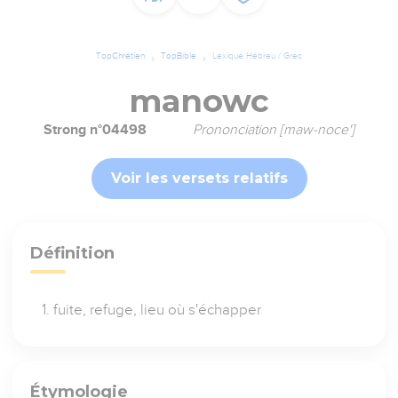
TopChrétien
TopBible
Lexique Hébreu / Grec
manowc
Strong n°04498
Prononciation [maw-noce']
Voir les versets relatifs
Définition
fuite, refuge, lieu où s'échapper
Étymologie