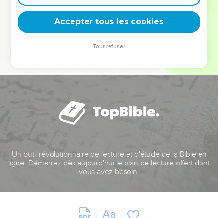
deviennent vos tremplins. Que vous guidiez un ministère, une
équipe, un groupe ou une famille, leur expérience est faite
Accepter tous les cookies
pour vous.
Tout refuser
Je découvre l’événement
Un outil révolutionnaire de lecture et d'étude de la Bible en
ligne. Démarrez dès aujourd'hui le plan de lecture offert dont
vous avez besoin.