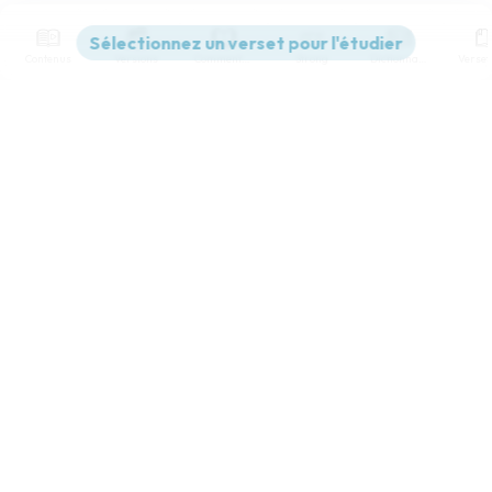
Contenus
Versions
Commentaires
Strong
Dictionnaire
Paramètres de lecture
Afficher les numéros de versets
Mode dyslexique
Désactivé
Simple
Coul
eur
Police d'écriture
Serif
Sans-serif
Taille de texte