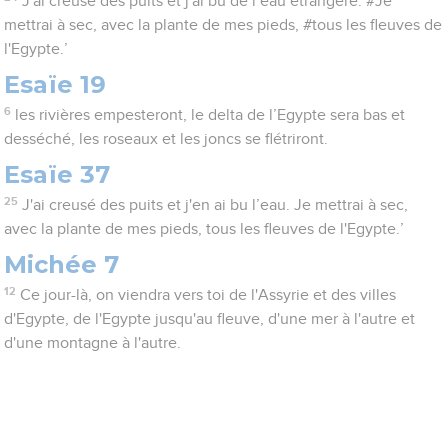
J'ai creusé des puits et j'ai bu de l’eau étrangère. #Je
mettrai à sec, avec la plante de mes pieds, #tous les fleuves de
l'Egypte.’
Esaïe 19
6
les rivières empesteront, le delta de l’Egypte sera bas et
desséché, les roseaux et les joncs se flétriront.
Esaïe 37
25
J'ai creusé des puits et j'en ai bu l’eau. Je mettrai à sec,
avec la plante de mes pieds, tous les fleuves de l'Egypte.’
Michée 7
12
Ce jour-là, on viendra vers toi de l'Assyrie et des villes
d'Egypte, de l'Egypte jusqu'au fleuve, d'une mer à l'autre et
d'une montagne à l'autre.