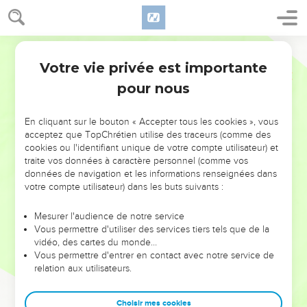
Votre vie privée est importante
pour nous
NE MANQUEZ PAS L’ÉVÉNEMENT
En cliquant sur le bouton « Accepter tous les cookies », vous
DE L’ANNÉE !
acceptez que TopChrétien utilise des traceurs (comme des
cookies ou l'identifiant unique de votre compte utilisateur) et
ET SI LEURS ERREURS POUVAIENT VOUS ÉVITER LES
traite vos données à caractère personnel (comme vos
VOTRES ?
données de navigation et les informations renseignées dans
votre compte utilisateur) dans les buts suivants :
On admire souvent les leaders pour leurs réussites, leur impact,
leur foi ou leur vision. Mais on voit moins les doutes, les erreurs
Mesurer l'audience de notre service
Vous permettre d'utiliser des services tiers tels que de la
et les saisons difficiles qu'ils ont traversés, alors même que ce
vidéo, des cartes du monde…
sont elles qui les ont façonnés.
Vous permettre d'entrer en contact avec notre service de
relation aux utilisateurs.
Dans cette conférence, leaders, entrepreneurs, et responsables
reviennent sur les erreurs marquantes de leur parcours et les
clés pour avancer avec plus de sagesse afin que leurs erreurs
Choisir mes cookies