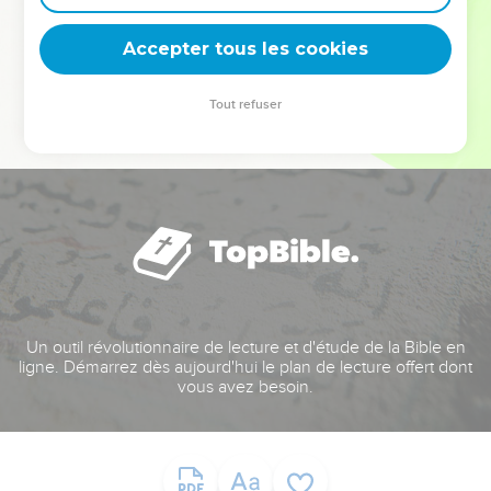
deviennent vos tremplins. Que vous guidiez un ministère, une
équipe, un groupe ou une famille, leur expérience est faite
Accepter tous les cookies
pour vous.
Tout refuser
Je découvre l’événement
Un outil révolutionnaire de lecture et d'étude de la Bible en
ligne. Démarrez dès aujourd'hui le plan de lecture offert dont
vous avez besoin.