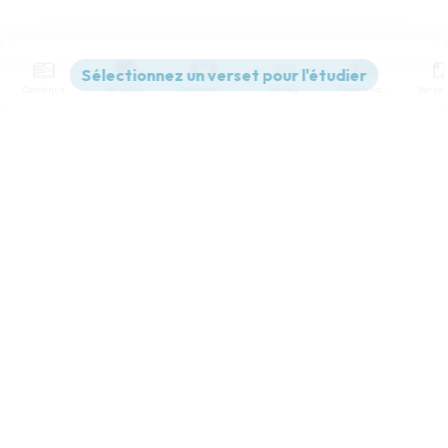
Contenus
Versions
Commentaires
Strong
Dictionnaire
Paramètres de lecture
Afficher les numéros de versets
Mode dyslexique
Désactivé
Simple
Coul
eur
Police d'écriture
Serif
Sans-serif