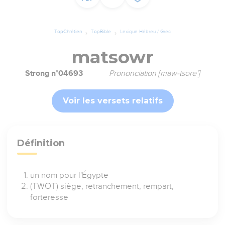
TopChrétien
TopBible
Lexique Hébreu / Grec
matsowr
Strong n°04693
Prononciation [maw-tsore']
Voir les versets relatifs
Définition
un nom pour l'Égypte
(TWOT) siège, retranchement, rempart,
forteresse