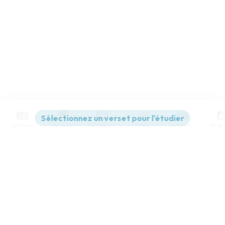
Contenus
Versions
Commentaires
Strong
Dictionnaire
Paramètres de lecture
Afficher les numéros de versets
Mode dyslexique