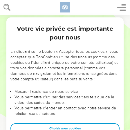
Votre vie privée est importante
pour nous
NE MANQUEZ PAS L’ÉVÉNEMENT
En cliquant sur le bouton « Accepter tous les cookies », vous
DE L’ANNÉE !
acceptez que TopChrétien utilise des traceurs (comme des
cookies ou l'identifiant unique de votre compte utilisateur) et
ET SI LEURS ERREURS POUVAIENT VOUS ÉVITER LES
traite vos données à caractère personnel (comme vos
VOTRES ?
données de navigation et les informations renseignées dans
votre compte utilisateur) dans les buts suivants :
On admire souvent les leaders pour leurs réussites, leur impact,
leur foi ou leur vision. Mais on voit moins les doutes, les erreurs
Mesurer l'audience de notre service
Vous permettre d'utiliser des services tiers tels que de la
et les saisons difficiles qu'ils ont traversés, alors même que ce
vidéo, des cartes du monde…
sont elles qui les ont façonnés.
Vous permettre d'entrer en contact avec notre service de
relation aux utilisateurs.
Dans cette conférence, leaders, entrepreneurs, et responsables
reviennent sur les erreurs marquantes de leur parcours et les
clés pour avancer avec plus de sagesse afin que leurs erreurs
Choisir mes cookies