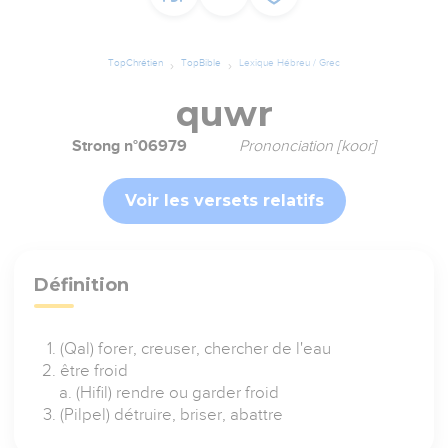
TopChrétien
TopBible
Lexique Hébreu / Grec
quwr
Strong n°06979
Prononciation [koor]
Voir les versets relatifs
Définition
(Qal) forer, creuser, chercher de l'eau
être froid
(Hifil) rendre ou garder froid
(Pilpel) détruire, briser, abattre