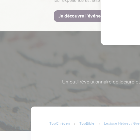
leur expérience est faite pour vous.
Je découvre l’événement
Un outil révolutionnaire de lecture e
TopChrétien
TopBible
Lexique Hébreu / Gre