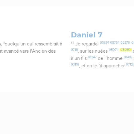
Daniel 7
13
01934
08754
02370
0
, *quelqu'un qui ressemblait à
Je regardai
0718
05974
06050
est avancé vers l'Ancien des
, sur les nuées
01247
0606
à un fils
de l’homme
03118
0712
, et on le fit approcher