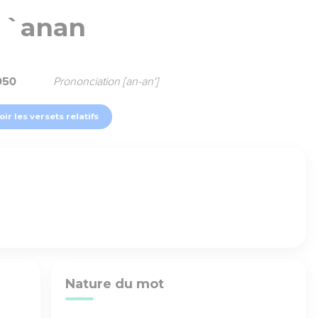
`anan
050
Prononciation [an-an']
oir les versets relatifs
Nature du mot