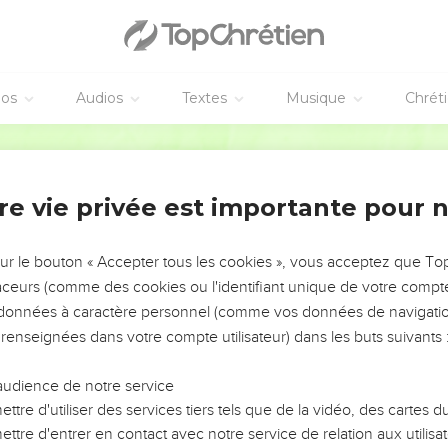
éos
Audios
Textes
Musique
Chrét
re vie privée est importante pour 
NEMENT DE L’ANNÉE !
ÉVITER LES VOTRES ?
sur le bouton « Accepter tous les cookies », vous acceptez que T
traceurs (comme des cookies ou l'identifiant unique de votre compte 
tes, leur impact, leur foi ou leur vision. Mais on voit
s données à caractère personnel (comme vos données de navigatio
fficiles qu'ils ont traversés, alors même que ce sont
 renseignées dans votre compte utilisateur) dans les buts suivants 
audience de notre service
s, et responsables reviennent sur les erreurs
 avancer avec plus de sagesse afin que leurs erreurs
ttre d'utiliser des services tiers tels que de la vidéo, des cartes
un ministère, une équipe, un groupe ou une famille,
ttre d'entrer en contact avec notre service de relation aux utilisat