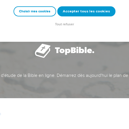
Accepter tous les cookies
Choisir mes cookies
Tout refuser
t d'étude de la Bible en ligne. Démarrez dès aujourd'hui le plan de
c