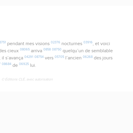
8751
02376
03916
pendant mes visions
nocturnes
, et voici
08065
0858
08750
des cieux
arriva
quelqu’un de semblable
04291
08754
05705
06268
; il s’avança
vers
l’ancien
des jours
7
08684
06925
de
lui.
© Éditions CLÉ, avec autorisation