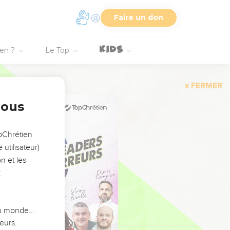
Faire un don
ien ?
Le Top
FERMER
nous
opChrétien
utilisateur)
n et les
:
 du monde…
eurs.