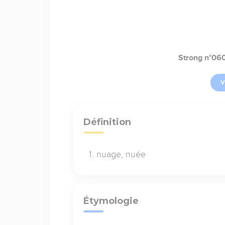
Strong n°06
V
Définition
nuage, nuée
Étymologie