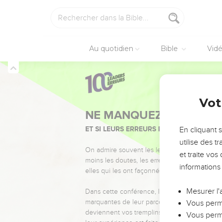
Au quotidien
Bible
Vid
Vot
NE MANQUEZ PAS L’ÉVÉ
ET SI LEURS ERREURS POUVAIENT VOUS 
En cliquant 
utilise des 
On admire souvent les leaders pour leurs réussi
et traite vo
moins les doutes, les erreurs et les saisons di
informations
elles qui les ont façonnés.
Mesurer l'
Dans cette conférence, leaders, entrepreneur
marquantes de leur parcours et les clés pour
Vous perme
deviennent vos tremplins. Que vous guidiez 
Vous perme