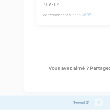
< ענן - עֲנָן
correspondant à
`anan 06051
Vous avez aimé ? Partagez
Segond 21