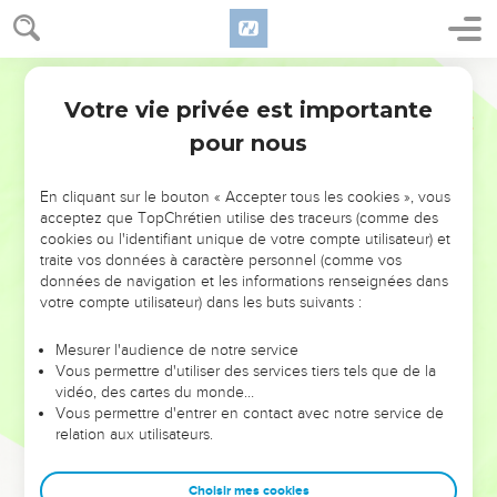
Votre vie privée est importante
pour nous
NE MANQUEZ PAS L’ÉVÉNEMENT
En cliquant sur le bouton « Accepter tous les cookies », vous
DE L’ANNÉE !
acceptez que TopChrétien utilise des traceurs (comme des
cookies ou l'identifiant unique de votre compte utilisateur) et
ET SI LEURS ERREURS POUVAIENT VOUS ÉVITER LES
traite vos données à caractère personnel (comme vos
VOTRES ?
données de navigation et les informations renseignées dans
votre compte utilisateur) dans les buts suivants :
On admire souvent les leaders pour leurs réussites, leur impact,
leur foi ou leur vision. Mais on voit moins les doutes, les erreurs
Mesurer l'audience de notre service
Vous permettre d'utiliser des services tiers tels que de la
et les saisons difficiles qu'ils ont traversés, alors même que ce
vidéo, des cartes du monde…
sont elles qui les ont façonnés.
Vous permettre d'entrer en contact avec notre service de
relation aux utilisateurs.
Dans cette conférence, leaders, entrepreneurs, et responsables
reviennent sur les erreurs marquantes de leur parcours et les
clés pour avancer avec plus de sagesse afin que leurs erreurs
Choisir mes cookies