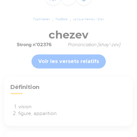
TopChrétien
TopBible
Lexique Hébreu / Grec
chezev
Strong n°02376
Prononciation [khay'-zev]
Voir les versets relatifs
Définition
vision
figure, apparition