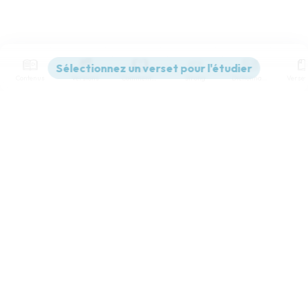
Contenus
Versions
Commentaires
Strong
Dictionnaire
Paramètres de lecture
Afficher les numéros de versets
Mode dyslexique
Désactivé
Simple
Coul
eur
Police d'écriture
Serif
Sans-serif