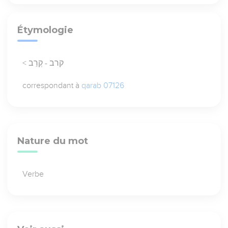
Étymologie
< קרב - קְרֵב
correspondant à
qarab 07126
Nature du mot
Verbe