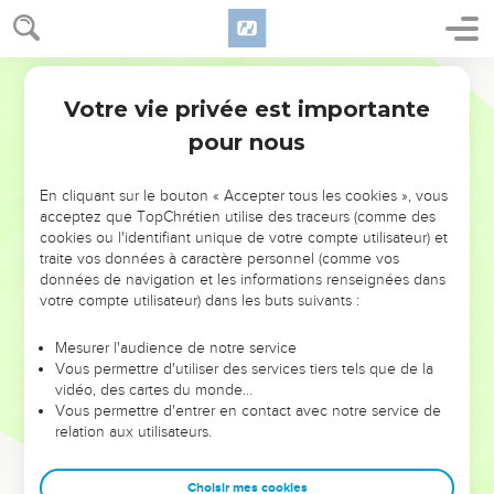
Votre vie privée est importante
pour nous
NE MANQUEZ PAS L’ÉVÉNEMENT
En cliquant sur le bouton « Accepter tous les cookies », vous
DE L’ANNÉE !
acceptez que TopChrétien utilise des traceurs (comme des
cookies ou l'identifiant unique de votre compte utilisateur) et
ET SI LEURS ERREURS POUVAIENT VOUS ÉVITER LES
traite vos données à caractère personnel (comme vos
VOTRES ?
données de navigation et les informations renseignées dans
votre compte utilisateur) dans les buts suivants :
On admire souvent les leaders pour leurs réussites, leur impact,
leur foi ou leur vision. Mais on voit moins les doutes, les erreurs
Mesurer l'audience de notre service
Vous permettre d'utiliser des services tiers tels que de la
et les saisons difficiles qu'ils ont traversés, alors même que ce
vidéo, des cartes du monde…
sont elles qui les ont façonnés.
Vous permettre d'entrer en contact avec notre service de
relation aux utilisateurs.
Dans cette conférence, leaders, entrepreneurs, et responsables
reviennent sur les erreurs marquantes de leur parcours et les
clés pour avancer avec plus de sagesse afin que leurs erreurs
Choisir mes cookies