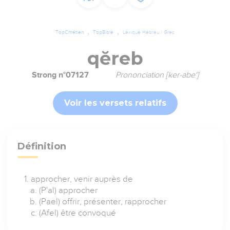
TopChrétien
TopBible
Lexique Hébreu / Grec
qĕreb
Strong n°07127
Prononciation [ker-abe']
Voir les versets relatifs
Définition
approcher, venir auprès de
(P'al) approcher
(Pael) offrir, présenter, rapprocher
(Afel) être convoqué