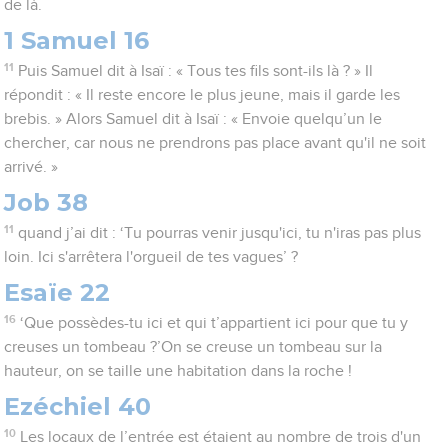
de là.
1 Samuel 16
11
Puis Samuel dit à Isaï : « Tous tes fils sont-ils là ? » Il
répondit : « Il reste encore le plus jeune, mais il garde les
brebis. » Alors Samuel dit à Isaï : « Envoie quelqu’un le
chercher, car nous ne prendrons pas place avant qu'il ne soit
arrivé. »
Job 38
11
quand j’ai dit : ‘Tu pourras venir jusqu'ici, tu n'iras pas plus
loin. Ici s'arrêtera l'orgueil de tes vagues’ ?
Esaïe 22
16
‘Que possèdes-tu ici et qui t’appartient ici pour que tu y
creuses un tombeau ?’On se creuse un tombeau sur la
hauteur, on se taille une habitation dans la roche !
Ezéchiel 40
10
Les locaux de l’entrée est étaient au nombre de trois d'un