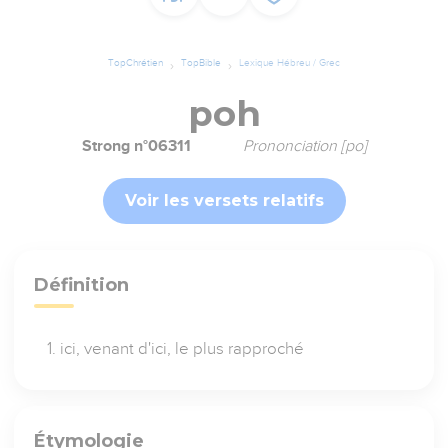
TopChrétien
TopBible
Lexique Hébreu / Grec
poh
Strong n°06311
Prononciation [po]
Voir les versets relatifs
Définition
ici, venant d'ici, le plus rapproché
Étymologie