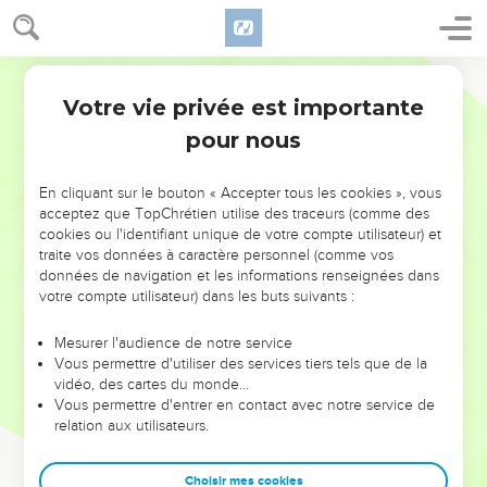
Votre vie privée est importante
pour nous
NE MANQUEZ PAS L’ÉVÉNEMENT
En cliquant sur le bouton « Accepter tous les cookies », vous
DE L’ANNÉE !
acceptez que TopChrétien utilise des traceurs (comme des
cookies ou l'identifiant unique de votre compte utilisateur) et
ET SI LEURS ERREURS POUVAIENT VOUS ÉVITER LES
traite vos données à caractère personnel (comme vos
VOTRES ?
données de navigation et les informations renseignées dans
votre compte utilisateur) dans les buts suivants :
On admire souvent les leaders pour leurs réussites, leur impact,
leur foi ou leur vision. Mais on voit moins les doutes, les erreurs
Mesurer l'audience de notre service
Vous permettre d'utiliser des services tiers tels que de la
et les saisons difficiles qu'ils ont traversés, alors même que ce
vidéo, des cartes du monde…
sont elles qui les ont façonnés.
Vous permettre d'entrer en contact avec notre service de
relation aux utilisateurs.
Dans cette conférence, leaders, entrepreneurs, et responsables
reviennent sur les erreurs marquantes de leur parcours et les
clés pour avancer avec plus de sagesse afin que leurs erreurs
Choisir mes cookies