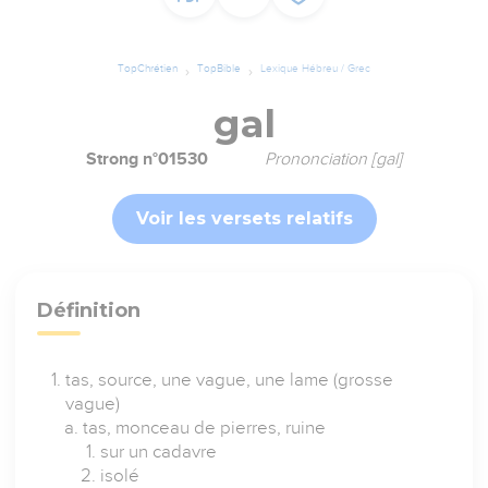
TopChrétien
TopBible
Lexique Hébreu / Grec
gal
Strong n°01530
Prononciation [gal]
Voir les versets relatifs
Définition
tas, source, une vague, une lame (grosse
vague)
tas, monceau de pierres, ruine
sur un cadavre
isolé