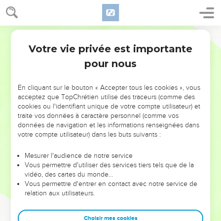
Votre vie privée est importante
pour nous
NE MANQUEZ PAS L’ÉVÉNEMENT
En cliquant sur le bouton « Accepter tous les cookies », vous
DE L’ANNÉE !
acceptez que TopChrétien utilise des traceurs (comme des
cookies ou l'identifiant unique de votre compte utilisateur) et
ET SI LEURS ERREURS POUVAIENT VOUS ÉVITER LES
traite vos données à caractère personnel (comme vos
VOTRES ?
données de navigation et les informations renseignées dans
votre compte utilisateur) dans les buts suivants :
On admire souvent les leaders pour leurs réussites, leur impact,
leur foi ou leur vision. Mais on voit moins les doutes, les erreurs
Mesurer l'audience de notre service
Vous permettre d'utiliser des services tiers tels que de la
et les saisons difficiles qu'ils ont traversés, alors même que ce
vidéo, des cartes du monde…
sont elles qui les ont façonnés.
Vous permettre d'entrer en contact avec notre service de
relation aux utilisateurs.
Dans cette conférence, leaders, entrepreneurs, et responsables
reviennent sur les erreurs marquantes de leur parcours et les
clés pour avancer avec plus de sagesse afin que leurs erreurs
Choisir mes cookies