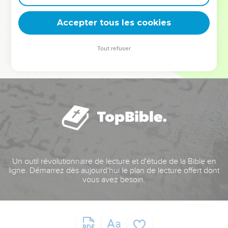
deviennent vos tremplins. Que vous guidiez un ministère, une
équipe, un groupe ou une famille, leur expérience est faite
Accepter tous les cookies
pour vous.
Tout refuser
Je découvre l’événement
Un outil révolutionnaire de lecture et d'étude de la Bible en
ligne. Démarrez dès aujourd'hui le plan de lecture offert dont
vous avez besoin.