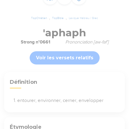
TopChrétien
TopBible
Lexique Hébreu / Grec
'aphaph
Strong n°0661
Prononciation [aw-faf']
Voir les versets relatifs
Définition
entourer, environner, cerner, envelopper
Étymologie