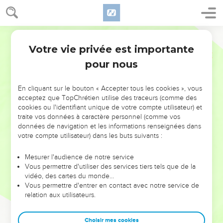
Votre vie privée est importante
pour nous
NE MANQUEZ PAS L’ÉVÉNEMENT
En cliquant sur le bouton « Accepter tous les cookies », vous
DE L’ANNÉE !
acceptez que TopChrétien utilise des traceurs (comme des
cookies ou l'identifiant unique de votre compte utilisateur) et
ET SI LEURS ERREURS POUVAIENT VOUS ÉVITER LES
traite vos données à caractère personnel (comme vos
VOTRES ?
données de navigation et les informations renseignées dans
votre compte utilisateur) dans les buts suivants :
On admire souvent les leaders pour leurs réussites, leur impact,
leur foi ou leur vision. Mais on voit moins les doutes, les erreurs
Mesurer l'audience de notre service
Vous permettre d'utiliser des services tiers tels que de la
et les saisons difficiles qu'ils ont traversés, alors même que ce
vidéo, des cartes du monde…
sont elles qui les ont façonnés.
Vous permettre d'entrer en contact avec notre service de
relation aux utilisateurs.
Dans cette conférence, leaders, entrepreneurs, et responsables
reviennent sur les erreurs marquantes de leur parcours et les
clés pour avancer avec plus de sagesse afin que leurs erreurs
Choisir mes cookies