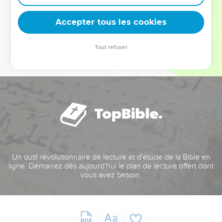
deviennent vos tremplins. Que vous guidiez un ministère, une
équipe, un groupe ou une famille, leur expérience est faite
Accepter tous les cookies
pour vous.
Tout refuser
Je découvre l’événement
Un outil révolutionnaire de lecture et d'étude de la Bible en
ligne. Démarrez dès aujourd'hui le plan de lecture offert dont
vous avez besoin.