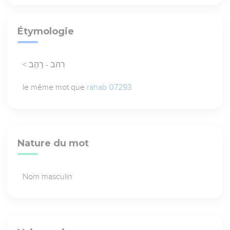
Étymologie
< רהב - רַהַב
le même mot que
rahab 07293
Nature du mot
Nom masculin