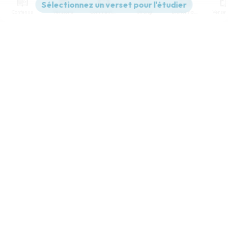
Contenus
Versions
Commentaires
Strong
Dictionnaire
Paramètres de lecture
Afficher les numéros de versets
Mode dyslexique
Désactivé
Simple
Coul
eur
Police d'écriture
Serif
Sans-serif
Taille de texte
Grand
Moyen
Petit