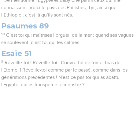
Je mentionne l’Egypte et Babylone parmi ceux qui me
connaissent. Voici le pays des Philistins, Tyr, ainsi que
l’Ethiopie : c’est là qu’ils sont nés.
Psaumes 89
10
C’est toi qui maîtrises l’orgueil de la mer ; quand ses vagues
se soulèvent, c’est toi qui les calmes.
Esaïe 51
9
Réveille-toi ! Réveille-toi ! Couvre-toi de force, bras de
l'Eternel ! Réveille-toi comme par le passé, comme dans les
générations précédentes ! N'est-ce pas toi qui as abattu
l'Egypte, qui as transpercé le monstre ?