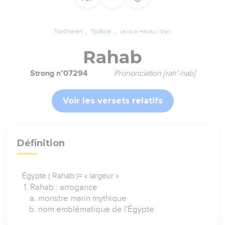
TopChrétien
TopBible
Lexique Hébreu / Grec
Rahab
Strong n°07294
Prononciation [rah'-hab]
Voir les versets relatifs
Définition
Égypte ( Rahab )= « largeur »
Rahab : arrogance
monstre marin mythique
nom emblématique de l'Égypte