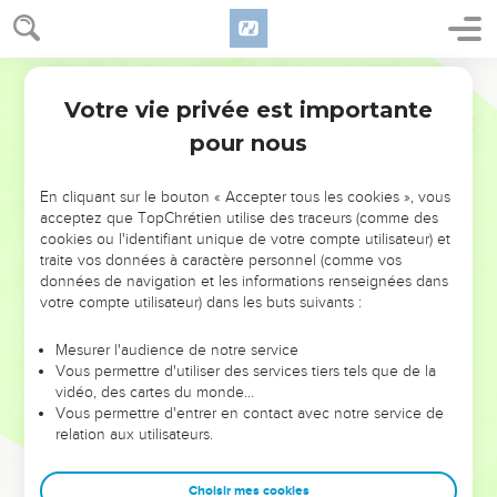
Votre vie privée est importante
pour nous
NE MANQUEZ PAS L’ÉVÉNEMENT
En cliquant sur le bouton « Accepter tous les cookies », vous
DE L’ANNÉE !
acceptez que TopChrétien utilise des traceurs (comme des
cookies ou l'identifiant unique de votre compte utilisateur) et
ET SI LEURS ERREURS POUVAIENT VOUS ÉVITER LES
traite vos données à caractère personnel (comme vos
VOTRES ?
données de navigation et les informations renseignées dans
votre compte utilisateur) dans les buts suivants :
On admire souvent les leaders pour leurs réussites, leur impact,
leur foi ou leur vision. Mais on voit moins les doutes, les erreurs
Mesurer l'audience de notre service
Vous permettre d'utiliser des services tiers tels que de la
et les saisons difficiles qu'ils ont traversés, alors même que ce
vidéo, des cartes du monde…
sont elles qui les ont façonnés.
Vous permettre d'entrer en contact avec notre service de
relation aux utilisateurs.
Dans cette conférence, leaders, entrepreneurs, et responsables
reviennent sur les erreurs marquantes de leur parcours et les
clés pour avancer avec plus de sagesse afin que leurs erreurs
Choisir mes cookies