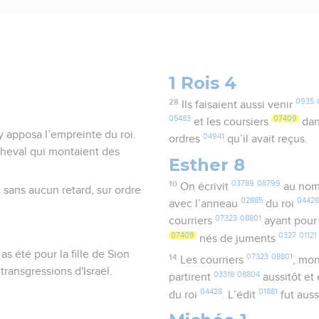
1 Rois 4
28
0935
Ils faisaient aussi venir
05483
07409
et les coursiers
dan
y apposa l’empreinte du roi.
04941
ordres
qu’il avait reçus.
 cheval qui montaient des
Esther 8
10
03789
08799
On écrivit
au no
t sans aucun retard, sur ordre
02885
0442
avec l’anneau
du roi
07323
08801
courriers
ayant pour
07409
0327
01121
nés de juments
 as été pour la fille de Sion
14
07323
08801
Les courriers
, mo
transgressions d'Israël.
03318
08804
partirent
aussitôt et
04428
01881
du roi
. L’édit
fut auss