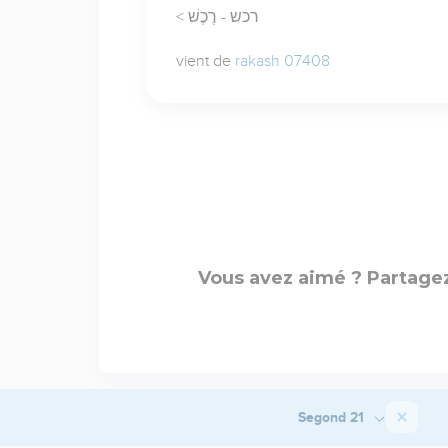
< רכש - רֶכֶשׁ
vient de
rakash 07408
Vous avez aimé ? Partagez
Segond 21