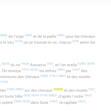
08686
08184
08401
de l’orge
et de la paille
pour les chevaux
04725
0376
s le lieu
où se trouvait le roi, chacun
selon les
08034
04428
0325
02856
08799
m
du roi
Assuérus
, et l’on scella
8
07971
08799
05612
03027
. On envoya
les lettres
par
des
05483
07392
08802
 montures des chevaux
et des mulets
07424
.
07392
08802
07409
0327
ntés
sur des chevaux
et des mulets
,
0926
08794
01765
08803
01697
 en toute hâte
, d’après l’ordre
05414
08738
07800
01002
i publié
dans Suse
, la capitale
.