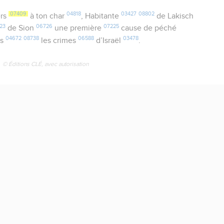
07409
04818
03427
08802
ers
à ton char
, Habitante
de Lakisch
23
06726
07225
de Sion
une première
cause de péché
04672
08738
06588
03478
és
les crimes
d’Israël
.
© Éditions CLÉ, avec autorisation