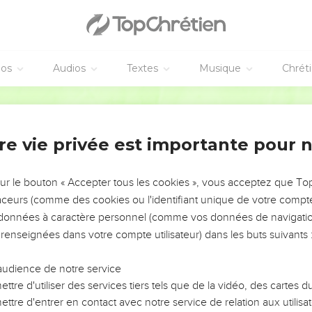
éos
Audios
Textes
Musique
Chrét
re vie privée est importante pour 
NEMENT DE L’ANNÉE !
ÉVITER LES VOTRES ?
sur le bouton « Accepter tous les cookies », vous acceptez que T
traceurs (comme des cookies ou l'identifiant unique de votre compte 
tes, leur impact, leur foi ou leur vision. Mais on voit
s données à caractère personnel (comme vos données de navigatio
fficiles qu'ils ont traversés, alors même que ce sont
 renseignées dans votre compte utilisateur) dans les buts suivants 
audience de notre service
s, et responsables reviennent sur les erreurs
 avancer avec plus de sagesse afin que leurs erreurs
ttre d'utiliser des services tiers tels que de la vidéo, des cartes
un ministère, une équipe, un groupe ou une famille,
ttre d'entrer en contact avec notre service de relation aux utilisat