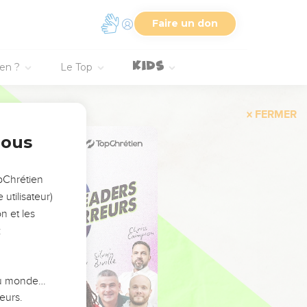
Faire un don
ien ?
Le Top
FERMER
nous
opChrétien
utilisateur)
n et les
:
 du monde…
eurs.