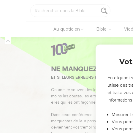
Au quotidien
Bible
Vid
Vot
NE MANQUEZ PAS L’ÉVÉ
ET SI LEURS ERREURS POUVAIENT VOUS 
En cliquant 
utilise des 
On admire souvent les leaders pour leurs réussi
et traite vo
moins les doutes, les erreurs et les saisons di
informations
elles qui les ont façonnés.
Mesurer l'
Dans cette conférence, leaders, entrepreneur
marquantes de leur parcours et les clés pour
Vous perme
deviennent vos tremplins. Que vous guidiez 
Vous perme