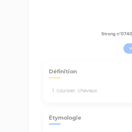
Strong n°074
V
Définition
coursier, chevaux
Étymologie