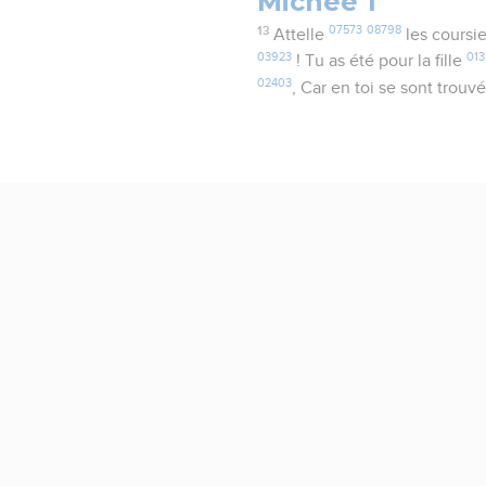
Michée 1
13
07573
08798
Attelle
les coursi
03923
013
! Tu as été pour la fille
02403
, Car en toi se sont trouv