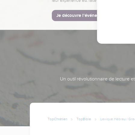
leur expérience est faite pour vous.
Je découvre l’événement
Un outil révolutionnaire de lecture e
TopChrétien
TopBible
Lexique Hébreu / Gre