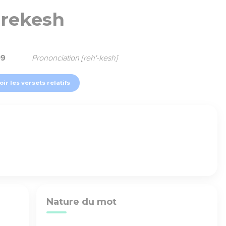
rekesh
09
Prononciation [reh'-kesh]
oir les versets relatifs
Nature du mot