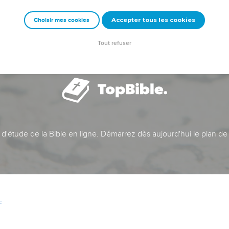
Accepter tous les cookies
Choisir mes cookies
Tout refuser
t d'étude de la Bible en ligne. Démarrez dès aujourd'hui le plan de
c