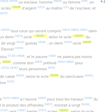
05055
08799
05650
0519
e
un esclave, homme
ou femme
, on
0
08255
03701
0113
sicles
d’argent
au maître
de l’esclave, et
08735
.
4
08799
05674
08802
05921
tous ceux qui seront compris
dans
04276
08255
08255
 un demi
-sicle
, selon le sicle
du
06242
01626
04276
08255
t de vingt
guéras
; un demi
-sicle
03068
l’Eternel
.
07235
08686
01800
 plus
, et le pauvre
ne paiera pas moins
08255
08641
05414
08800
le
, comme don
prélevé
pour
03722
08763
05315
r
leurs personnes
.
06916
08255
06944
 de casse
, selon le sicle
du sanctuaire
,
02132
live
.
06213
08803
04399
04399
yé
à l’œuvre
pour tous les travaux
du
08573
06242
t le produit des offrandes
, montait à vingt
-
07651
03967
07970
08255
t
cent
trente
sicles
, selon le sicle