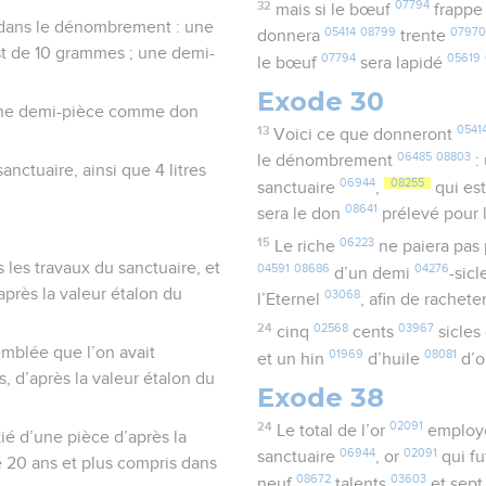
32
07794
mais si le bœuf
frapp
 dans le dénombrement : une
05414
08799
0797
donnera
trente
est de 10 grammes ; une demi-
07794
05619
le bœuf
sera lapidé
Exode 30
d'une demi-pièce comme don
13
0541
Voici ce que donneront
06485
08803
le dénombrement
:
anctuaire, ainsi que 4 litres
06944
08255
sanctuaire
,
qui es
08641
sera le don
prélevé pour 
15
06223
Le riche
ne paiera pas
s les travaux du sanctuaire, et
04591
08686
04276
d’un demi
-sic
’après la valeur étalon du
03068
l’Eternel
, afin de rachete
24
02568
03967
cinq
cents
sicles
mblée que l’on avait
01969
08081
et un hin
d’huile
d’o
, d’après la valeur étalon du
Exode 38
24
02091
Le total de l’or
emplo
ié d’une pièce d’après la
06944
02091
sanctuaire
, or
qui fu
 20 ans et plus compris dans
08672
03603
neuf
talents
et sep