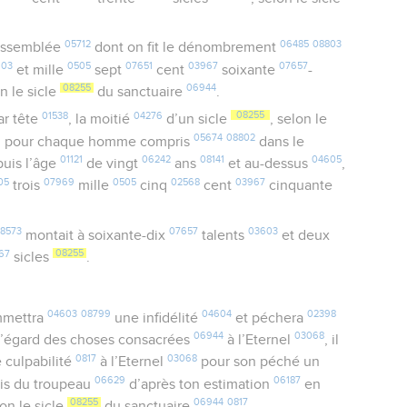
05712
06485
08803
assemblée
dont on fit le dénombrement
603
0505
07651
03967
07657
et mille
sept
cent
soixante
-
08255
06944
on le sicle
du sanctuaire
.
01538
04276
08255
r tête
, la moitié
d’un sicle
, selon le
05674
08802
, pour chaque homme compris
dans le
01121
06242
08141
04605
puis l’âge
de vingt
ans
et au-dessus
,
05
07969
0505
02568
03967
trois
mille
cinq
cent
cinquante
8573
07657
03603
montait à soixante-dix
talents
et deux
67
08255
sicles
.
04603
08799
04604
02398
mettra
une infidélité
et péchera
06944
03068
l’égard des choses consacrées
à l’Eternel
, il
0817
03068
e culpabilité
à l’Eternel
pour son péché un
06629
06187
ris du troupeau
d’après ton estimation
en
08255
06944
0817
lon le sicle
du sanctuaire
.