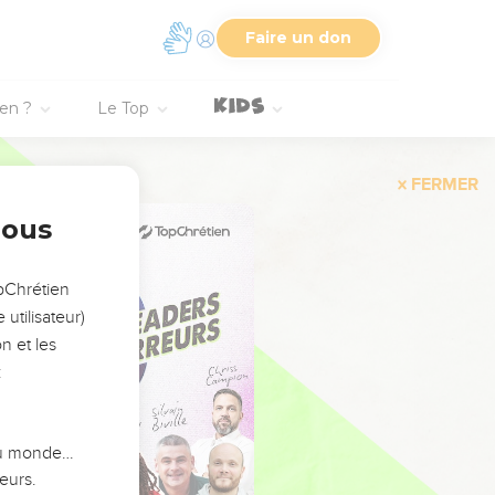
Faire un don
ien ?
Le Top
FERMER
nous
opChrétien
utilisateur)
n et les
:
 du monde…
eurs.