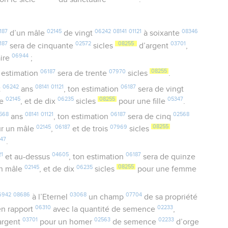
187
02145
06242
08141
01121
08346
d’un mâle
de vingt
à soixante
187
02572
08255
03701
sera de cinquante
sicles
d’argent
,
06944
ire
;
06187
07970
08255
n estimation
sera de trente
sicles
.
06242
08141
01121
06187
t
ans
, ton estimation
sera de vingt
02145
06235
08255
05347
le
, et de dix
sicles
pour une fille
.
568
08141
01121
06187
02568
ans
, ton estimation
sera de cinq
02145
06187
07969
08255
r un mâle
,
et de trois
sicles
347
.
21
04605
06187
et au-dessus
, ton estimation
sera de quinze
02145
06235
08255
n mâle
, et de dix
sicles
pour une femme
6942
08686
03068
07704
à l’Eternel
un champ
de sa propriété
06310
02233
en rapport
avec la quantité de semence
,
03701
02563
02233
argent
pour un homer
de semence
d’orge