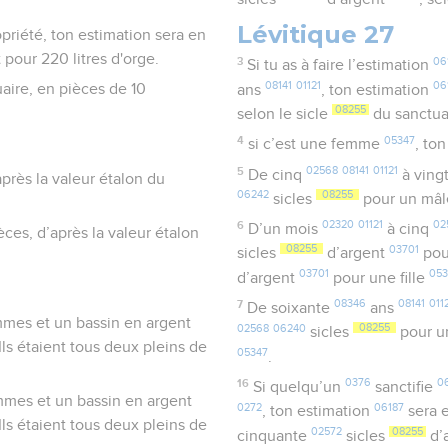
Lévitique 27
priété, ton estimation sera en
pour 220 litres d'orge.
3
06
Si tu as à faire l’estimation
08141
01121
06
uaire, en pièces de 10
ans
, ton estimation
08255
selon le sicle
du sanctua
4
05347
si c’est une femme
, to
5
02568
08141
01121
De cinq
à ving
près la valeur étalon du
06242
08255
sicles
pour un mâ
6
02320
01121
02
D’un mois
à cinq
ièces, d’après la valeur étalon
08255
03701
sicles
d’argent
pou
03701
05
d’argent
pour une fille
7
08346
08141
011
De soixante
ans
rammes et un bassin en argent
02568
06240
08255
sicles
pour u
ls étaient tous deux pleins de
05347
.
16
0376
0
Si quelqu’un
sanctifie
rammes et un bassin en argent
0272
06187
, ton estimation
sera 
ls étaient tous deux pleins de
02572
08255
cinquante
sicles
d’