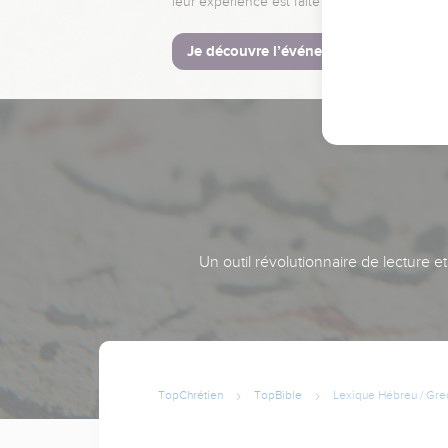
leur expérience est faite pour vous.
Je découvre l’événement
Un outil révolutionnaire de lecture e
TopChrétien
TopBible
Lexique Hébreu / Gre