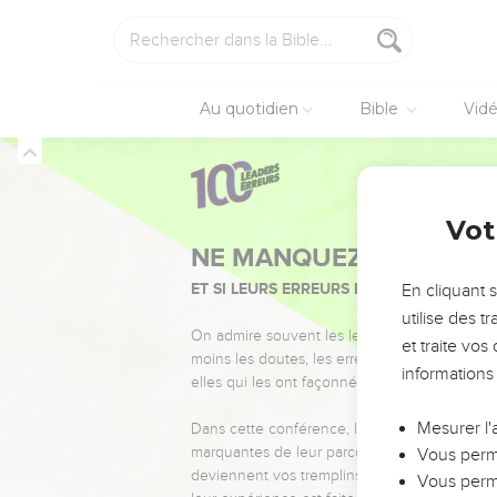
Au quotidien
Bible
Vid
Vot
NE MANQUEZ PAS L’ÉVÉ
ET SI LEURS ERREURS POUVAIENT VOUS 
En cliquant 
utilise des 
On admire souvent les leaders pour leurs réussi
et traite vo
moins les doutes, les erreurs et les saisons di
informations
elles qui les ont façonnés.
Mesurer l'
Dans cette conférence, leaders, entrepreneur
marquantes de leur parcours et les clés pour
Vous perme
deviennent vos tremplins. Que vous guidiez 
Vous perme