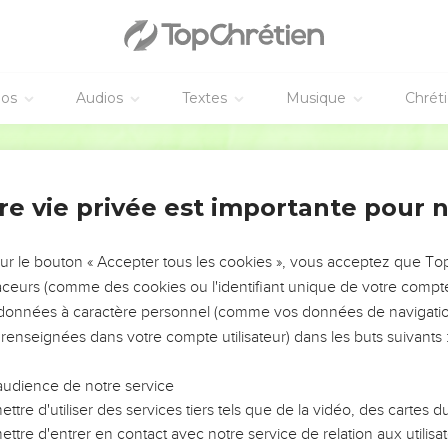
éos
Audios
Textes
Musique
Chrét
re vie privée est importante pour 
NEMENT DE L’ANNÉE !
ÉVITER LES VOTRES ?
sur le bouton « Accepter tous les cookies », vous acceptez que T
traceurs (comme des cookies ou l'identifiant unique de votre compte 
tes, leur impact, leur foi ou leur vision. Mais on voit
s données à caractère personnel (comme vos données de navigatio
fficiles qu'ils ont traversés, alors même que ce sont
 renseignées dans votre compte utilisateur) dans les buts suivants 
audience de notre service
s, et responsables reviennent sur les erreurs
 avancer avec plus de sagesse afin que leurs erreurs
ttre d'utiliser des services tiers tels que de la vidéo, des cartes
un ministère, une équipe, un groupe ou une famille,
ttre d'entrer en contact avec notre service de relation aux utilisat