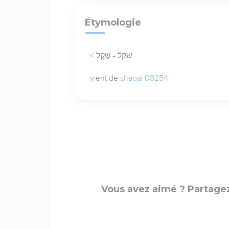
Étymologie
< שקל - שֶׁקֶל
vient de
shaqal 08254
Vous avez aimé ? Partagez