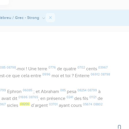
ébreu / Grec - Strong
085
08798
0776
0702
03967
-moi ! Une terre
de quatre
cents
0996
06912
08798
’est-ce que cela entre
moi et toi ? Enterre
8799
06085
085
08254
08799
Ephron
; et Abraham
pesa
à
01696
08765
0241
01121
 avait dit
, en présence
des fils
de
3967
08255
03701
05674
08802
sicles
d’argent
ayant cours