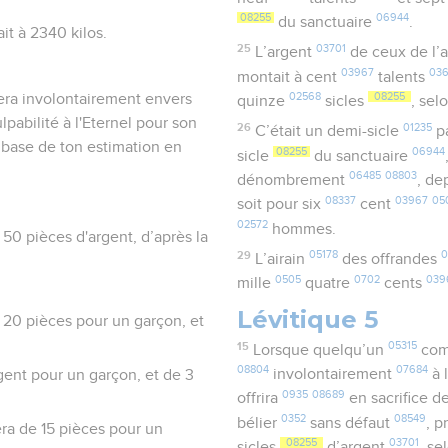
08255
06944
du sanctuaire
.
it à 2340 kilos.
25
03701
L’argent
de ceux de l’
03967
03
montait à cent
talents
era involontairement envers
02568
08255
quinze
sicles
, sel
ulpabilité à l'Eternel pour son
26
01235
C’était un demi-sicle
pa
a base de ton estimation en
08255
06944
sicle
du sanctuaire
06485
08803
dénombrement
, de
08337
03967
05
soit pour six
cent
02572
hommes.
50 pièces d'argent, d’après la
29
05178
0
L’airain
des offrandes
0505
0702
039
mille
quatre
cents
Lévitique 5
 20 pièces pour un garçon, et
15
05315
Lorsque quelqu’un
com
08804
07684
involontairement
à 
rgent pour un garçon, et de 3
0935
08689
offrira
en sacrifice d
0352
08549
bélier
sans défaut
, p
era de 15 pièces pour un
08255
03701
sicles
d’argent
, se