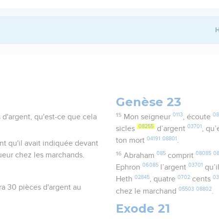
H
Genèse 23
15
0113
08
d'argent, qu'est-ce que cela
Mon seigneur
, écoute
08255
03701
sicles
d’argent
, qu
04191
08801
ton mort
.
t qu'il avait indiquée devant
16
085
08085
0
igueur chez les marchands.
Abraham
comprit
06085
03701
Ephron
l’argent
qu’il
02845
0702
0
Heth
, quatre
cents
a 30 pièces d'argent au
05503
08802
chez le marchand
.
Exode 21