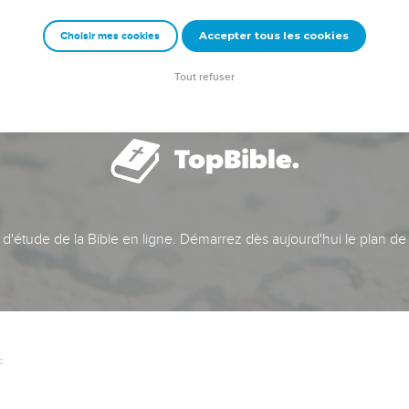
Accepter tous les cookies
Choisir mes cookies
Tout refuser
t d'étude de la Bible en ligne. Démarrez dès aujourd'hui le plan de
c