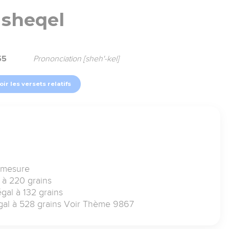
sheqel
55
Prononciation [sheh'-kel]
oir les versets relatifs
u mesure
l à 220 grains
égal à 132 grains
 égal à 528 grains Voir Thème 9867