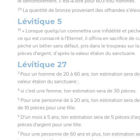
le dénombrement, c’est-à-dire pour 603'550 hommes.
29
La quantité de bronze provenant des offrandes s’éleva
Lévitique 5
15
« Lorsque quelqu'un commettra une infidélité et péch
ce qui est consacré à l'Eternel, il offrira en sacrifice de c
péché un bélier sans défaut, pris dans le troupeau sur l
pièces d'argent, d’après la valeur étalon du sanctuaire.
Lévitique 27
3
Pour un homme de 20 à 60 ans, ton estimation sera de 
valeur étalon du sanctuaire ;
4
si c'est une femme, ton estimation sera de 30 pièces.
5
Pour une personne de à 20 ans, ton estimation sera de
de 10 pièces pour une fille.
6
D'un mois à 5 ans, ton estimation sera de 5 pièces d'a
pièces d'argent pour une fille.
7
Pour une personne de 60 ans et plus, ton estimation s