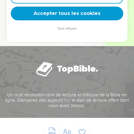
deviennent vos tremplins. Que vous guidiez un ministère, une
équipe, un groupe ou une famille, leur expérience est faite
Accepter tous les cookies
pour vous.
Tout refuser
Je découvre l’événement
Un outil révolutionnaire de lecture et d'étude de la Bible en
ligne. Démarrez dès aujourd'hui le plan de lecture offert dont
vous avez besoin.