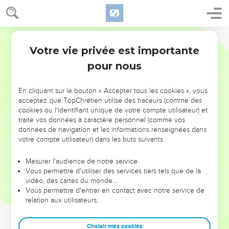
Votre vie privée est importante
pour nous
NE MANQUEZ PAS L’ÉVÉNEMENT
En cliquant sur le bouton « Accepter tous les cookies », vous
DE L’ANNÉE !
acceptez que TopChrétien utilise des traceurs (comme des
cookies ou l'identifiant unique de votre compte utilisateur) et
ET SI LEURS ERREURS POUVAIENT VOUS ÉVITER LES
traite vos données à caractère personnel (comme vos
VOTRES ?
données de navigation et les informations renseignées dans
votre compte utilisateur) dans les buts suivants :
On admire souvent les leaders pour leurs réussites, leur impact,
leur foi ou leur vision. Mais on voit moins les doutes, les erreurs
Mesurer l'audience de notre service
Vous permettre d'utiliser des services tiers tels que de la
et les saisons difficiles qu'ils ont traversés, alors même que ce
vidéo, des cartes du monde…
sont elles qui les ont façonnés.
Vous permettre d'entrer en contact avec notre service de
relation aux utilisateurs.
Dans cette conférence, leaders, entrepreneurs, et responsables
reviennent sur les erreurs marquantes de leur parcours et les
clés pour avancer avec plus de sagesse afin que leurs erreurs
Choisir mes cookies