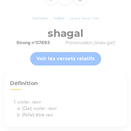
TopChrétien
TopBible
Lexique Hébreu / Grec
shagal
Strong n°07693
Prononciation [shaw-gal']
Voir les versets relatifs
Définition
violer, ravir
(Qal) violer, ravir
(Nifal) être ravi