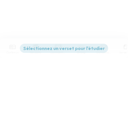
Contenus
Versions
Commentaires
Strong
Dictionnaire
Paramètres de lecture
Afficher les numéros de versets
Mode dyslexique
Désactivé
Simple
Coul
eur