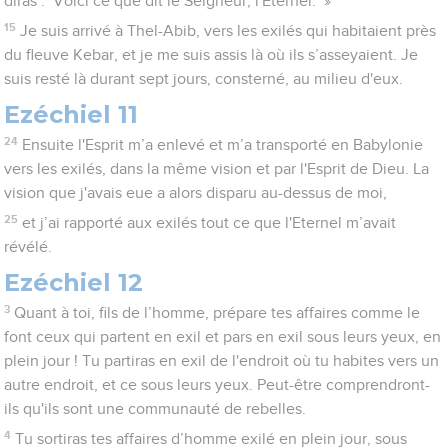
diras : ‘Voici ce que dit le Seigneur, l'Eternel.’ »
15
Je suis arrivé à Thel-Abib, vers les exilés qui habitaient près
du fleuve Kebar, et je me suis assis là où ils s’asseyaient. Je
suis resté là durant sept jours, consterné, au milieu d'eux.
Ezéchiel 11
24
Ensuite l'Esprit m’a enlevé et m’a transporté en Babylonie
vers les exilés, dans la même vision et par l'Esprit de Dieu. La
vision que j'avais eue a alors disparu au-dessus de moi,
25
et j’ai rapporté aux exilés tout ce que l'Eternel m’avait
révélé.
Ezéchiel 12
3
Quant à toi, fils de l’homme, prépare tes affaires comme le
font ceux qui partent en exil et pars en exil sous leurs yeux, en
plein jour ! Tu partiras en exil de l'endroit où tu habites vers un
autre endroit, et ce sous leurs yeux. Peut-être comprendront-
ils qu'ils sont une communauté de rebelles.
4
Tu sortiras tes affaires d’homme exilé en plein jour, sous