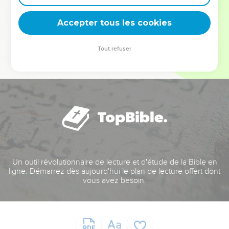
deviennent vos tremplins. Que vous guidiez un ministère, une
équipe, un groupe ou une famille, leur expérience est faite
Accepter tous les cookies
pour vous.
Tout refuser
Je découvre l’événement
Un outil révolutionnaire de lecture et d'étude de la Bible en
ligne. Démarrez dès aujourd'hui le plan de lecture offert dont
vous avez besoin.