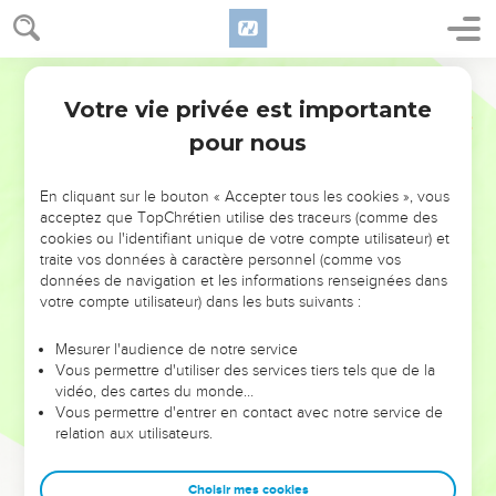
Votre vie privée est importante
pour nous
NE MANQUEZ PAS L’ÉVÉNEMENT
En cliquant sur le bouton « Accepter tous les cookies », vous
DE L’ANNÉE !
acceptez que TopChrétien utilise des traceurs (comme des
cookies ou l'identifiant unique de votre compte utilisateur) et
ET SI LEURS ERREURS POUVAIENT VOUS ÉVITER LES
traite vos données à caractère personnel (comme vos
VOTRES ?
données de navigation et les informations renseignées dans
votre compte utilisateur) dans les buts suivants :
On admire souvent les leaders pour leurs réussites, leur impact,
leur foi ou leur vision. Mais on voit moins les doutes, les erreurs
Mesurer l'audience de notre service
Vous permettre d'utiliser des services tiers tels que de la
et les saisons difficiles qu'ils ont traversés, alors même que ce
vidéo, des cartes du monde…
sont elles qui les ont façonnés.
Vous permettre d'entrer en contact avec notre service de
relation aux utilisateurs.
Dans cette conférence, leaders, entrepreneurs, et responsables
reviennent sur les erreurs marquantes de leur parcours et les
clés pour avancer avec plus de sagesse afin que leurs erreurs
Choisir mes cookies