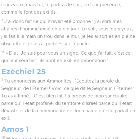
leurs yeux, mais toi, tu partiras le soir, en leur présence,
comme le font des exilés.
7
J’ai donc fait ce qui m'avait été ordonné : j’ai sorti mes
affaires d’homme exilé en plein jour. Le soir, sous leurs yeux,
j’ai fait à la main un trou dans le mur, je les ai sorties en pleine
obscurité et je les ai portées sur l’épaule.
11
» Dis : ‘Je suis pour vous un signe. Ce que j'ai fait, c'est ce
qui leur sera fait : ils iront en exil, en déportation.’
Ezéchiel 25
3
Tu annonceras aux Ammonites : ‘Ecoutez la parole du
Seigneur, de l'Eternel !’Voici ce que dit le Seigneur, l'Eternel :
Tu as affirmé : ‘C’est bien fait !’à propos de mon sanctuaire
parce qu’il était profané, du territoire d'Israël parce qu’il était
dévasté et de la communauté de Juda parce qu’elle partait en
exil.
Amos 1
15
Et leur roi partira en exil, lui et ses chefs avec lui, dit