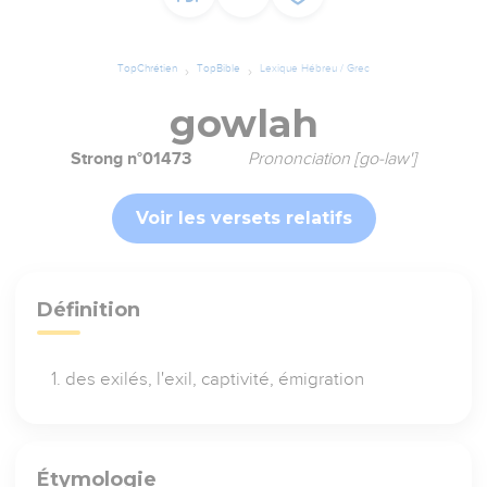
TopChrétien
TopBible
Lexique Hébreu / Grec
gowlah
Strong n°01473
Prononciation [go-law']
Voir les versets relatifs
Définition
des exilés, l'exil, captivité, émigration
Étymologie