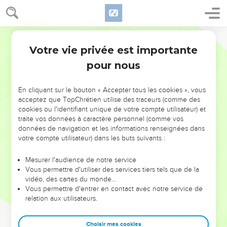
Votre vie privée est importante
pour nous
NE MANQUEZ PAS L’ÉVÉNEMENT
En cliquant sur le bouton « Accepter tous les cookies », vous
DE L’ANNÉE !
acceptez que TopChrétien utilise des traceurs (comme des
cookies ou l'identifiant unique de votre compte utilisateur) et
ET SI LEURS ERREURS POUVAIENT VOUS ÉVITER LES
traite vos données à caractère personnel (comme vos
VOTRES ?
données de navigation et les informations renseignées dans
votre compte utilisateur) dans les buts suivants :
On admire souvent les leaders pour leurs réussites, leur impact,
leur foi ou leur vision. Mais on voit moins les doutes, les erreurs
Mesurer l'audience de notre service
Vous permettre d'utiliser des services tiers tels que de la
et les saisons difficiles qu'ils ont traversés, alors même que ce
vidéo, des cartes du monde…
sont elles qui les ont façonnés.
Vous permettre d'entrer en contact avec notre service de
relation aux utilisateurs.
Dans cette conférence, leaders, entrepreneurs, et responsables
reviennent sur les erreurs marquantes de leur parcours et les
clés pour avancer avec plus de sagesse afin que leurs erreurs
Choisir mes cookies