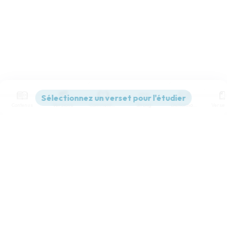
Contenus
Versions
Commentaires
Strong
Dictionnaire
Paramètres de lecture
Afficher les numéros de versets
Mode dyslexique
Désactivé
Simple
Coul
eur