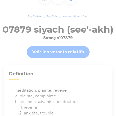
TopChrétien
TopBible
Lexique Hébreu / Grec
07879 siyach (see'-akh)
Strong n°07879
Voir les versets relatifs
Définition
méditation, plainte, rêverie
plainte, complainte
les mots suivants sont douteux
rêverie
anxiété, trouble