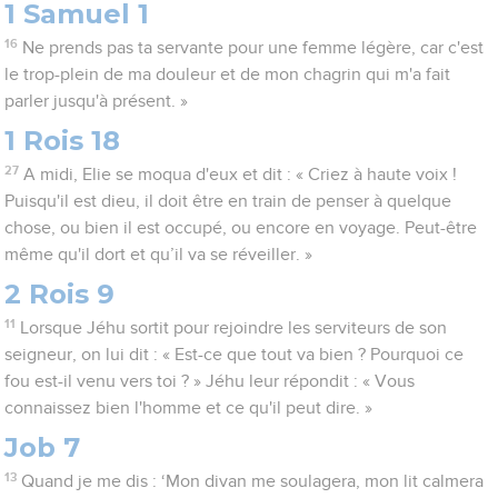
1 Samuel 1
16
Ne prends pas ta servante pour une femme légère, car c'est
le trop-plein de ma douleur et de mon chagrin qui m'a fait
parler jusqu'à présent. »
1 Rois 18
27
A midi, Elie se moqua d'eux et dit : « Criez à haute voix !
Puisqu'il est dieu, il doit être en train de penser à quelque
chose, ou bien il est occupé, ou encore en voyage. Peut-être
même qu'il dort et qu’il va se réveiller. »
2 Rois 9
11
Lorsque Jéhu sortit pour rejoindre les serviteurs de son
seigneur, on lui dit : « Est-ce que tout va bien ? Pourquoi ce
fou est-il venu vers toi ? » Jéhu leur répondit : « Vous
connaissez bien l'homme et ce qu'il peut dire. »
Job 7
13
Quand je me dis : ‘Mon divan me soulagera, mon lit calmera