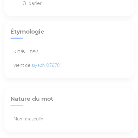
parler
Étymologie
< שיח - שִׂיחַ
vient de
siyach 07878
Nature du mot
Nom masculin