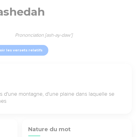
'ashedah
Prononciation [ash-ay-daw']
oir les versets relatifs
bas d'une montagne, d'une plaine dans laquelle se
nes
Nature du mot