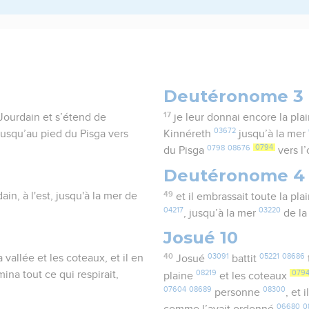
Deutéronome 3
17
 Jourdain et s’étend de
je leur donnai encore la pla
03672
 jusqu’au pied du Pisga vers
Kinnéreth
jusqu’à la mer
0798
08676
0794
du Pisga
vers l’
Deutéronome 4
49
ain, à l'est, jusqu'à la mer de
et il embrassait toute la pla
04217
03220
, jusqu’à la mer
de la
Josué 10
40
03091
05221
08686
vallée et les coteaux, et il en
Josué
battit
08219
079
rmina tout ce qui respirait,
plaine
et les coteaux
07604
08689
08300
personne
, et 
06680
0