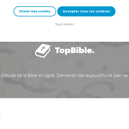
Accepter tous les cookies
Choisir mes cookies
Tout refuser
t d'étude de la Bible en ligne. Démarrez dès aujourd'hui le plan de
c