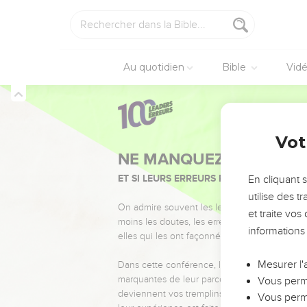
Au quotidien
Bible
Vid
Vot
NE MANQUEZ PAS L’ÉVÉ
ET SI LEURS ERREURS POUVAIENT VOUS 
En cliquant 
utilise des 
On admire souvent les leaders pour leurs réussi
et traite vo
moins les doutes, les erreurs et les saisons di
informations
elles qui les ont façonnés.
Mesurer l'
Dans cette conférence, leaders, entrepreneur
marquantes de leur parcours et les clés pour
Vous perme
deviennent vos tremplins. Que vous guidiez 
Vous perme