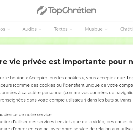
éos
Audios
Textes
Musique
Chrét
re vie privée est importante pour 
NEMENT DE L’ANNÉE !
ÉVITER LES VOTRES ?
sur le bouton « Accepter tous les cookies », vous acceptez que T
traceurs (comme des cookies ou l'identifiant unique de votre compte 
tes, leur impact, leur foi ou leur vision. Mais on voit
s données à caractère personnel (comme vos données de navigatio
fficiles qu'ils ont traversés, alors même que ce sont
 renseignées dans votre compte utilisateur) dans les buts suivants 
audience de notre service
s, et responsables reviennent sur les erreurs
 avancer avec plus de sagesse afin que leurs erreurs
ttre d'utiliser des services tiers tels que de la vidéo, des cartes
un ministère, une équipe, un groupe ou une famille,
ttre d'entrer en contact avec notre service de relation aux utilisat