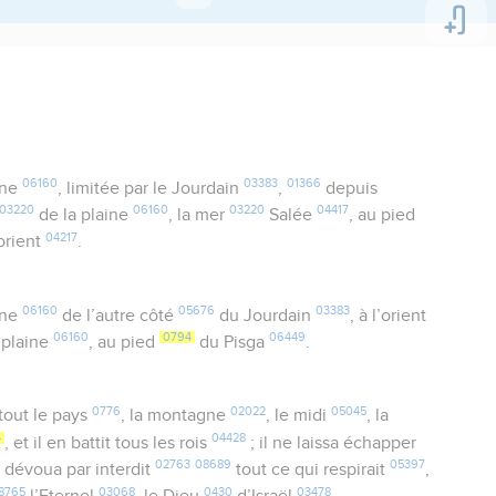
06160
03383
01366
ine
, limitée par le Jourdain
,
depuis
03220
06160
03220
04417
de la plaine
, la mer
Salée
, au pied
04217
orient
.
06160
05676
03383
ine
de l’autre côté
du Jourdain
, à l’orient
06160
0794
06449
 plaine
, au pied
du Pisga
.
0776
02022
05045
tout le pays
, la montagne
, le midi
, la
4
04428
, et il en battit tous les rois
; il ne laissa échapper
02763
08689
05397
il dévoua par interdit
tout ce qui respirait
,
8765
03068
0430
03478