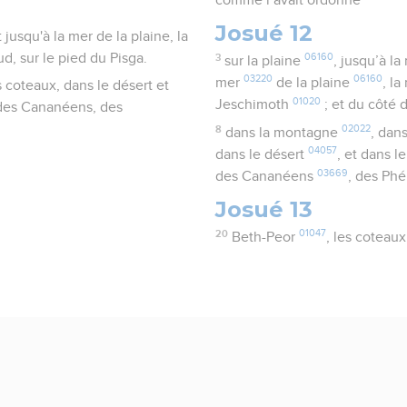
comme l’avait ordonné
Josué 12
 jusqu'à la mer de la plaine, la
d, sur le pied du Pisga.
3
06160
sur la plaine
, jusqu’à l
03220
06160
mer
de la plaine
, l
s coteaux, dans le désert et
01020
Jeschimoth
; et du côté 
, des Cananéens, des
8
02022
dans la montagne
, dans
04057
dans le désert
, et dans l
03669
des Cananéens
, des Ph
Josué 13
20
01047
Beth-Peor
, les coteau