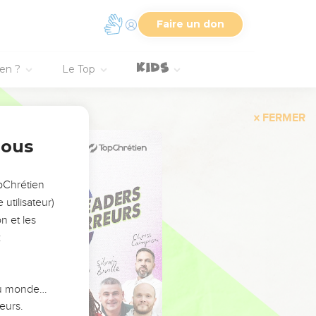
Faire un don
ien ?
Le Top
FERMER
nous
opChrétien
utilisateur)
n et les
:
 du monde…
eurs.