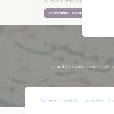
leur expérience est faite pour vous.
Je découvre l’événement
Un outil révolutionnaire de lecture e
TopChrétien
TopBible
Lexique Hébreu / Gre