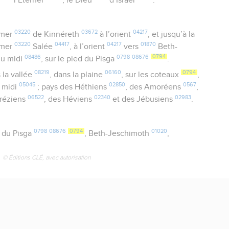
l’Eternel
, le Dieu
d’Israël
.
03220
03672
04217
a mer
de Kinnéreth
à l’orient
, et jusqu’à la
03220
04417
04217
01870
a mer
Salée
, à l’orient
vers
Beth-
08486
0798
08676
0794
du midi
, sur le pied du Pisga
.
08219
06160
0794
 la vallée
, dans la plaine
, sur les coteaux
,
05045
02850
0567
e midi
; pays des Héthiens
, des Amoréens
,
06522
02340
02983
éréziens
, des Héviens
et des Jébusiens
.
0798
08676
0794
01020
x du Pisga
, Beth-Jeschimoth
,
© Éditions CLÉ, avec autorisation