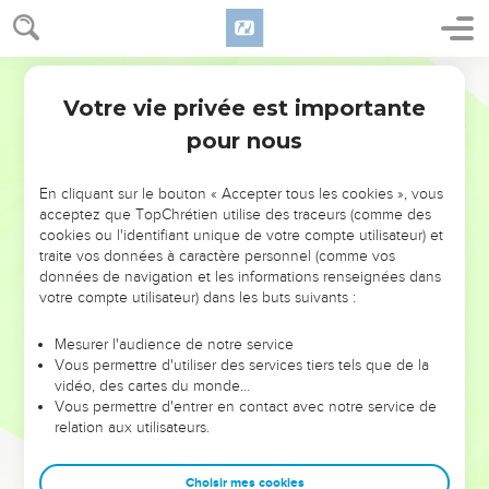
Votre vie privée est importante
pour nous
NE MANQUEZ PAS L’ÉVÉNEMENT
En cliquant sur le bouton « Accepter tous les cookies », vous
DE L’ANNÉE !
acceptez que TopChrétien utilise des traceurs (comme des
cookies ou l'identifiant unique de votre compte utilisateur) et
ET SI LEURS ERREURS POUVAIENT VOUS ÉVITER LES
traite vos données à caractère personnel (comme vos
VOTRES ?
données de navigation et les informations renseignées dans
votre compte utilisateur) dans les buts suivants :
On admire souvent les leaders pour leurs réussites, leur impact,
leur foi ou leur vision. Mais on voit moins les doutes, les erreurs
Mesurer l'audience de notre service
Vous permettre d'utiliser des services tiers tels que de la
et les saisons difficiles qu'ils ont traversés, alors même que ce
vidéo, des cartes du monde…
sont elles qui les ont façonnés.
Vous permettre d'entrer en contact avec notre service de
relation aux utilisateurs.
Dans cette conférence, leaders, entrepreneurs, et responsables
reviennent sur les erreurs marquantes de leur parcours et les
clés pour avancer avec plus de sagesse afin que leurs erreurs
Choisir mes cookies