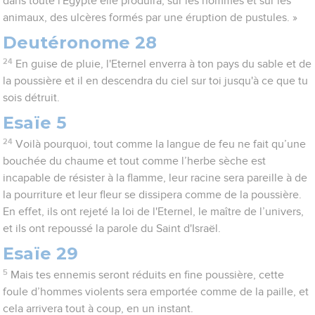
dans toute l'Egypte elle produira, sur les hommes et sur les
animaux, des ulcères formés par une éruption de pustules. »
Deutéronome 28
24
En guise de pluie, l'Eternel enverra à ton pays du sable et de
la poussière et il en descendra du ciel sur toi jusqu'à ce que tu
sois détruit.
Esaïe 5
24
Voilà pourquoi, tout comme la langue de feu ne fait qu’une
bouchée du chaume et tout comme l’herbe sèche est
incapable de résister à la flamme, leur racine sera pareille à de
la pourriture et leur fleur se dissipera comme de la poussière.
En effet, ils ont rejeté la loi de l'Eternel, le maître de l’univers,
et ils ont repoussé la parole du Saint d'Israël.
Esaïe 29
5
Mais tes ennemis seront réduits en fine poussière, cette
foule d’hommes violents sera emportée comme de la paille, et
cela arrivera tout à coup, en un instant.