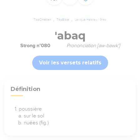
TopChrétien
TopBible
Lexique Hébreu / Grec
'abaq
Strong n°080
Prononciation [aw-bawk']
Voir les versets relatifs
Définition
poussière
sur le sol
nuées (fig.)