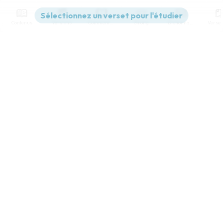
Contenus
Versions
Commentaires
Strong
Dictionnaire
Paramètres de lecture
Afficher les numéros de versets
Mode dyslexique
Désactivé
Simple
Coul
eur
Police d'écriture
Serif
Sans-serif
Taille de texte
Grand
Moyen
Petit