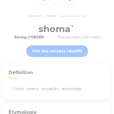
TopChrétien
TopBible
Lexique Hébreu / Grec
shoma`
Strong n°08089
Prononciation [sho'-mah]
Voir les versets relatifs
Définition
bruit, rumeur, nouvelles, renommée
Étymologie