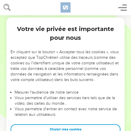
Votre vie privée est importante
pour nous
NE MANQUEZ PAS L’ÉVÉNEMENT
En cliquant sur le bouton « Accepter tous les cookies », vous
DE L’ANNÉE !
acceptez que TopChrétien utilise des traceurs (comme des
cookies ou l'identifiant unique de votre compte utilisateur) et
ET SI LEURS ERREURS POUVAIENT VOUS ÉVITER LES
traite vos données à caractère personnel (comme vos
VOTRES ?
données de navigation et les informations renseignées dans
votre compte utilisateur) dans les buts suivants :
On admire souvent les leaders pour leurs réussites, leur impact,
leur foi ou leur vision. Mais on voit moins les doutes, les erreurs
Mesurer l'audience de notre service
Vous permettre d'utiliser des services tiers tels que de la
et les saisons difficiles qu'ils ont traversés, alors même que ce
vidéo, des cartes du monde…
sont elles qui les ont façonnés.
Vous permettre d'entrer en contact avec notre service de
relation aux utilisateurs.
Dans cette conférence, leaders, entrepreneurs, et responsables
reviennent sur les erreurs marquantes de leur parcours et les
clés pour avancer avec plus de sagesse afin que leurs erreurs
Choisir mes cookies