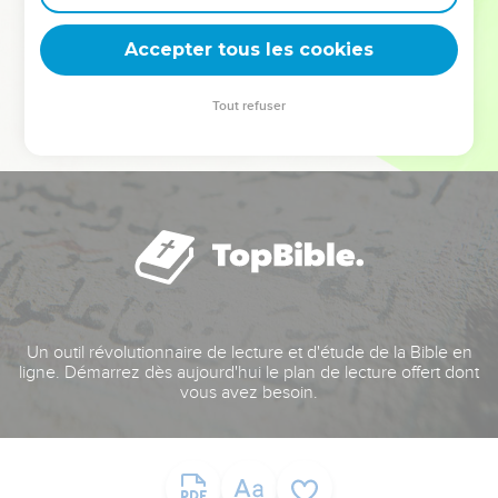
deviennent vos tremplins. Que vous guidiez un ministère, une
équipe, un groupe ou une famille, leur expérience est faite
Accepter tous les cookies
pour vous.
Tout refuser
Je découvre l’événement
Un outil révolutionnaire de lecture et d'étude de la Bible en
ligne. Démarrez dès aujourd'hui le plan de lecture offert dont
vous avez besoin.