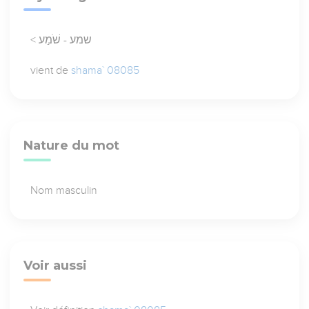
< שמע - שֹׁמַע
vient de
shama` 08085
Nature du mot
Nom masculin
Voir aussi