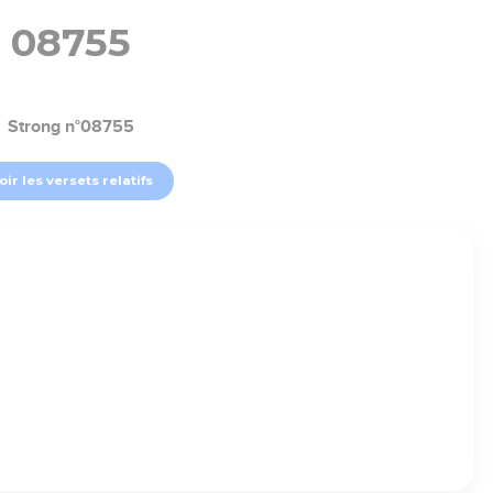
08755
Strong n°08755
oir les versets relatifs