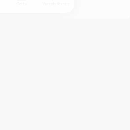
s
Carte
Versets favoris
Coul
eur
Désactivé
Simple
Serif
Sans-serif
Grand
Moyen
Petit
ffichage DYS.