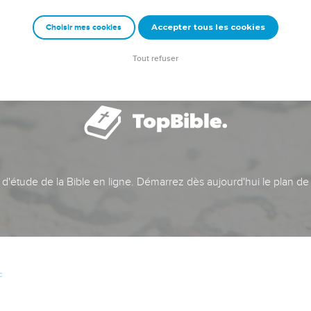
Accepter tous les cookies
Choisir mes cookies
Tout refuser
t d'étude de la Bible en ligne. Démarrez dès aujourd'hui le plan de
c