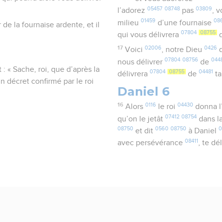
05457
08748
03809
l’adorez
pas
, 
01459
08
milieu
d’une fournaise
de la fournaise ardente, et il
07804
08755
qui vous délivrera
17
02006
0426
Voici
, notre Dieu
q
07804
08756
044
nous délivrer
de
: « Sache, roi, que d’après la
07804
08755
04481
délivrera
de
ta
n décret confirmé par le roi
Daniel 6
16
0116
04430
Alors
le roi
donna l
07412
08754
qu’on le jetât
dans l
08750
0560
08750
0
et dit
à Daniel
08411
avec persévérance
, te dé