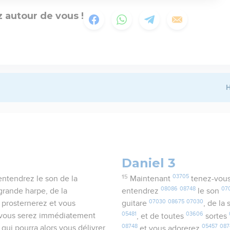
 autour de vous !
H
Daniel 3
15
03705
ntendrez le son de la
Maintenant
tenez-vous
08086
08748
07
a grande harpe, de la
entendrez
le son
07030
08675
07030
 prosternerez et vous
guitare
, de l
05481
03606
as, vous serez immédiatement
, et de toutes
sortes
08748
05457
087
 qui pourra alors vous délivrer
et vous adorerez