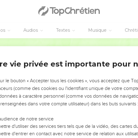
éos
Audios
Textes
Musique
Chrét
re vie privée est importante pour 
NEMENT DE L’ANNÉE !
ÉVITER LES VOTRES ?
sur le bouton « Accepter tous les cookies », vous acceptez que T
traceurs (comme des cookies ou l'identifiant unique de votre compte 
tes, leur impact, leur foi ou leur vision. Mais on voit
s données à caractère personnel (comme vos données de navigatio
fficiles qu'ils ont traversés, alors même que ce sont
 renseignées dans votre compte utilisateur) dans les buts suivants 
audience de notre service
s, et responsables reviennent sur les erreurs
 avancer avec plus de sagesse afin que leurs erreurs
ttre d'utiliser des services tiers tels que de la vidéo, des cartes
un ministère, une équipe, un groupe ou une famille,
ttre d'entrer en contact avec notre service de relation aux utilisat