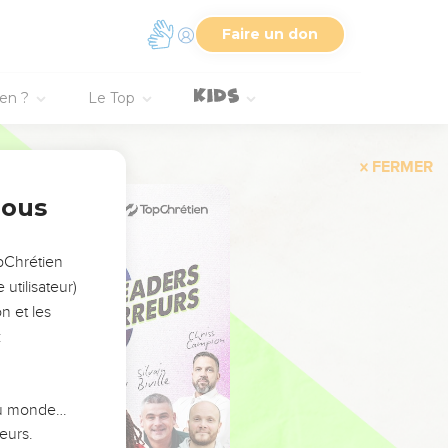
Faire un don
ien ?
Le Top
FERMER
nous
opChrétien
utilisateur)
n et les
:
 du monde…
eurs.