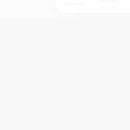
Différentes
Contenus
Versions
Afficher les numéros de versets
Mode dyslexique
Police d'écriture
Taille de texte
Merci à
Bible