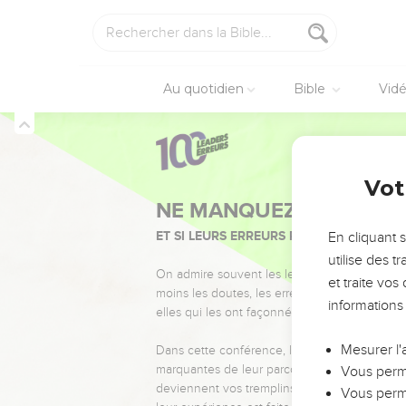
Au quotidien
Bible
Vid
Vot
NE MANQUEZ PAS L’ÉVÉ
ET SI LEURS ERREURS POUVAIENT VOUS 
En cliquant 
utilise des 
On admire souvent les leaders pour leurs réussi
et traite vo
moins les doutes, les erreurs et les saisons di
informations
elles qui les ont façonnés.
Mesurer l'
Dans cette conférence, leaders, entrepreneur
marquantes de leur parcours et les clés pour
Vous perme
deviennent vos tremplins. Que vous guidiez 
Vous perme