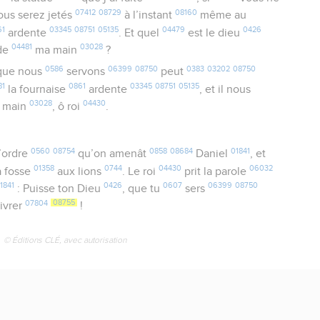
07412
08729
08160
vous serez jetés
à l’instant
même au
61
03345
08751
05135
04479
0426
ardente
. Et quel
est le dieu
04481
03028
de
ma main
?
0586
06399
08750
0383
03202
08750
ue nous
servons
peut
81
0861
03345
08751
05135
la fournaise
ardente
, et il nous
03028
04430
 main
, ô roi
.
0560
08754
0858
08684
01841
’ordre
qu’on amenât
Daniel
, et
01358
0744
04430
06032
a fosse
aux lions
. Le roi
prit la parole
1841
0426
0607
06399
08750
: Puisse ton Dieu
, que tu
sers
07804
08755
livrer
!
© Éditions CLÉ, avec autorisation