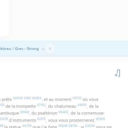
ébreu / Grec - Strong
02006
0383
06263
05732
 prêts
, et au moment
où vous
032
07162
04953
de la trompette
, du chalumeau
, de la
05443
06460
a sambuque
, du psaltérion
, de la cornemuse
02178
02170
05308
d’instruments
, vous vous prosternerez
48
06755
05648
08754
02006
la statue
que j’ai faite
; si
vous ne