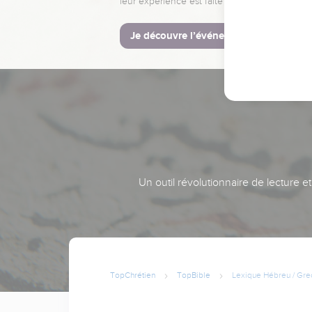
leur expérience est faite pour vous.
Je découvre l’événement
Un outil révolutionnaire de lecture e
TopChrétien
TopBible
Lexique Hébreu / Gre