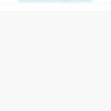
Commentaires
Strong
Dictionnaire
Versets relatif
Paramètres de lecture
s et Publications Chrétiennes
pour la conception du processus d’a