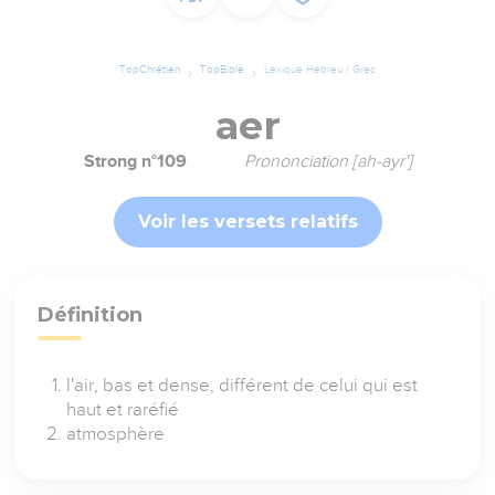
TopChrétien
TopBible
Lexique Hébreu / Grec
aer
Strong n°109
Prononciation [ah-ayr']
Voir les versets relatifs
Définition
l'air, bas et dense, différent de celui qui est
haut et raréfié
atmosphère