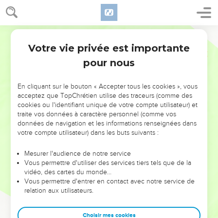
Votre vie privée est importante
pour nous
NE MANQUEZ PAS L’ÉVÉNEMENT
En cliquant sur le bouton « Accepter tous les cookies », vous
DE L’ANNÉE !
acceptez que TopChrétien utilise des traceurs (comme des
cookies ou l'identifiant unique de votre compte utilisateur) et
ET SI LEURS ERREURS POUVAIENT VOUS ÉVITER LES
traite vos données à caractère personnel (comme vos
VOTRES ?
données de navigation et les informations renseignées dans
votre compte utilisateur) dans les buts suivants :
On admire souvent les leaders pour leurs réussites, leur impact,
leur foi ou leur vision. Mais on voit moins les doutes, les erreurs
Mesurer l'audience de notre service
Vous permettre d'utiliser des services tiers tels que de la
et les saisons difficiles qu'ils ont traversés, alors même que ce
vidéo, des cartes du monde…
sont elles qui les ont façonnés.
Vous permettre d'entrer en contact avec notre service de
relation aux utilisateurs.
Dans cette conférence, leaders, entrepreneurs, et responsables
reviennent sur les erreurs marquantes de leur parcours et les
clés pour avancer avec plus de sagesse afin que leurs erreurs
Choisir mes cookies