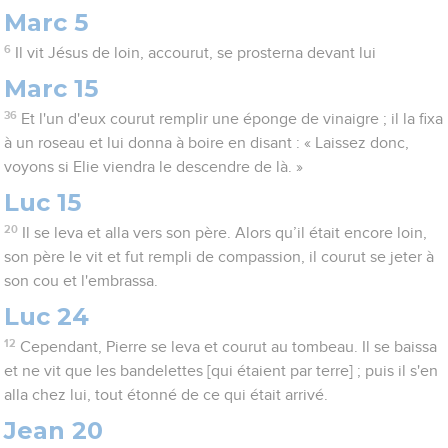
Marc 5
6
Il vit Jésus de loin, accourut, se prosterna devant lui
Marc 15
36
Et l'un d'eux courut remplir une éponge de vinaigre ; il la fixa
à un roseau et lui donna à boire en disant : « Laissez donc,
voyons si Elie viendra le descendre de là. »
Luc 15
20
Il se leva et alla vers son père. Alors qu’il était encore loin,
son père le vit et fut rempli de compassion, il courut se jeter à
son cou et l'embrassa.
Luc 24
12
Cependant, Pierre se leva et courut au tombeau. Il se baissa
et ne vit que les bandelettes [qui étaient par terre] ; puis il s'en
alla chez lui, tout étonné de ce qui était arrivé.
Jean 20