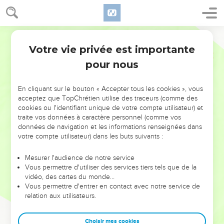
Votre vie privée est importante
pour nous
NE MANQUEZ PAS L’ÉVÉNEMENT
En cliquant sur le bouton « Accepter tous les cookies », vous
DE L’ANNÉE !
acceptez que TopChrétien utilise des traceurs (comme des
cookies ou l'identifiant unique de votre compte utilisateur) et
ET SI LEURS ERREURS POUVAIENT VOUS ÉVITER LES
traite vos données à caractère personnel (comme vos
VOTRES ?
données de navigation et les informations renseignées dans
votre compte utilisateur) dans les buts suivants :
On admire souvent les leaders pour leurs réussites, leur impact,
leur foi ou leur vision. Mais on voit moins les doutes, les erreurs
Mesurer l'audience de notre service
Vous permettre d'utiliser des services tiers tels que de la
et les saisons difficiles qu'ils ont traversés, alors même que ce
vidéo, des cartes du monde…
sont elles qui les ont façonnés.
Vous permettre d'entrer en contact avec notre service de
relation aux utilisateurs.
Dans cette conférence, leaders, entrepreneurs, et responsables
reviennent sur les erreurs marquantes de leur parcours et les
clés pour avancer avec plus de sagesse afin que leurs erreurs
Choisir mes cookies