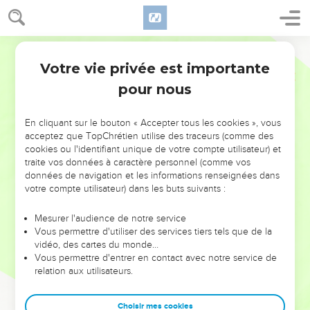
Votre vie privée est importante
pour nous
NE MANQUEZ PAS L’ÉVÉNEMENT
En cliquant sur le bouton « Accepter tous les cookies », vous
DE L’ANNÉE !
acceptez que TopChrétien utilise des traceurs (comme des
cookies ou l'identifiant unique de votre compte utilisateur) et
ET SI LEURS ERREURS POUVAIENT VOUS ÉVITER LES
traite vos données à caractère personnel (comme vos
VOTRES ?
données de navigation et les informations renseignées dans
votre compte utilisateur) dans les buts suivants :
On admire souvent les leaders pour leurs réussites, leur impact,
leur foi ou leur vision. Mais on voit moins les doutes, les erreurs
Mesurer l'audience de notre service
Vous permettre d'utiliser des services tiers tels que de la
et les saisons difficiles qu'ils ont traversés, alors même que ce
vidéo, des cartes du monde…
sont elles qui les ont façonnés.
Vous permettre d'entrer en contact avec notre service de
relation aux utilisateurs.
Dans cette conférence, leaders, entrepreneurs, et responsables
reviennent sur les erreurs marquantes de leur parcours et les
clés pour avancer avec plus de sagesse afin que leurs erreurs
Choisir mes cookies