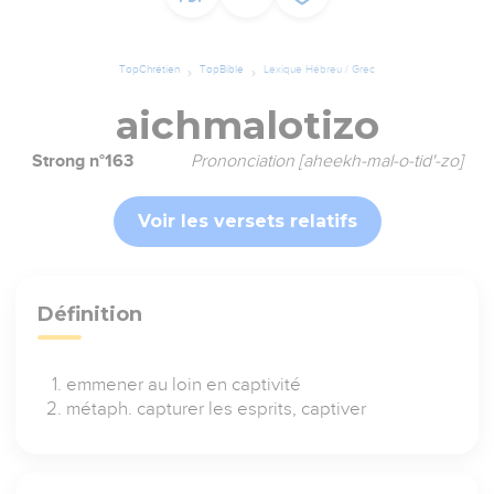
TopChrétien
TopBible
Lexique Hébreu / Grec
aichmalotizo
Strong n°163
Prononciation [aheekh-mal-o-tid'-zo]
Voir les versets relatifs
Définition
emmener au loin en captivité
métaph. capturer les esprits, captiver