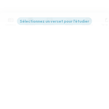
Contenus
Versions
Commentaires
Strong
Dictionnaire
Paramètres de lecture
Afficher les numéros de versets
Mode dyslexique
Désactivé
Simple
Coul
eur
Police d'écriture
Serif
Sans-serif