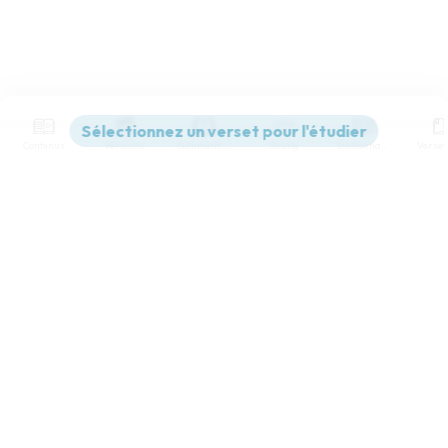
Contenus
Versions
Commentaires
Strong
Dictionnaire
Paramètres de lecture
Afficher les numéros de versets
Mode dyslexique
Désactivé
Simple
Coul
eur
Police d'écriture
Serif
Sans-serif