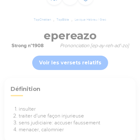
TopChrétien
TopBible
Lexique Hébreu / Grec
epereazo
Strong n°1908
Prononciation [ep-ay-reh-ad'-zo]
Voir les versets relatifs
Définition
insulter
traiter d'une façon injurieuse
sens judiciaire: accuser faussement
menacer, calomnier