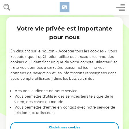
Votre vie privée est importante
pour nous
NE MANQUEZ PAS L’ÉVÉNEMENT
En cliquant sur le bouton « Accepter tous les cookies », vous
DE L’ANNÉE !
acceptez que TopChrétien utilise des traceurs (comme des
cookies ou l'identifiant unique de votre compte utilisateur) et
ET SI LEURS ERREURS POUVAIENT VOUS ÉVITER LES
traite vos données à caractère personnel (comme vos
VOTRES ?
données de navigation et les informations renseignées dans
votre compte utilisateur) dans les buts suivants :
On admire souvent les leaders pour leurs réussites, leur impact,
leur foi ou leur vision. Mais on voit moins les doutes, les erreurs
Mesurer l'audience de notre service
Vous permettre d'utiliser des services tiers tels que de la
et les saisons difficiles qu'ils ont traversés, alors même que ce
vidéo, des cartes du monde…
sont elles qui les ont façonnés.
Vous permettre d'entrer en contact avec notre service de
relation aux utilisateurs.
Dans cette conférence, leaders, entrepreneurs, et responsables
reviennent sur les erreurs marquantes de leur parcours et les
clés pour avancer avec plus de sagesse afin que leurs erreurs
Choisir mes cookies