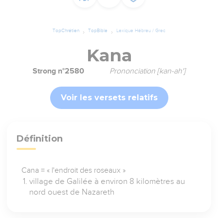
TopChrétien
TopBible
Lexique Hébreu / Grec
Kana
Strong n°2580
Prononciation [kan-ah']
Voir les versets relatifs
Définition
Cana = « l'endroit des roseaux »
village de Galilée à environ 8 kilomètres au
nord ouest de Nazareth