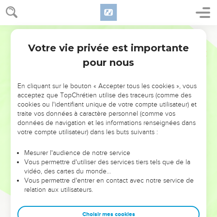
Votre vie privée est importante
pour nous
NE MANQUEZ PAS L’ÉVÉNEMENT
En cliquant sur le bouton « Accepter tous les cookies », vous
DE L’ANNÉE !
acceptez que TopChrétien utilise des traceurs (comme des
cookies ou l'identifiant unique de votre compte utilisateur) et
ET SI LEURS ERREURS POUVAIENT VOUS ÉVITER LES
traite vos données à caractère personnel (comme vos
VOTRES ?
données de navigation et les informations renseignées dans
votre compte utilisateur) dans les buts suivants :
On admire souvent les leaders pour leurs réussites, leur impact,
leur foi ou leur vision. Mais on voit moins les doutes, les erreurs
Mesurer l'audience de notre service
Vous permettre d'utiliser des services tiers tels que de la
et les saisons difficiles qu'ils ont traversés, alors même que ce
vidéo, des cartes du monde…
sont elles qui les ont façonnés.
Vous permettre d'entrer en contact avec notre service de
relation aux utilisateurs.
Dans cette conférence, leaders, entrepreneurs, et responsables
reviennent sur les erreurs marquantes de leur parcours et les
clés pour avancer avec plus de sagesse afin que leurs erreurs
Choisir mes cookies