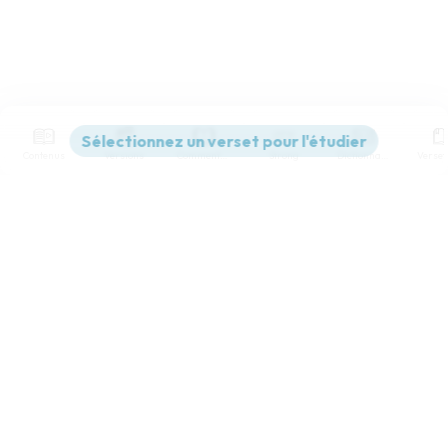
Contenus
Versions
Commentaires
Strong
Dictionnaire
Paramètres de lecture
Afficher les numéros de versets
Mode dyslexique
Désactivé
Simple
Coul
eur
Police d'écriture