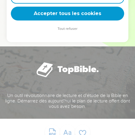
deviennent vos tremplins. Que vous guidiez un ministère, une
équipe, un groupe ou une famille, leur expérience est faite
Accepter tous les cookies
pour vous.
Tout refuser
Je découvre l’événement
Un outil révolutionnaire de lecture et d'étude de la Bible en
ligne. Démarrez dès aujourd'hui le plan de lecture offert dont
vous avez besoin.