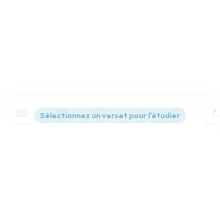
Contenus
Versions
Commentaires
Strong
Dictionnaire
Paramètres de lecture
Afficher les numéros de versets
Mode dyslexique