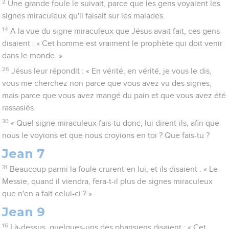
2
Une grande foule le suivait, parce que les gens voyaient les
signes miraculeux qu'il faisait sur les malades.
14
A la vue du signe miraculeux que Jésus avait fait, ces gens
disaient : « Cet homme est vraiment le prophète qui doit venir
dans le monde. »
26
Jésus leur répondit : « En vérité, en vérité, je vous le dis,
vous me cherchez non parce que vous avez vu des signes,
mais parce que vous avez mangé du pain et que vous avez été
rassasiés.
30
« Quel signe miraculeux fais-tu donc, lui dirent-ils, afin que
nous le voyions et que nous croyions en toi ? Que fais-tu ?
Jean 7
31
Beaucoup parmi la foule crurent en lui, et ils disaient : « Le
Messie, quand il viendra, fera-t-il plus de signes miraculeux
que n'en a fait celui-ci ? »
Jean 9
16
Là-dessus, quelques-uns des pharisiens disaient : « Cet