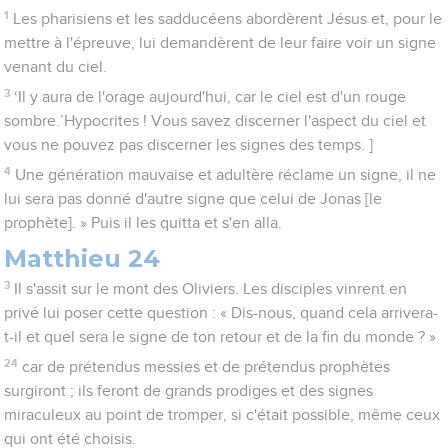
1
Les pharisiens et les sadducéens abordèrent Jésus et, pour le
mettre à l'épreuve, lui demandèrent de leur faire voir un signe
venant du ciel.
3
‘Il y aura de l'orage aujourd'hui, car le ciel est d'un rouge
sombre.’Hypocrites ! Vous savez discerner l'aspect du ciel et
vous ne pouvez pas discerner les signes des temps. ]
4
Une génération mauvaise et adultère réclame un signe, il ne
lui sera pas donné d'autre signe que celui de Jonas [le
prophète]. » Puis il les quitta et s'en alla.
Matthieu 24
3
Il s'assit sur le mont des Oliviers. Les disciples vinrent en
privé lui poser cette question : « Dis-nous, quand cela arrivera-
t-il et quel sera le signe de ton retour et de la fin du monde ? »
24
car de prétendus messies et de prétendus prophètes
surgiront ; ils feront de grands prodiges et des signes
miraculeux au point de tromper, si c'était possible, même ceux
qui ont été choisis.