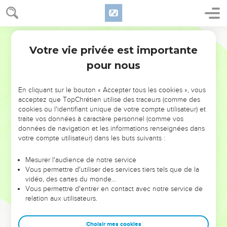
Votre vie privée est importante
pour nous
NE MANQUEZ PAS L’ÉVÉNEMENT
En cliquant sur le bouton « Accepter tous les cookies », vous
DE L’ANNÉE !
acceptez que TopChrétien utilise des traceurs (comme des
cookies ou l'identifiant unique de votre compte utilisateur) et
ET SI LEURS ERREURS POUVAIENT VOUS ÉVITER LES
traite vos données à caractère personnel (comme vos
VOTRES ?
données de navigation et les informations renseignées dans
votre compte utilisateur) dans les buts suivants :
On admire souvent les leaders pour leurs réussites, leur impact,
leur foi ou leur vision. Mais on voit moins les doutes, les erreurs
Mesurer l'audience de notre service
Vous permettre d'utiliser des services tiers tels que de la
et les saisons difficiles qu'ils ont traversés, alors même que ce
vidéo, des cartes du monde…
sont elles qui les ont façonnés.
Vous permettre d'entrer en contact avec notre service de
relation aux utilisateurs.
Dans cette conférence, leaders, entrepreneurs, et responsables
reviennent sur les erreurs marquantes de leur parcours et les
clés pour avancer avec plus de sagesse afin que leurs erreurs
Choisir mes cookies