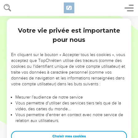
Votre vie privée est importante
pour nous
NE MANQUEZ PAS L’ÉVÉNEMENT
En cliquant sur le bouton « Accepter tous les cookies », vous
DE L’ANNÉE !
acceptez que TopChrétien utilise des traceurs (comme des
cookies ou l'identifiant unique de votre compte utilisateur) et
ET SI LEURS ERREURS POUVAIENT VOUS ÉVITER LES
traite vos données à caractère personnel (comme vos
VOTRES ?
données de navigation et les informations renseignées dans
votre compte utilisateur) dans les buts suivants :
On admire souvent les leaders pour leurs réussites, leur impact,
leur foi ou leur vision. Mais on voit moins les doutes, les erreurs
Mesurer l'audience de notre service
Vous permettre d'utiliser des services tiers tels que de la
et les saisons difficiles qu'ils ont traversés, alors même que ce
vidéo, des cartes du monde…
sont elles qui les ont façonnés.
Vous permettre d'entrer en contact avec notre service de
relation aux utilisateurs.
Dans cette conférence, leaders, entrepreneurs, et responsables
reviennent sur les erreurs marquantes de leur parcours et les
clés pour avancer avec plus de sagesse afin que leurs erreurs
Choisir mes cookies