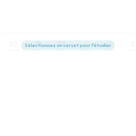
Contenus
Versions
Commentaires
Strong
Dictionnaire
Paramètres de lecture
Afficher les numéros de versets
Mode dyslexique
Désactivé
Simple
Coul
eur
Police d'écriture