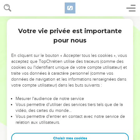
Votre vie privée est importante
pour nous
NE MANQUEZ PAS L’ÉVÉNEMENT
En cliquant sur le bouton « Accepter tous les cookies », vous
DE L’ANNÉE !
acceptez que TopChrétien utilise des traceurs (comme des
cookies ou l'identifiant unique de votre compte utilisateur) et
ET SI LEURS ERREURS POUVAIENT VOUS ÉVITER LES
traite vos données à caractère personnel (comme vos
VOTRES ?
données de navigation et les informations renseignées dans
votre compte utilisateur) dans les buts suivants :
On admire souvent les leaders pour leurs réussites, leur impact,
leur foi ou leur vision. Mais on voit moins les doutes, les erreurs
Mesurer l'audience de notre service
Vous permettre d'utiliser des services tiers tels que de la
et les saisons difficiles qu'ils ont traversés, alors même que ce
vidéo, des cartes du monde…
sont elles qui les ont façonnés.
Vous permettre d'entrer en contact avec notre service de
relation aux utilisateurs.
Dans cette conférence, leaders, entrepreneurs, et responsables
reviennent sur les erreurs marquantes de leur parcours et les
clés pour avancer avec plus de sagesse afin que leurs erreurs
Choisir mes cookies