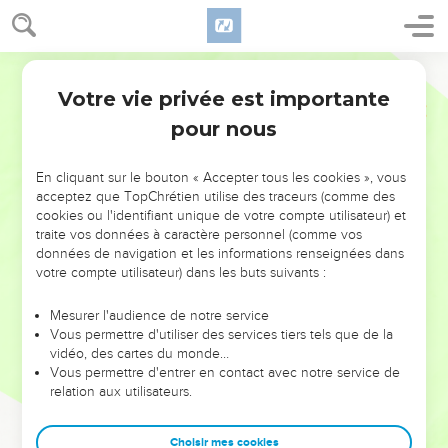
Votre vie privée est importante
pour nous
NE MANQUEZ PAS L’ÉVÉNEMENT
En cliquant sur le bouton « Accepter tous les cookies », vous
DE L’ANNÉE !
acceptez que TopChrétien utilise des traceurs (comme des
cookies ou l'identifiant unique de votre compte utilisateur) et
ET SI LEURS ERREURS POUVAIENT VOUS ÉVITER LES
traite vos données à caractère personnel (comme vos
VOTRES ?
données de navigation et les informations renseignées dans
votre compte utilisateur) dans les buts suivants :
On admire souvent les leaders pour leurs réussites, leur impact,
leur foi ou leur vision. Mais on voit moins les doutes, les erreurs
Mesurer l'audience de notre service
Vous permettre d'utiliser des services tiers tels que de la
et les saisons difficiles qu'ils ont traversés, alors même que ce
vidéo, des cartes du monde…
sont elles qui les ont façonnés.
Vous permettre d'entrer en contact avec notre service de
relation aux utilisateurs.
Dans cette conférence, leaders, entrepreneurs, et responsables
reviennent sur les erreurs marquantes de leur parcours et les
clés pour avancer avec plus de sagesse afin que leurs erreurs
Choisir mes cookies