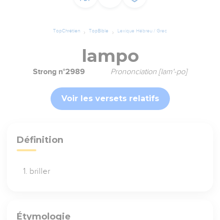
TopChrétien
TopBible
Lexique Hébreu / Grec
lampo
Strong n°2989
Prononciation [lam'-po]
Voir les versets relatifs
Définition
briller
Étymologie