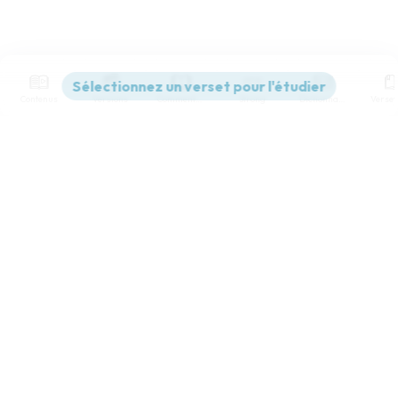
Contenus
Versions
Commentaires
Strong
Dictionnaire
Paramètres de lecture
Afficher les numéros de versets
Mode dyslexique
Désactivé
Simple
Coul
eur
Police d'écriture
Serif
Sans-serif