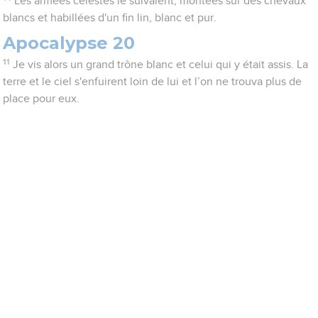
Les armées célestes le suivaient, montées sur des chevaux
blancs et habillées d'un fin lin, blanc et pur.
Apocalypse 20
11
Je vis alors un grand trône blanc et celui qui y était assis. La
terre et le ciel s'enfuirent loin de lui et l’on ne trouva plus de
place pour eux.