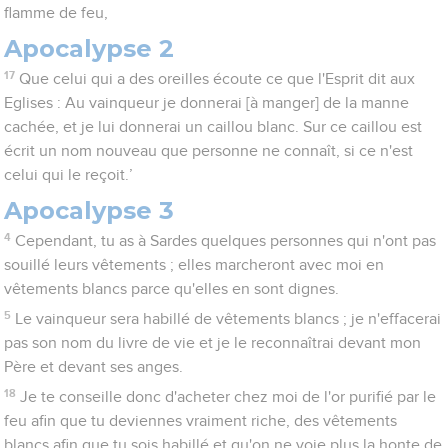
flamme de feu,
Apocalypse 2
17
Que celui qui a des oreilles écoute ce que l'Esprit dit aux
Eglises : Au vainqueur je donnerai [à manger] de la manne
cachée, et je lui donnerai un caillou blanc. Sur ce caillou est
écrit un nom nouveau que personne ne connaît, si ce n'est
celui qui le reçoit.’
Apocalypse 3
4
Cependant, tu as à Sardes quelques personnes qui n'ont pas
souillé leurs vêtements ; elles marcheront avec moi en
vêtements blancs parce qu'elles en sont dignes.
5
Le vainqueur sera habillé de vêtements blancs ; je n'effacerai
pas son nom du livre de vie et je le reconnaîtrai devant mon
Père et devant ses anges.
18
Je te conseille donc d'acheter chez moi de l'or purifié par le
feu afin que tu deviennes vraiment riche, des vêtements
blancs afin que tu sois habillé et qu'on ne voie plus la honte de