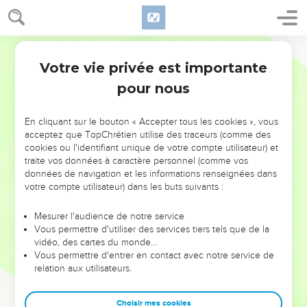
Votre vie privée est importante
pour nous
NE MANQUEZ PAS L’ÉVÉNEMENT
En cliquant sur le bouton « Accepter tous les cookies », vous
DE L’ANNÉE !
acceptez que TopChrétien utilise des traceurs (comme des
cookies ou l'identifiant unique de votre compte utilisateur) et
ET SI LEURS ERREURS POUVAIENT VOUS ÉVITER LES
traite vos données à caractère personnel (comme vos
VOTRES ?
données de navigation et les informations renseignées dans
votre compte utilisateur) dans les buts suivants :
On admire souvent les leaders pour leurs réussites, leur impact,
leur foi ou leur vision. Mais on voit moins les doutes, les erreurs
Mesurer l'audience de notre service
Vous permettre d'utiliser des services tiers tels que de la
et les saisons difficiles qu'ils ont traversés, alors même que ce
vidéo, des cartes du monde…
sont elles qui les ont façonnés.
Vous permettre d'entrer en contact avec notre service de
relation aux utilisateurs.
Dans cette conférence, leaders, entrepreneurs, et responsables
reviennent sur les erreurs marquantes de leur parcours et les
clés pour avancer avec plus de sagesse afin que leurs erreurs
Choisir mes cookies