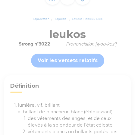
TopChrétien
TopBible
Lexique Hébreu / Grec
leukos
Strong n°3022
Prononciation [lyoo-kos']
Voir les versets relatifs
Définition
lumière, vif, brillant
brillant de blancheur, blanc (éblouissant)
des vêtements des anges, et de ceux
élevés à la splendeur de l'état céleste
vêtements blancs ou brillants portés lors