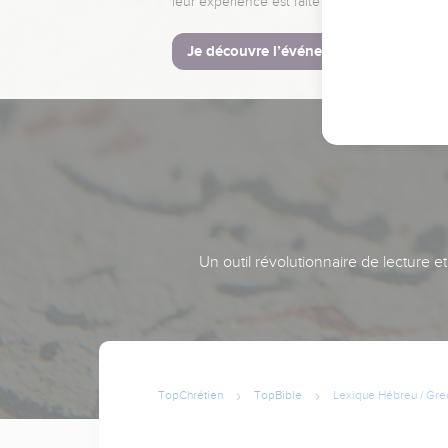
leur expérience est faite pour vous.
Je découvre l’événement
Un outil révolutionnaire de lecture e
TopChrétien
TopBible
Lexique Hébreu / Gre