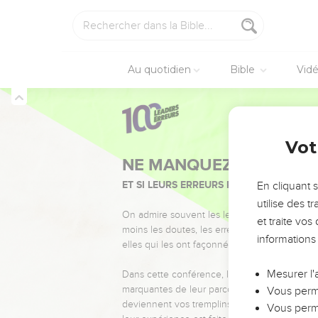
Au quotidien
Bible
Vid
Vot
NE MANQUEZ PAS L’ÉVÉ
ET SI LEURS ERREURS POUVAIENT VOUS 
En cliquant 
utilise des 
On admire souvent les leaders pour leurs réussi
et traite vo
moins les doutes, les erreurs et les saisons di
informations
elles qui les ont façonnés.
Mesurer l'
Dans cette conférence, leaders, entrepreneur
marquantes de leur parcours et les clés pour
Vous perme
deviennent vos tremplins. Que vous guidiez 
Vous perme