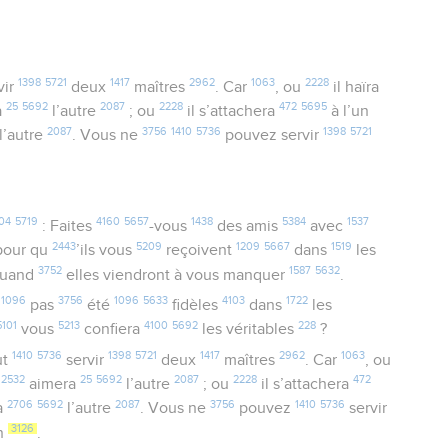
1398
5721
1417
2962
1063
2228
vir
deux
maîtres
. Car
, ou
il haïra
25
5692
2087
2228
472
5695
a
l’autre
; ou
il s’attachera
à l’un
2087
3756
1410
5736
1398
5721
l’autre
. Vous ne
pouvez servir
04
5719
4160
5657
1438
5384
1537
: Faites
-vous
des amis
avec
2443
5209
1209
5667
1519
 pour qu
’ils vous
reçoivent
dans
les
3752
1587
5632
quand
elles viendront à vous manquer
.
1096
3756
1096
5633
4103
1722
z
pas
été
fidèles
dans
les
5101
5213
4100
5692
228
vous
confiera
les véritables
?
1410
5736
1398
5721
1417
2962
1063
ut
servir
deux
maîtres
. Car
, ou
2532
25
5692
2087
2228
472
t
aimera
l’autre
; ou
il s’attachera
2706
5692
2087
3756
1410
5736
a
l’autre
. Vous ne
pouvez
servir
3126
n
.