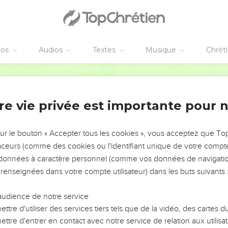
éos
Audios
Textes
Musique
Chrét
re vie privée est importante pour 
NEMENT DE L’ANNÉE !
ÉVITER LES VOTRES ?
sur le bouton « Accepter tous les cookies », vous acceptez que T
traceurs (comme des cookies ou l'identifiant unique de votre compte 
tes, leur impact, leur foi ou leur vision. Mais on voit
s données à caractère personnel (comme vos données de navigatio
fficiles qu'ils ont traversés, alors même que ce sont
 renseignées dans votre compte utilisateur) dans les buts suivants 
audience de notre service
s, et responsables reviennent sur les erreurs
 avancer avec plus de sagesse afin que leurs erreurs
ttre d'utiliser des services tiers tels que de la vidéo, des cartes
un ministère, une équipe, un groupe ou une famille,
ttre d'entrer en contact avec notre service de relation aux utilisat