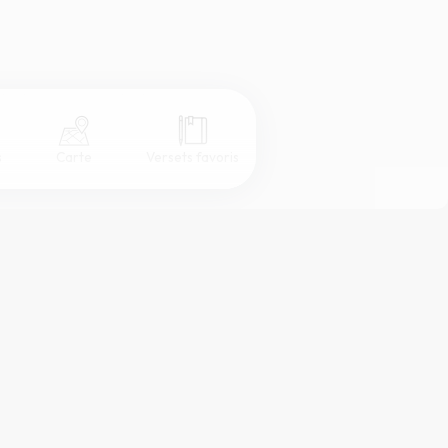
s
Carte
Versets favoris
Coul
eur
Désactivé
Simple
Serif
Sans-serif