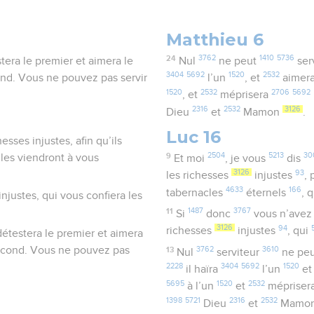
Matthieu 6
24
3762
1410
5736
tera le premier et aimera le
Nul
ne peut
ser
3404
5692
1520
2532
cond. Vous ne pouvez pas servir
l’un
, et
aimer
1520
2532
2706
5692
, et
méprisera
2316
2532
3126
Dieu
et
Mamon
.
Luc 16
esses injustes, afin qu’ils
9
2504
5213
30
lles viendront à vous
Et moi
, je vous
dis
3126
93
les richesses
injustes
,
4633
166
tabernacles
éternels
, 
injustes, qui vous confiera les
11
1487
3767
Si
donc
vous n’ave
3126
94
richesses
injustes
, qui
détestera le premier et aimera
 second. Vous ne pouvez pas
13
3762
3610
Nul
serviteur
ne pe
2228
3404
5692
1520
il haïra
l’un
e
5695
1520
2532
à l’un
et
mépriser
1398
5721
2316
2532
Dieu
et
Mamo