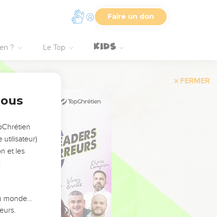
Faire un don
ien ?
Le Top
FERMER
nous
opChrétien
utilisateur)
n et les
:
 du monde…
eurs.