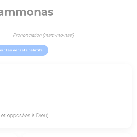
ammonas
Prononciation [mam-mo-nas']
oir les versets relatifs
s et opposées à Dieu)