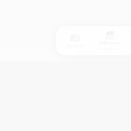
Différentes
Contenus
Versions
Afficher les numéros de versets
Mode dyslexique
Police d'écriture