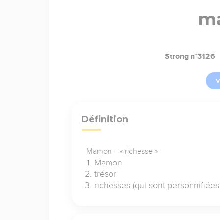
m
Strong n°3126
V
Définition
Mamon = « richesse »
Mamon
trésor
richesses (qui sont personnifiée