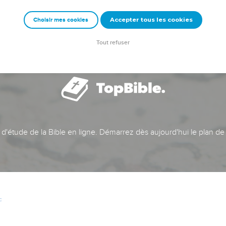
Accepter tous les cookies
Choisir mes cookies
Tout refuser
t d'étude de la Bible en ligne. Démarrez dès aujourd'hui le plan de
c