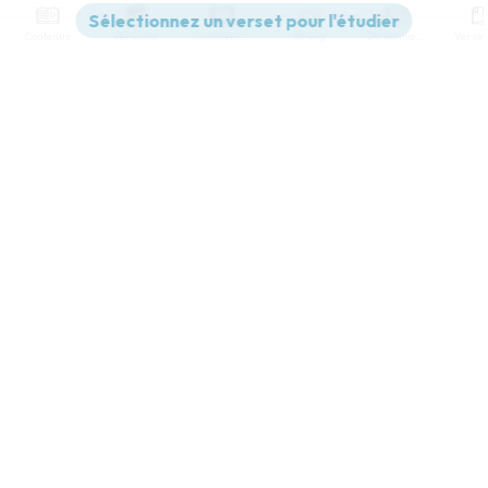
Contenus
Versions
Commentaires
Strong
Dictionnaire
Paramètres de lecture
Afficher les numéros de versets
Mode dyslexique
Désactivé
Simple
Coul
eur
Police d'écriture
Serif
Sans-serif
Taille de texte
Grand
Moyen
Petit