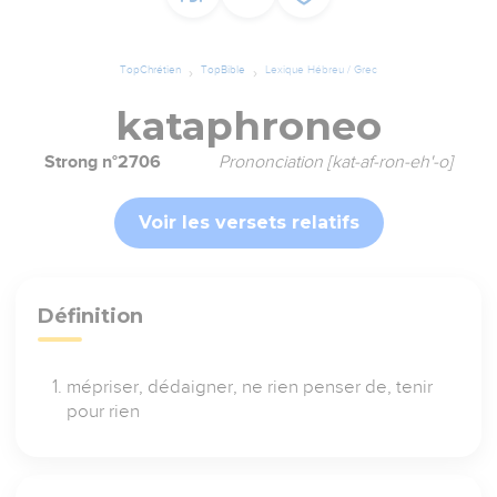
TopChrétien
TopBible
Lexique Hébreu / Grec
kataphroneo
Strong n°2706
Prononciation [kat-af-ron-eh'-o]
Voir les versets relatifs
Définition
mépriser, dédaigner, ne rien penser de, tenir
pour rien