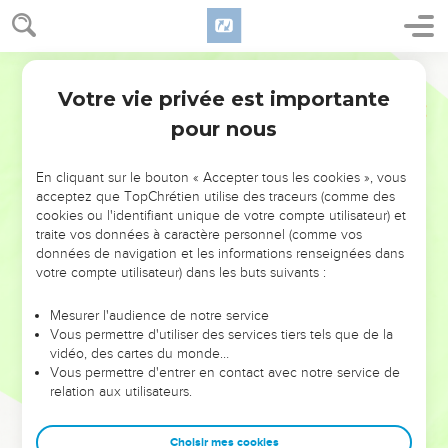
Votre vie privée est importante
pour nous
NE MANQUEZ PAS L’ÉVÉNEMENT
En cliquant sur le bouton « Accepter tous les cookies », vous
DE L’ANNÉE !
acceptez que TopChrétien utilise des traceurs (comme des
cookies ou l'identifiant unique de votre compte utilisateur) et
ET SI LEURS ERREURS POUVAIENT VOUS ÉVITER LES
traite vos données à caractère personnel (comme vos
VOTRES ?
données de navigation et les informations renseignées dans
votre compte utilisateur) dans les buts suivants :
On admire souvent les leaders pour leurs réussites, leur impact,
leur foi ou leur vision. Mais on voit moins les doutes, les erreurs
Mesurer l'audience de notre service
Vous permettre d'utiliser des services tiers tels que de la
et les saisons difficiles qu'ils ont traversés, alors même que ce
vidéo, des cartes du monde…
sont elles qui les ont façonnés.
Vous permettre d'entrer en contact avec notre service de
relation aux utilisateurs.
Dans cette conférence, leaders, entrepreneurs, et responsables
reviennent sur les erreurs marquantes de leur parcours et les
clés pour avancer avec plus de sagesse afin que leurs erreurs
Choisir mes cookies