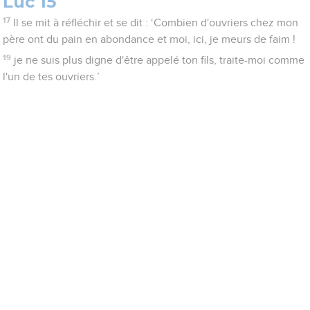
Luc 15
17
Il se mit à réfléchir et se dit : ‘Combien d'ouvriers chez mon
père ont du pain en abondance et moi, ici, je meurs de faim !
19
je ne suis plus digne d'être appelé ton fils, traite-moi comme
l'un de tes ouvriers.’