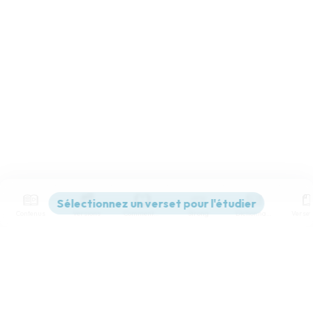
Contenus
Versions
Commentaires
Strong
Dictionnaire
Paramètres de lecture
Afficher les numéros de versets