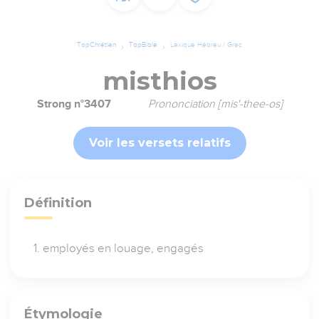
TopChrétien
TopBible
Lexique Hébreu / Grec
misthios
Strong n°3407
Prononciation [mis'-thee-os]
Voir les versets relatifs
Définition
employés en louage, engagés
Étymologie