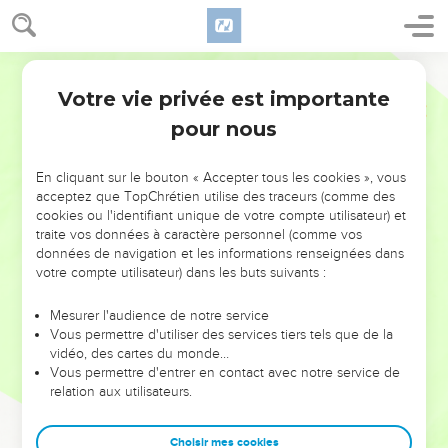
Votre vie privée est importante
pour nous
NE MANQUEZ PAS L’ÉVÉNEMENT
En cliquant sur le bouton « Accepter tous les cookies », vous
DE L’ANNÉE !
acceptez que TopChrétien utilise des traceurs (comme des
cookies ou l'identifiant unique de votre compte utilisateur) et
ET SI LEURS ERREURS POUVAIENT VOUS ÉVITER LES
traite vos données à caractère personnel (comme vos
VOTRES ?
données de navigation et les informations renseignées dans
votre compte utilisateur) dans les buts suivants :
On admire souvent les leaders pour leurs réussites, leur impact,
leur foi ou leur vision. Mais on voit moins les doutes, les erreurs
Mesurer l'audience de notre service
Vous permettre d'utiliser des services tiers tels que de la
et les saisons difficiles qu'ils ont traversés, alors même que ce
vidéo, des cartes du monde…
sont elles qui les ont façonnés.
Vous permettre d'entrer en contact avec notre service de
relation aux utilisateurs.
Dans cette conférence, leaders, entrepreneurs, et responsables
reviennent sur les erreurs marquantes de leur parcours et les
clés pour avancer avec plus de sagesse afin que leurs erreurs
Choisir mes cookies