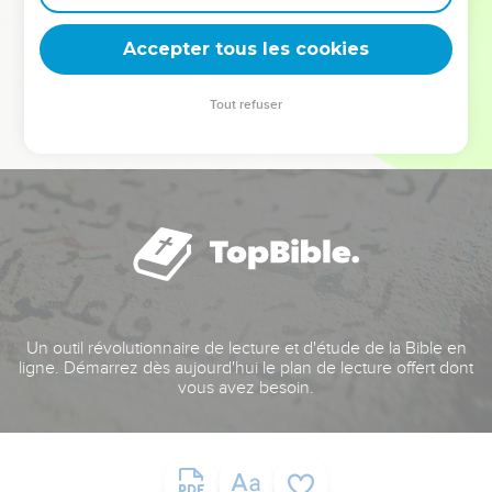
deviennent vos tremplins. Que vous guidiez un ministère, une
équipe, un groupe ou une famille, leur expérience est faite
Accepter tous les cookies
pour vous.
Tout refuser
Je découvre l’événement
Un outil révolutionnaire de lecture et d'étude de la Bible en
ligne. Démarrez dès aujourd'hui le plan de lecture offert dont
vous avez besoin.