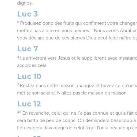
dignes.
Luc 3
8
Produisez donc des fruits qui confirment votre change
mettez pas à dire en vous-mêmes : ‘Nous avons Abraham 
vous déclare que de ces pierres Dieu peut faire naître
Luc 7
4
Ils arrivèrent vers Jésus et le supplièrent avec insistance
accordes cela,
Luc 10
7
Restez dans cette maison, mangez et buvez ce qu'on vo
mérite son salaire. N'allez pas de maison en maison.
Luc 12
48
En revanche, celui qui ne l’a pas connue et qui a fait
sera battu de peu de coups. On demandera beaucoup à 
l’on exigera davantage de celui à qui l'on a beaucoup co