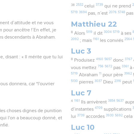
38
2532
3739
2
celui
qui ne prend
5719
3694
2076
5748
pas, n’est
pa
Matthieu 22
ment d’attitude et ne vous
pour ancêtre !’En effet, je
8
5119
3004
5719
Alors
il dit
à ses
 des descendants à Abraham.
2092
1161
2564
; mais
les conviés
Luc 3
, disant : « Il mérite que tu lui
8
4160
5657
3767
Produisez
donc
756
5672
3361
vous mettez
pas
à 
5719
11
3962
Abraham
pour père
5130
3037
2316
pierres
Dieu
peut
us donnera, car *l'ouvrier
Luc 7
4
1161
3854
5637
Ils arrivèrent
aup
4709
d’instantes
supplications
 des choses dignes de punition
3739
3930
5692
lui
accordes
cela
qui l'on a beaucoup donné, et
nfié.
Luc 10