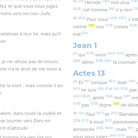
15
235
2264
3761
Hérode
non plus
etez et que vous vous jugez
5628
846
37
, cet homme
n’a rien
nons vers les non-Juifs.
41
2532
2249
3303
Pour nous
, c’es
514
3739
4238
mérité
nos
crimes
824
elatives à leur loi, mais qu'il
mal
.
son.
Jean 1
27
3739
2064
5740
qui
vient
aprè
 je ne refuse pas de mourir,
2443
3089
5661
délier
la courroie
ne n'a le droit de me livrer à
Actes 13
25
1161
5613
2491
Et
lorsque
Jean
érite la mort ; mais comme il en
1473
1510
5748
1511
5750
ne suis
pa
r.
2400
5628
3326
1691
, après
moi
vi
5748
3756
514
pas
digne
de déli
alem, dans toute la Judée et
46
1161
3972
2532
Paul
et
Barnaba
t se tourner vers Dieu en
2258
5713
5213
à vous
premièrem
nt d’attitude.
2980
5683
1161
annoncée
; mais
,
2919
5719
vous vous jugez
vous
et homme n'a rien fait qui