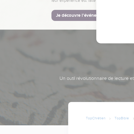
leur expérience est faite pour vous.
Je découvre l’événement
Un outil révolutionnaire de lecture e
TopChrétien
TopBible