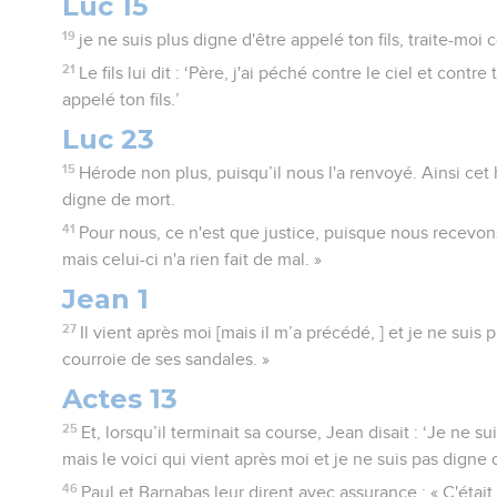
Luc 15
19
je ne suis plus digne d'être appelé ton fils, traite-moi
21
Le fils lui dit : ‘Père, j'ai péché contre le ciel et contre
appelé ton fils.’
Luc 23
15
Hérode non plus, puisqu’il nous l'a renvoyé. Ainsi cet 
digne de mort.
41
Pour nous, ce n'est que justice, puisque nous recevon
mais celui-ci n'a rien fait de mal. »
Jean 1
27
Il vient après moi [mais il m’a précédé, ] et je ne suis
courroie de ses sandales. »
Actes 13
25
Et, lorsqu’il terminait sa course, Jean disait : ‘Je ne 
mais le voici qui vient après moi et je ne suis pas digne
46
Paul et Barnabas leur dirent avec assurance : « C'était