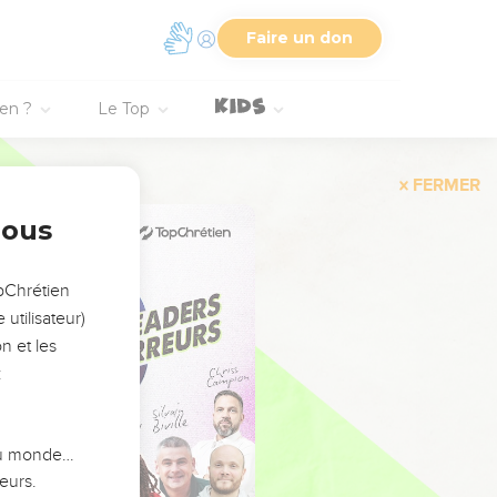
Faire un don
ien ?
Le Top
FERMER
nous
opChrétien
utilisateur)
n et les
:
 du monde…
eurs.