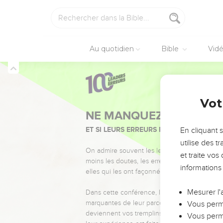
Au quotidien
Bible
Vid
Vot
NE MANQUEZ PAS L’ÉVÉ
ET SI LEURS ERREURS POUVAIENT VOUS 
En cliquant 
utilise des 
On admire souvent les leaders pour leurs réussi
et traite vo
moins les doutes, les erreurs et les saisons di
informations
elles qui les ont façonnés.
Mesurer l'
Dans cette conférence, leaders, entrepreneur
marquantes de leur parcours et les clés pour
Vous perme
deviennent vos tremplins. Que vous guidiez 
Vous perme