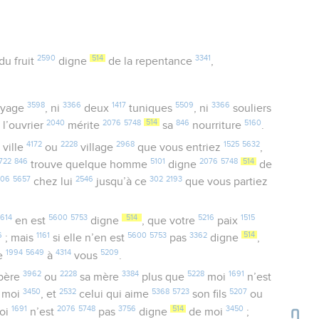
2590
514
3341
du fruit
digne
de la repentance
,
3598
3366
1417
5509
3366
oyage
, ni
deux
tuniques
, ni
souliers
3
2040
2076
5748
514
846
5160
l’ouvrier
mérite
sa
nourriture
.
4172
2228
2968
1525
5632
ville
ou
village
que vous entriez
,
722
846
5101
2076
5748
514
trouve quelque homme
digne
de
306
5657
2546
302
2193
chez lui
jusqu’à ce
que vous partiez
614
5600
5753
514
5216
1515
en est
digne
, que votre
paix
6
1161
5600
5753
3362
514
; mais
si elle n’en est
pas
digne
,
1994
5649
4314
5209
e
à
vous
.
3962
2228
3384
5228
1691
père
ou
sa mère
plus que
moi
n’est
3450
2532
5368
5723
5207
 moi
, et
celui qui aime
son fils
ou
1691
2076
5748
3756
514
3450
oi
n’est
pas
digne
de moi
;