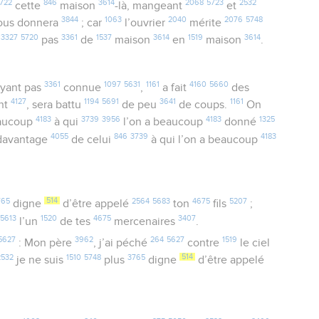
1722
846
3614
2068
5723
2532
cette
maison
-là, mangeant
et
3844
1063
2040
2076
5748
ous donnera
; car
l’ouvrier
mérite
3327
5720
3361
1537
3614
1519
3614
z
pas
de
maison
en
maison
.
3361
1097
5631
1161
4160
5660
ayant pas
connue
,
a fait
des
4127
1194
5691
3641
1161
nt
, sera battu
de peu
de coups.
On
4183
3739
3956
4183
1325
aucoup
à qui
l’on a beaucoup
donné
4055
846
3739
4183
avantage
de celui
à qui l’on a beaucoup
765
514
2564
5683
4675
5207
digne
d’être appelé
ton
fils
;
5613
1520
4675
3407
e
l’un
de tes
mercenaires
.
5627
3962
264
5627
1519
: Mon père
, j’ai péché
contre
le ciel
2532
1510
5748
3765
514
je ne suis
plus
digne
d’être appelé