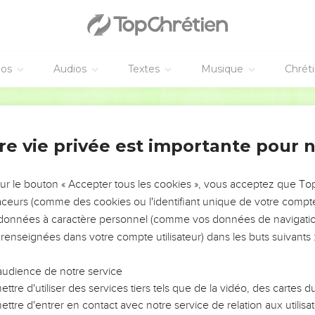
éos
Audios
Textes
Musique
Chrét
re vie privée est importante pour 
NEMENT DE L’ANNÉE !
ÉVITER LES VOTRES ?
sur le bouton « Accepter tous les cookies », vous acceptez que T
traceurs (comme des cookies ou l'identifiant unique de votre compte 
tes, leur impact, leur foi ou leur vision. Mais on voit
s données à caractère personnel (comme vos données de navigatio
fficiles qu'ils ont traversés, alors même que ce sont
 renseignées dans votre compte utilisateur) dans les buts suivants 
audience de notre service
s, et responsables reviennent sur les erreurs
 avancer avec plus de sagesse afin que leurs erreurs
ttre d'utiliser des services tiers tels que de la vidéo, des cartes
un ministère, une équipe, un groupe ou une famille,
ttre d'entrer en contact avec notre service de relation aux utilisat