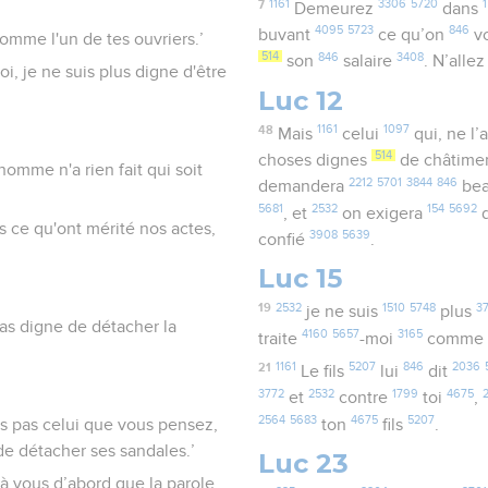
7
1161
3306
5720
Demeurez
dans
4095
5723
846
buvant
ce qu’on
v
 comme l'un de tes ouvriers.’
514
846
3408
son
salaire
. N’alle
 toi, je ne suis plus digne d'être
Luc 12
48
1161
1097
Mais
celui
qui, ne l’
514
choses dignes
de châtime
homme n'a rien fait qui soit
2212
5701
3844
846
demandera
be
5681
2532
154
5692
, et
on exigera
d
s ce qu'ont mérité nos actes,
3908
5639
confié
.
Luc 15
19
2532
1510
5748
3
je ne suis
plus
 pas digne de détacher la
4160
5657
3165
traite
-moi
comm
21
1161
5207
846
2036
Le fils
lui
dit
3772
2532
1799
4675
et
contre
toi
,
2564
5683
4675
5207
suis pas celui que vous pensez,
ton
fils
.
 de détacher ses sandales.’
Luc 23
 à vous d’abord que la parole