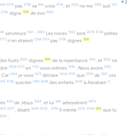
983
5719
3756
846
4716
2532
3450
190
pas
sa
croix
, et
ne me
suit
3756
514
3450
s
digne
de moi
.
846
1401
3303
1062
2076
5748
serviteurs
:
Les noces
sont
prêtes
5772
2258
5713
3756
514
n’en étaient
pas
dignes
.
2590
514
3341
2532
des fruits
dignes
de la repentance
, et
ne
3004
5721
1722
1438
2192
dire
en
vous-mêmes
: Nous avons
1063
5213
3004
5719
3754
1537
! Car
je vous
déclare
que
de
ces
1410
5736
1453
5658
5043
11
susciter
des enfants
à Abraham
.
4314
2424
846
3870
rès
de Jésus
, et lui
adressèrent
3870
5707
3004
5723
3754
2076
5748
514
, disant
:
Il mérite
que tu
5124
;