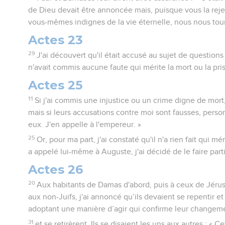
de Dieu devait être annoncée mais, puisque vous la rej
vous-mêmes indignes de la vie éternelle, nous nous tour
Actes 23
29
J'ai découvert qu'il était accusé au sujet de questions r
n'avait commis aucune faute qui mérite la mort ou la pri
Actes 25
11
Si j'ai commis une injustice ou un crime digne de mort,
mais si leurs accusations contre moi sont fausses, person
eux. J'en appelle à l'empereur. »
25
Or, pour ma part, j'ai constaté qu'il n'a rien fait qui m
a appelé lui-même à Auguste, j'ai décidé de le faire parti
Actes 26
20
Aux habitants de Damas d'abord, puis à ceux de Jérus
aux non-Juifs, j'ai annoncé qu’ils devaient se repentir e
adoptant une manière d’agir qui confirme leur changeme
31
et se retirèrent. Ils se disaient les uns aux autres : « C