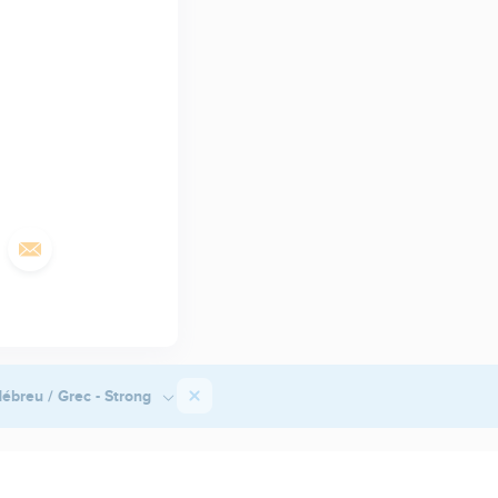
ébreu / Grec - Strong