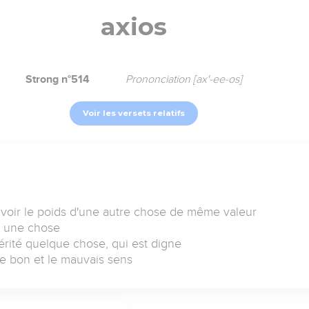
axios
Strong n°514
Prononciation [ax'-ee-os]
Voir les versets relatifs
 avoir le poids d'une autre chose de même valeur
à une chose
érité quelque chose, qui est digne
 le bon et le mauvais sens