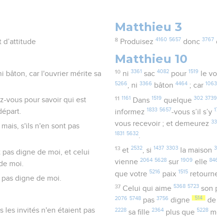
Matthieu 3
8
4160
5657
3767
 d’attitude
Produisez
donc
Matthieu 10
10
3361
4082
1519
i bâton, car l'ouvrier mérite sa
ni
sac
pour
le v
5266
3366
4464
106
, ni
bâton
; car
11
1161
1519
302
3739
z-vous pour savoir qui est
Dans
quelque
1833
5657
1
départ.
informez
-vous s’il s’y
3
vous recevoir ; et demeurez
 mais, s'ils n'en sont pas
1831
5632
.
13
2532
1437
3303
3
et
, si
la maison
 pas digne de moi, et celui
2064
5628
1909
84
vienne
sur
elle
 de moi.
5216
1515
que votre
paix
retourn
t pas digne de moi.
37
5368
5723
Celui qui aime
son 
2076
5748
3756
514
pas
digne
de
is les invités n'en étaient pas
2228
2364
5228
sa fille
plus que
m