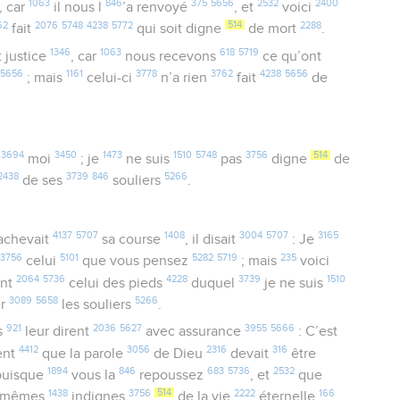
1063
846
375
5656
2532
2400
, car
il nous l
’a renvoyé
, et
voici
62
2076
5748
4238
5772
514
2288
fait
qui soit digne
de mort
.
1346
1063
618
5719
t justice
, car
nous recevons
ce qu’ont
5656
1161
3778
3762
4238
5656
; mais
celui-ci
n’a rien
fait
de
3694
3450
1473
1510
5748
3756
514
s
moi
; je
ne suis
pas
digne
de
2438
3739
846
5266
de ses
souliers
.
4137
5707
1408
3004
5707
3165
achevait
sa course
, il disait
: Je
3756
5101
5282
5719
235
s
celui
que vous pensez
; mais
voici
2064
5736
4228
3739
1510
ent
celui des pieds
duquel
je ne suis
3089
5658
5266
er
les souliers
.
921
2036
5627
3955
5666
s
leur dirent
avec assurance
: C’est
4412
3056
2316
316
ent
que la parole
de Dieu
devait
être
1894
846
683
5736
2532
 puisque
vous la
repoussez
, et
que
1438
3756
514
2222
166
-mêmes
indignes
de la vie
éternelle
,