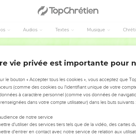
éos
Audios
Textes
Musique
Chrét
re vie privée est importante pour 
NEMENT DE L’ANNÉE !
ÉVITER LES VOTRES ?
sur le bouton « Accepter tous les cookies », vous acceptez que T
traceurs (comme des cookies ou l'identifiant unique de votre compte 
tes, leur impact, leur foi ou leur vision. Mais on voit
s données à caractère personnel (comme vos données de navigatio
fficiles qu'ils ont traversés, alors même que ce sont
 renseignées dans votre compte utilisateur) dans les buts suivants 
audience de notre service
s, et responsables reviennent sur les erreurs
 avancer avec plus de sagesse afin que leurs erreurs
ttre d'utiliser des services tiers tels que de la vidéo, des cartes
un ministère, une équipe, un groupe ou une famille,
ttre d'entrer en contact avec notre service de relation aux utilisat