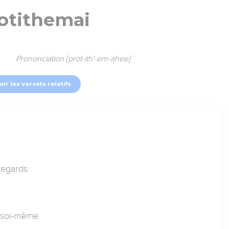
otithemai
Prononciation [prot-ith'-em-ahee]
oir les versets relatifs
regards
à soi-même