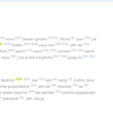
756
5209
50
5721
80
3754
vous
laisser ignorer
, frères
, que
j’ai
88
5639
2064
5629
4314
5209
2443
d’aller
vous voir
, afin de
2590
1722
5213
2532
2531
2532
fruit
parmi
vous
,
comme
parmi
2532
2967
5681
891
1204
; mais
j’en ai été empêché
jusqu’ici
4388
5639
1722
846
129
 destiné
, par
son
sang
, à être, pour
2435
1519
1732
846
time propitiatoire
, afin de
montrer
sa
3929
265
t laissé impunis
les péchés
commis auparavant
16
463
patience
, afin, dis-je,