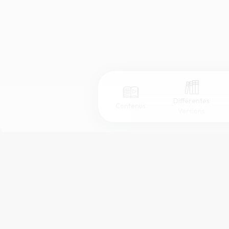
Différentes
Contenus
Versions
Afficher les numéros de versets
Mode dyslexique