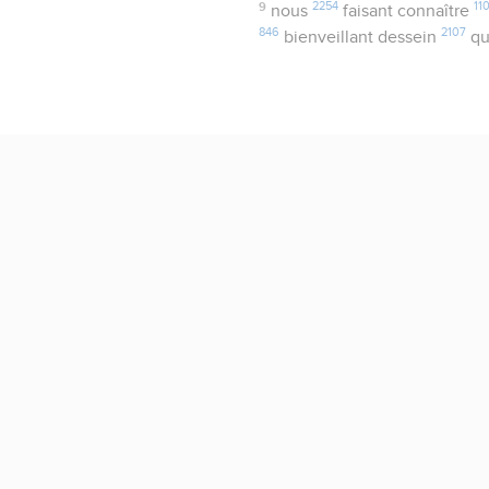
9
2254
11
nous
faisant connaître
846
2107
bienveillant dessein
q