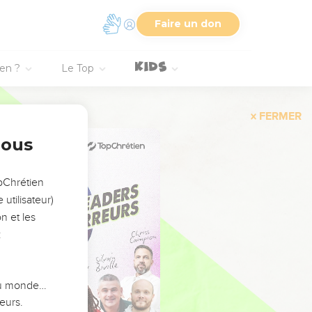
Faire un don
ien ?
Le Top
FERMER
nous
opChrétien
utilisateur)
n et les
:
 du monde…
eurs.