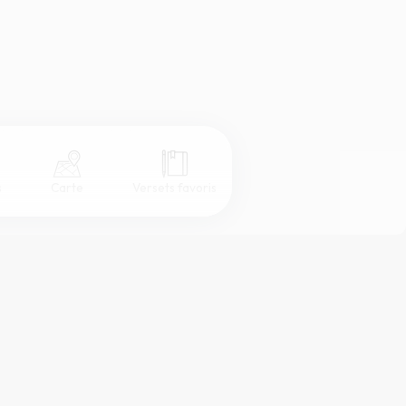
s
Carte
Versets favoris
Coul
eur
Désactivé
Simple