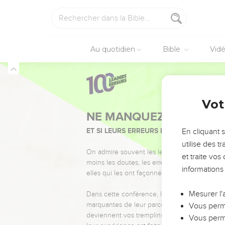
Au quotidien
Bible
Vid
Vot
NE MANQUEZ PAS L’ÉVÉ
ET SI LEURS ERREURS POUVAIENT VOUS 
En cliquant 
utilise des 
On admire souvent les leaders pour leurs réussi
et traite vo
moins les doutes, les erreurs et les saisons di
informations
elles qui les ont façonnés.
Mesurer l'
Dans cette conférence, leaders, entrepreneur
marquantes de leur parcours et les clés pour
Vous perme
deviennent vos tremplins. Que vous guidiez 
Vous perme