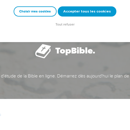
Accepter tous les cookies
Choisir mes cookies
Tout refuser
t d'étude de la Bible en ligne. Démarrez dès aujourd'hui le plan de
c