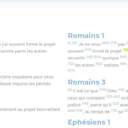
Romains 1
13
1161
2309
5719
3
 j'ai souvent formé le projet
Je ne veux
pas
4178
43
t comme parmi les autres
souvent
formé le projet
2192
5632
5100
recueillir
quelque
1722
3062
1484
les autres
nations
5773
.
victime expiatoire pour ceux
Romains 3
it laissé impunis les péchés
25
3739
2316
C’est lui que
Dieu
a
1223
4102
ceux qui croiraient
vic
1343
1223
justice
, parce qu’il
avai
ormément au projet bienveillant
4266
5761
1722
23
, au temps de
sa
Ephésiens 1