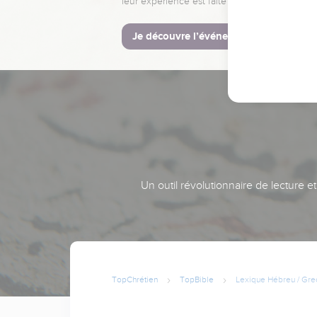
leur expérience est faite pour vous.
Je découvre l’événement
Un outil révolutionnaire de lecture e
TopChrétien
TopBible
Lexique Hébreu / Gre