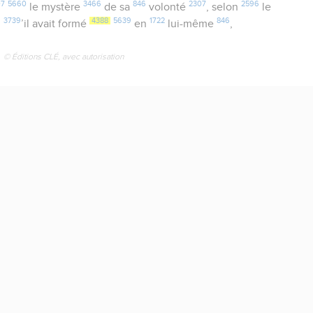
07
5660
3466
846
2307
2596
le mystère
de sa
volonté
, selon
le
3739
4388
5639
1722
846
u
’il avait formé
en
lui-même
,
© Éditions CLÉ, avec autorisation