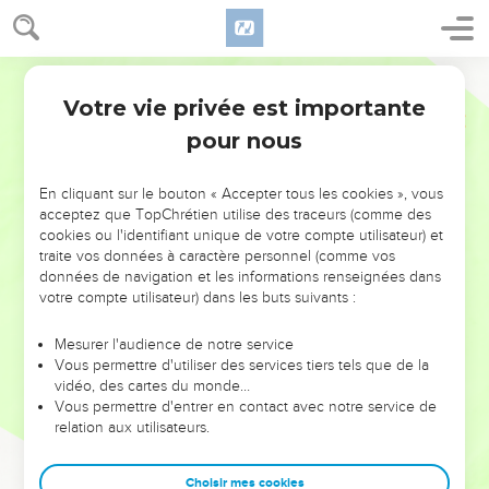
Votre vie privée est importante
pour nous
NE MANQUEZ PAS L’ÉVÉNEMENT
En cliquant sur le bouton « Accepter tous les cookies », vous
DE L’ANNÉE !
acceptez que TopChrétien utilise des traceurs (comme des
cookies ou l'identifiant unique de votre compte utilisateur) et
ET SI LEURS ERREURS POUVAIENT VOUS ÉVITER LES
traite vos données à caractère personnel (comme vos
VOTRES ?
données de navigation et les informations renseignées dans
votre compte utilisateur) dans les buts suivants :
On admire souvent les leaders pour leurs réussites, leur impact,
leur foi ou leur vision. Mais on voit moins les doutes, les erreurs
Mesurer l'audience de notre service
Vous permettre d'utiliser des services tiers tels que de la
et les saisons difficiles qu'ils ont traversés, alors même que ce
vidéo, des cartes du monde…
sont elles qui les ont façonnés.
Vous permettre d'entrer en contact avec notre service de
relation aux utilisateurs.
Dans cette conférence, leaders, entrepreneurs, et responsables
reviennent sur les erreurs marquantes de leur parcours et les
clés pour avancer avec plus de sagesse afin que leurs erreurs
Choisir mes cookies