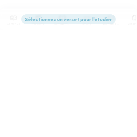
Contenus
Versions
Commentaires
Strong
Dictionnaire
Paramètres de lecture
Afficher les numéros de versets
Mode dyslexique
Désactivé
Simple
Coul
eur
Police d'écriture
Serif
Sans-serif
Taille de texte