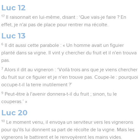
Luc 12
17
Il raisonnait en lui-même, disant : ‘Que vais-je faire ? En
effet, je n'ai pas de place pour rentrer ma récolte.
Luc 13
6
Il dit aussi cette parabole : « Un homme avait un figuier
planté dans sa vigne. Il vint y chercher du fruit et il n'en trouva
pas.
7
Alors il dit au vigneron : ‘Voilà trois ans que je viens chercher
du fruit sur ce figuier et je n'en trouve pas. Coupe-le : pourquoi
occupe-t-il la terre inutilement ?’
9
Peut-être à l'avenir donnera-t-il du fruit ; sinon, tu le
couperas.’ »
Luc 20
10
Le moment venu, il envoya un serviteur vers les vignerons
pour qu'ils lui donnent sa part de récolte de la vigne. Mais les
vignerons le battirent et le renvoyèrent les mains vides.