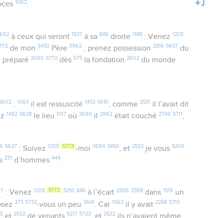
1062
oces
.
692
1537
846
1188
1205
à ceux qui seront
à sa
droite
: Venez
772
3450
3962
2816
5657
de mon
Père
; prenez possession
du
2090
5772
575
2602
é préparé
dès
la fondation
du monde
5602
1063
1453
5681
2531
;
il est ressuscité
, comme
il l’avait dit
1492
5628
5117
3699
2962
2749
5711
ez
le lieu
où
il
était couché
,
6
5627
1205
5773
3694
3450
2532
5209
: Suivez
-moi
, et
je vous
231
444
rs
d’hommes
.
27
1205
5773
5210
846
2596
2398
1519
: Venez
à l’écart
dans
un
373
5732
3641
1063
2258
5713
osez
-vous un peu
. Car
il y avait
40
2532
5217
5723
2532
et
de venants
, et
ils n’avaient même