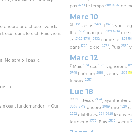
3761
2119
5707
pas
le temps
de m
Marc 10
21
1161
2424
846
Jésus
, l
’ayant re
nque encore une chose : vends
4671
5302
5719
Il te
manque
une 
 trésor dans le ciel. Puis viens
2192
5719
2532
1325
56
as
,
donne-le
1722
3772
2532
dans
le ciel
. Puis
v
Marc 12
. Ne serait-il pas le
7
1161
1565
10
Mais
ces
vignerons
5748
2818
1205
5
l’héritier
; venez
2257
à nous
.
ors ! »
Luc 18
22
1161
2424
Jésus
, ayant enten
 n'osait lui demander : « Qui
3007
5719
2089
1520
encore
une
ch
2532
1239
5628
distribue-
le aux p
3772
2532
1
les cieux
. Puis
, viens