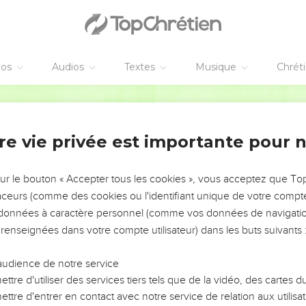
éos
Audios
Textes
Musique
Chrét
re vie privée est importante pour 
NEMENT DE L’ANNÉE !
ÉVITER LES VOTRES ?
sur le bouton « Accepter tous les cookies », vous acceptez que T
traceurs (comme des cookies ou l'identifiant unique de votre compte 
tes, leur impact, leur foi ou leur vision. Mais on voit
s données à caractère personnel (comme vos données de navigatio
fficiles qu'ils ont traversés, alors même que ce sont
 renseignées dans votre compte utilisateur) dans les buts suivants 
audience de notre service
s, et responsables reviennent sur les erreurs
 avancer avec plus de sagesse afin que leurs erreurs
ttre d'utiliser des services tiers tels que de la vidéo, des cartes
un ministère, une équipe, un groupe ou une famille,
ttre d'entrer en contact avec notre service de relation aux utilisat