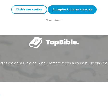
Accepter tous les cookies
Choisir mes cookies
Tout refuser
t d'étude de la Bible en ligne. Démarrez dès aujourd'hui le plan de
c