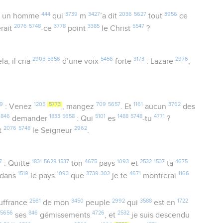
444
3739
3427
2036
5627
3956
un homme
qui
m
’a dit
tout
ce
2076
5748
3778
3385
5547
erait
-ce
point
le Christ
?
2905
5656
5456
3173
2976
la, il cria
d’une voix
forte
: Lazare
,
9
1205
5773
709
5657
1161
3762
: Venez
, mangez
. Et
aucun
des
846
1833
5658
5101
1488
5748
4771
i
demander
: Qui
es
-tu
?
2076
5748
2962
it
le Seigneur
.
7
1831
5628
1537
4675
1093
2532
1537
4675
: Quitte
ton
pays
et
ta
1519
1093
3739
302
4671
1166
dans
le pays
que
je te
montrerai
2561
3450
2992
3588
1722
uffrance
de mon
peuple
qui
est en
5656
846
4726
2532
ses
gémissements
, et
je suis descendu