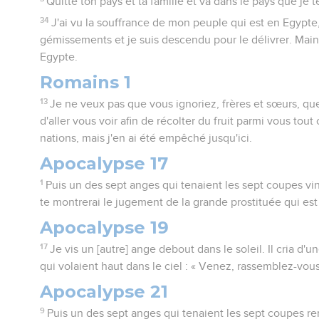
Quitte ton pays et ta famille et va dans le pays que je t
34
J'ai vu la souffrance de mon peuple qui est en Egypte,
gémissements et je suis descendu pour le délivrer. Maint
Egypte.
Romains 1
13
Je ne veux pas que vous ignoriez, frères et sœurs, que
d'aller vous voir afin de récolter du fruit parmi vous tou
nations, mais j'en ai été empêché jusqu'ici.
Apocalypse 17
1
Puis un des sept anges qui tenaient les sept coupes vint 
te montrerai le jugement de la grande prostituée qui est
Apocalypse 19
17
Je vis un [autre] ange debout dans le soleil. Il cria d'u
qui volaient haut dans le ciel : « Venez, rassemblez-vou
Apocalypse 21
9
Puis un des sept anges qui tenaient les sept coupes re