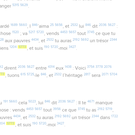
5315
5629
anger
.
1689
5660
846
25
5656
2532
846
2036
5627
gardé
, l
’aima
, et
lui
dit
:
1520
5217
5720
4453
5657
3745
chose
; va
, vends
tout
ce que tu
28
4434
2532
2192
5692
2344
aux pauvres
, et
tu auras
un trésor
1204
5773
190
5720
3427
iens
, et suis
-moi
.
92
2036
5627
4314
1438
3754
3778
2076
dirent
entre
eux
: Voici
773
615
5725
846
2532
2817
2071
5704
, tuons
-le
, et
l’héritage
sera
191
5660
5023
846
2036
5627
4671
du
cela
, lui
dit
: Il te
manque
4453
5657
3956
3745
2192
5719
ose : vends
tout
ce que
tu as
,
4434
2532
2192
5692
2344
1722
auvres
, et
tu auras
un trésor
dans
204
5773
190
5720
3427
, et suis
-moi
.