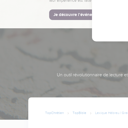
leur expérience est faite pour vous.
Je découvre l’événement
Un outil révolutionnaire de lecture e
TopChrétien
TopBible
Lexique Hébreu / Gre