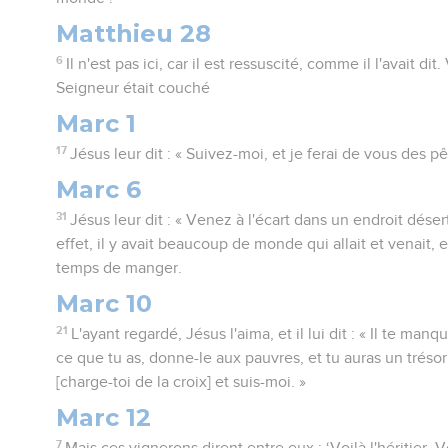
Matthieu 28
6
Il n'est pas ici, car il est ressuscité, comme il l'avait dit
Seigneur était couché
Marc 1
17
Jésus leur dit : « Suivez-moi, et je ferai de vous des
Marc 6
31
Jésus leur dit : « Venez à l'écart dans un endroit dése
effet, il y avait beaucoup de monde qui allait et venait, 
temps de manger.
Marc 10
21
L'ayant regardé, Jésus l'aima, et il lui dit : « Il te ma
ce que tu as, donne-le aux pauvres, et tu auras un trésor 
[charge-toi de la croix] et suis-moi. »
Marc 12
7
Mais ces vignerons dirent entre eux : ‘Voilà l'héritier. 