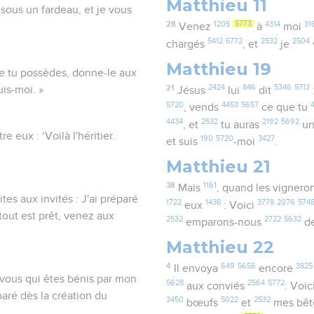
Matthieu 11
 sous un fardeau, et je vous
28
1205
5773
4314
31
Venez
à
moi
5412
5772
2532
2504
chargés
, et
je
Matthieu 19
 que tu possèdes, donne-le aux
21
2424
846
5346
5713
uis-moi. »
Jésus
lui
dit
5720
4453
5657
, vends
ce que tu
4434
2532
2192
5692
, et
tu auras
un
re eux : ‘Voilà l'héritier.
190
5720
3427
et suis
-moi
.
Matthieu 21
38
1161
Mais
, quand les vignero
ites aux invités : J'ai préparé
1722
1438
3778
2076
574
eux
: Voici
tout est prêt, venez aux
2532
2722
5632
emparons-nous
d
Matthieu 22
4
649
5656
3825
Il envoya
encore
z, vous qui êtes bénis par mon
5628
2564
5772
aux conviés
: Voic
aré dès la création du
3450
5022
2532
bœufs
et
mes bêt