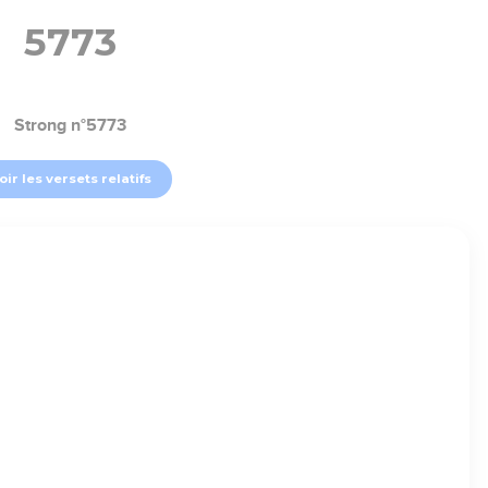
5773
Strong n°5773
oir les versets relatifs