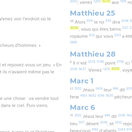
2092
1205
5773
1519
, venez
aux
n
Matthieu 25
. Venez voir l'endroit où le
34
5119
935
2046
5
Alors
le roi
dira
5773
2127
5
, vous qui êtes bénis
932
5213
royaume
qui vous
a ét
2889
.
 pêcheurs d'hommes. »
Matthieu 28
6
2076
5748
3756
Il n’est
point
ici
rt et reposez-vous un peu. » En
2036
5627
1205
5773
. Venez
, voy
et ils n'avaient même pas le
Marc 1
17
2532
2424
846
203
Jésus
leur
dit
4160
5692
1096
5635
ferai
pêcheu
nque une chose : va vendre tout
dans le ciel. Puis viens,
Marc 6
31
2532
846
2036
56
Jésus leur
dit
5117
2048
2532
lieu
désert
, et
rep
4183
2064
57
beaucoup
d’allants
Venez, tuons-le et l'héritage