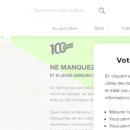
Au quotidien
Bible
Vid
Vot
NE MANQUEZ PAS L’ÉVÉ
ET SI LEURS ERREURS POUVAIENT VOUS 
En cliquant 
utilise des 
On admire souvent les leaders pour leurs réussi
et traite vo
moins les doutes, les erreurs et les saisons di
informations
elles qui les ont façonnés.
Mesurer l'
Dans cette conférence, leaders, entrepreneur
marquantes de leur parcours et les clés pour
Vous perme
deviennent vos tremplins. Que vous guidiez 
Vous perme