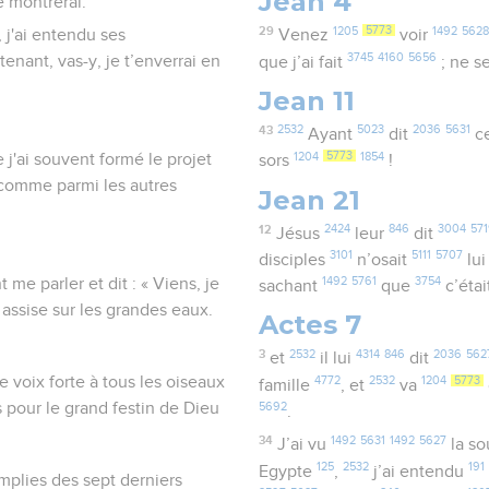
Jean 4
e montrerai.
29
1205
5773
1492
5628
 j'ai entendu ses
Venez
voir
3745
4160
5656
enant, vas-y, je t’enverrai en
que j’ai fait
; ne s
Jean 11
43
2532
5023
2036
5631
Ayant
dit
ce
1204
5773
1854
 j'ai souvent formé le projet
sors
!
t comme parmi les autres
Jean 21
12
2424
846
3004
571
Jésus
leur
dit
3101
5111
5707
disciples
n’osait
lu
me parler et dit : « Viens, je
1492
5761
3754
sachant
que
c’éta
 assise sur les grandes eaux.
Actes 7
3
2532
4314
846
2036
562
et
il lui
dit
ne voix forte à tous les oiseaux
4772
2532
1204
5773
famille
, et
va
s pour le grand festin de Dieu
5692
.
34
1492
5631
1492
5627
J’ai vu
la so
125
2532
191
Egypte
,
j’ai entendu
mplies des sept derniers