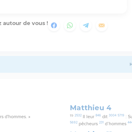
 autour de vous !
H
Matthieu 4
19
2532
846
3004
5719
eurs d'hommes. »
Il leur
dit
: S
5692
231
44
pêcheurs
d’hommes