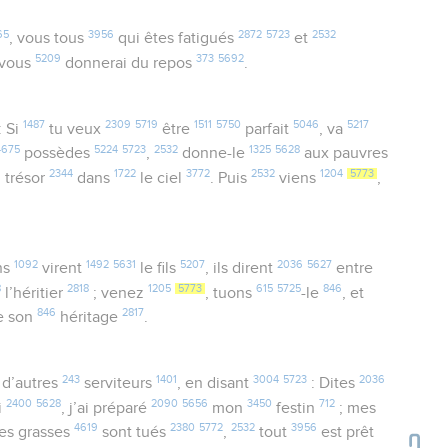
65
3956
2872
5723
2532
, vous tous
qui êtes fatigués
et
5209
373
5692
vous
donnerai du repos
.
1487
2309
5719
1511
5750
5046
5217
: Si
tu veux
être
parfait
, va
4675
5224
5723
2532
1325
5628
possèdes
,
donne-le
aux pauvres
2344
1722
3772
2532
1204
5773
 trésor
dans
le ciel
. Puis
viens
,
1092
1492
5631
5207
2036
5627
ns
virent
le fils
, ils dirent
entre
8
2818
1205
5773
615
5725
846
l’héritier
; venez
, tuons
-le
, et
846
2817
e son
héritage
.
243
1401
3004
5723
2036
d’autres
serviteurs
, en disant
: Dites
2400
5628
2090
5656
3450
712
i
, j’ai préparé
mon
festin
; mes
4619
2380
5772
2532
3956
es grasses
sont tués
,
tout
est prêt