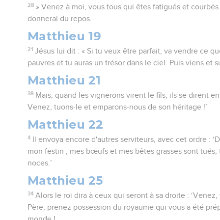
28
» Venez à moi, vous tous qui êtes fatigués et courbés
donnerai du repos.
Matthieu 19
21
Jésus lui dit : « Si tu veux être parfait, va vendre ce
pauvres et tu auras un trésor dans le ciel. Puis viens et s
Matthieu 21
38
Mais, quand les vignerons virent le fils, ils se dirent ent
Venez, tuons-le et emparons-nous de son héritage !’
Matthieu 22
4
Il envoya encore d'autres serviteurs, avec cet ordre : ‘D
mon festin ; mes bœufs et mes bêtes grasses sont tués, 
noces.’
Matthieu 25
34
Alors le roi dira à ceux qui seront à sa droite : ‘Vene
Père, prenez possession du royaume qui vous a été prép
monde !