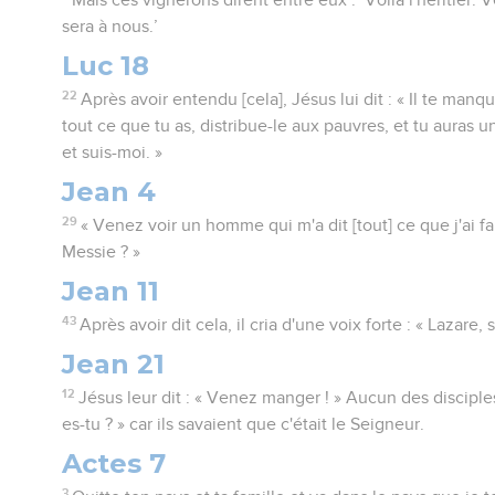
sera à nous.’
Luc 18
22
Après avoir entendu [cela], Jésus lui dit : « Il te ma
tout ce que tu as, distribue-le aux pauvres, et tu auras un
et suis-moi. »
Jean 4
29
« Venez voir un homme qui m'a dit [tout] ce que j'ai fait
Messie ? »
Jean 11
43
Après avoir dit cela, il cria d'une voix forte : « Lazare, s
Jean 21
12
Jésus leur dit : « Venez manger ! » Aucun des disciples
es-tu ? » car ils savaient que c'était le Seigneur.
Actes 7
3