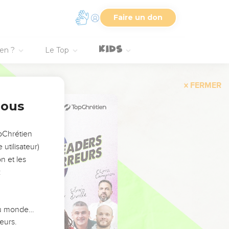
Faire un don
ien ?
Le Top
FERMER
nous
opChrétien
utilisateur)
n et les
:
 du monde…
eurs.