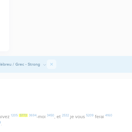
ébreu / Grec - Strong
1205
5773
3694
3450
2532
5209
4160
uivez
-moi
, et
je vous
ferai
4
.