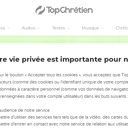
éos
Audios
Textes
Musique
Chrét
re vie privée est importante pour 
NEMENT DE L’ANNÉE !
ÉVITER LES VOTRES ?
sur le bouton « Accepter tous les cookies », vous acceptez que T
traceurs (comme des cookies ou l'identifiant unique de votre compte 
tes, leur impact, leur foi ou leur vision. Mais on voit
s données à caractère personnel (comme vos données de navigatio
fficiles qu'ils ont traversés, alors même que ce sont
 renseignées dans votre compte utilisateur) dans les buts suivants 
audience de notre service
s, et responsables reviennent sur les erreurs
 avancer avec plus de sagesse afin que leurs erreurs
ttre d'utiliser des services tiers tels que de la vidéo, des cartes
un ministère, une équipe, un groupe ou une famille,
ttre d'entrer en contact avec notre service de relation aux utilisat