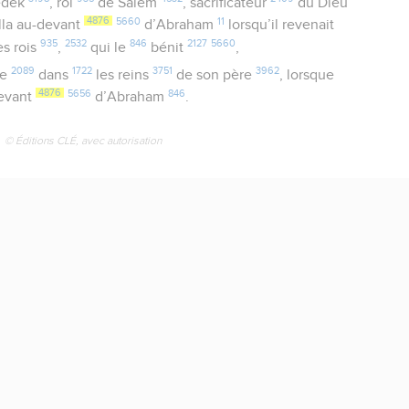
édek
, roi
de Salem
, sacrificateur
du Dieu
4876
5660
11
lla au-devant
d’Abraham
lorsqu’il revenait
935
2532
846
2127
5660
s rois
,
qui le
bénit
,
2089
1722
3751
3962
re
dans
les reins
de son père
, lorsque
4876
5656
846
devant
d’Abraham
.
© Éditions CLÉ, avec autorisation