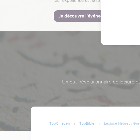
leur expérience est faite pour vous.
Je découvre l’événement
Un outil révolutionnaire de lecture e
TopChrétien
TopBible
Lexique Hébreu / Gre