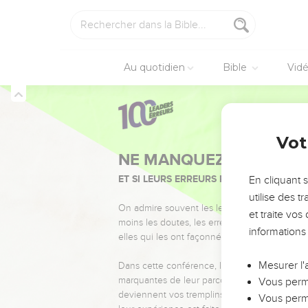
Au quotidien
Bible
Vid
Vot
NE MANQUEZ PAS L’ÉVÉ
ET SI LEURS ERREURS POUVAIENT VOUS 
En cliquant 
utilise des 
On admire souvent les leaders pour leurs réussi
et traite vo
moins les doutes, les erreurs et les saisons di
informations
elles qui les ont façonnés.
Mesurer l'
Dans cette conférence, leaders, entrepreneur
marquantes de leur parcours et les clés pour
Vous perme
deviennent vos tremplins. Que vous guidiez 
Vous perme