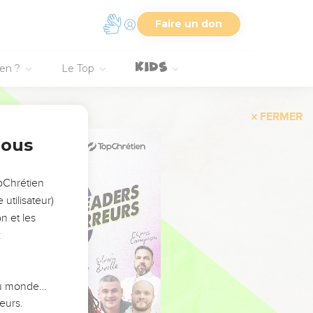
Faire un don
ien ?
Le Top
FERMER
nous
opChrétien
utilisateur)
n et les
:
 du monde…
eurs.