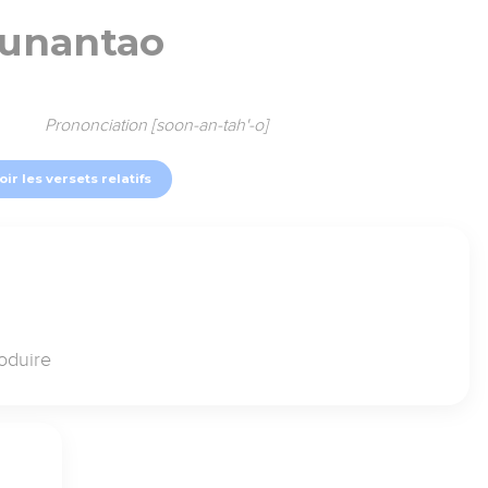
unantao
Prononciation [soon-an-tah'-o]
oir les versets relatifs
oduire