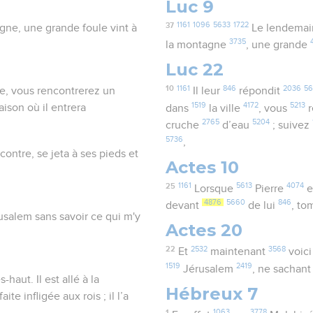
Luc 9
37
1161
1096
5633
1722
gne, une grande foule vint à
Le lendema
3735
la montagne
, une grande
Luc 22
10
1161
846
2036
56
lle, vous rencontrerez un
Il leur
répondit
1519
4172
5213
ison où il entrera
dans
la ville
, vous
r
2765
5204
cruche
d’eau
; suivez
5736
,
contre, se jeta à ses pieds et
Actes 10
25
1161
5613
4074
Lorsque
Pierre
e
4876
5660
846
devant
de lui
, t
érusalem sans savoir ce qui m'y
Actes 20
22
2532
3568
Et
maintenant
voic
1519
2419
Jérusalem
, ne sachan
haut. Il est allé à la
Hébreux 7
te infligée aux rois ; il l’a
1
1063
3778