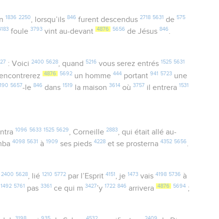
1836
2250
846
2718
5631
575
in
, lorsqu’ils
furent descendus
de
4183
3793
4876
5656
846
foule
vint au-devant
de Jésus
.
27
2400
5628
5216
1525
5631
: Voici
, quand
vous serez entrés
4876
5692
444
941
5723
encontrerez
un homme
portant
une
190
5657
846
1519
3614
3757
1531
-le
dans
la maison
où
il entrera
1096
5633
1525
5629
2883
ntra
, Corneille
, qui était allé au-
4098
5631
1909
4228
4352
5656
omba
à
ses pieds
et se prosterna
.
2400
5628
1210
5772
4151
1473
4198
5736
i
, lié
par l’Esprit
, je
vais
à
1492
5761
3361
3427
1722
846
4876
5694
t
pas
ce qui m
’y
arrivera
;
3198
935
4532
2409