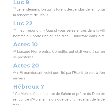
Luc 9
37
Le lendemain, lorsqu'ils furent descendus de la monta
la rencontre de Jésus.
Luc 22
10
Il leur répondit : « Quand vous serez entrés dans la vi
homme qui porte une cruche d'eau ; suivez-le dans la ma
Actes 10
25
Lorsque Pierre entra, Corneille, qui était venu à sa ren
se prosterna.
Actes 20
22
» Et maintenant, voici que, lié par l'Esprit, je vais à J
arrivera.
Hébreux 7
1
Ce Melchisédek était roi de Salem et prêtre du Dieu très-
rencontre d'Abraham alors que celui-ci revenait de la défai
béni