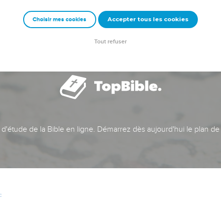
Accepter tous les cookies
Choisir mes cookies
Tout refuser
t d'étude de la Bible en ligne. Démarrez dès aujourd'hui le plan de
c