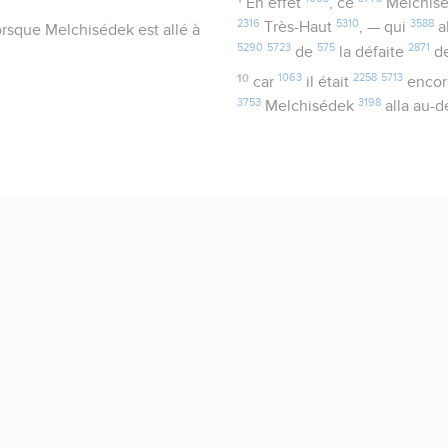
En effet
, ce
Melchis
2316
5310
3588
Très-Haut
, — qui
a
lorsque Melchisédek est allé à
5290
5723
575
2871
de
la défaite
de
10
1063
2258
5713
car
il était
enco
3753
3198
Melchisédek
alla au-