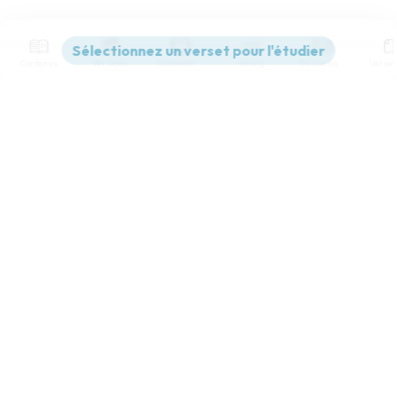
Contenus
Versions
Commentaires
Strong
Dictionnaire
Paramètres de lecture
Afficher les numéros de versets
Mode dyslexique
Désactivé
Simple
Coul
eur
Police d'écriture
Serif
Sans-serif
Taille de texte