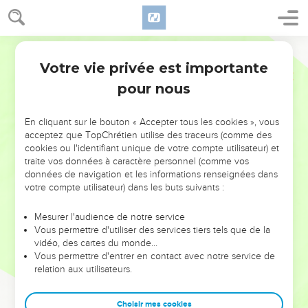
Votre vie privée est importante
pour nous
NE MANQUEZ PAS L’ÉVÉNEMENT
En cliquant sur le bouton « Accepter tous les cookies », vous
DE L’ANNÉE !
acceptez que TopChrétien utilise des traceurs (comme des
cookies ou l'identifiant unique de votre compte utilisateur) et
ET SI LEURS ERREURS POUVAIENT VOUS ÉVITER LES
traite vos données à caractère personnel (comme vos
VOTRES ?
données de navigation et les informations renseignées dans
votre compte utilisateur) dans les buts suivants :
On admire souvent les leaders pour leurs réussites, leur impact,
leur foi ou leur vision. Mais on voit moins les doutes, les erreurs
Mesurer l'audience de notre service
Vous permettre d'utiliser des services tiers tels que de la
et les saisons difficiles qu'ils ont traversés, alors même que ce
vidéo, des cartes du monde…
sont elles qui les ont façonnés.
Vous permettre d'entrer en contact avec notre service de
relation aux utilisateurs.
Dans cette conférence, leaders, entrepreneurs, et responsables
reviennent sur les erreurs marquantes de leur parcours et les
clés pour avancer avec plus de sagesse afin que leurs erreurs
Choisir mes cookies