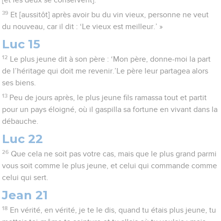
[et les deux se conservent].
39
Et [aussitôt] après avoir bu du vin vieux, personne ne veut
du nouveau, car il dit : ‘Le vieux est meilleur.’ »
Luc 15
12
Le plus jeune dit à son père : ‘Mon père, donne-moi la part
de l’héritage qui doit me revenir.’Le père leur partagea alors
ses biens.
13
Peu de jours après, le plus jeune fils ramassa tout et partit
pour un pays éloigné, où il gaspilla sa fortune en vivant dans la
débauche.
Luc 22
26
Que cela ne soit pas votre cas, mais que le plus grand parmi
vous soit comme le plus jeune, et celui qui commande comme
celui qui sert.
Jean 21
18
En vérité, en vérité, je te le dis, quand tu étais plus jeune, tu