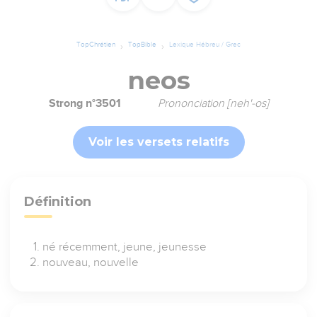
TopChrétien
TopBible
Lexique Hébreu / Grec
neos
Strong n°3501
Prononciation [neh'-os]
Voir les versets relatifs
Définition
né récemment, jeune, jeunesse
nouveau, nouvelle