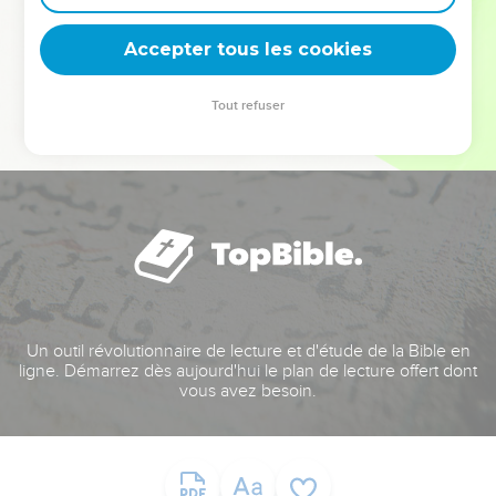
deviennent vos tremplins. Que vous guidiez un ministère, une
équipe, un groupe ou une famille, leur expérience est faite
Accepter tous les cookies
pour vous.
Tout refuser
Je découvre l’événement
Un outil révolutionnaire de lecture et d'étude de la Bible en
ligne. Démarrez dès aujourd'hui le plan de lecture offert dont
vous avez besoin.