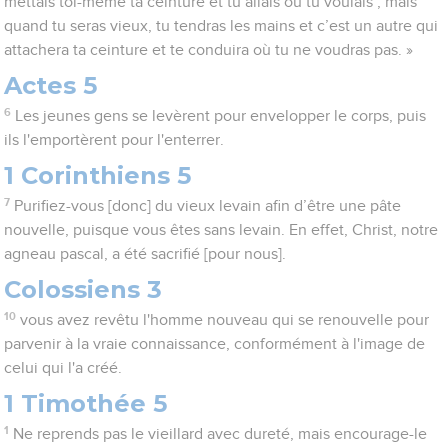
mettais toi-même ta ceinture et tu allais où tu voulais ; mais
quand tu seras vieux, tu tendras les mains et c’est un autre qui
attachera ta ceinture et te conduira où tu ne voudras pas. »
Actes 5
6
Les jeunes gens se levèrent pour envelopper le corps, puis
ils l'emportèrent pour l'enterrer.
1 Corinthiens 5
7
Purifiez-vous [donc] du vieux levain afin d’être une pâte
nouvelle, puisque vous êtes sans levain. En effet, Christ, notre
agneau pascal, a été sacrifié [pour nous].
Colossiens 3
10
vous avez revêtu l'homme nouveau qui se renouvelle pour
parvenir à la vraie connaissance, conformément à l'image de
celui qui l'a créé.
1 Timothée 5
1
Ne reprends pas le vieillard avec dureté, mais encourage-le