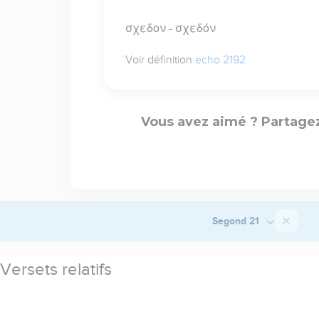
σχεδον - σχεδόν
Voir définition
echo 2192
Vous avez aimé ? Partagez
Segond 21
Versets relatifs