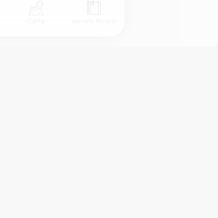
s
Carte
Versets favoris
Coul
eur
Désactivé
Simple
Serif
Sans-serif
Grand
Moyen
Petit