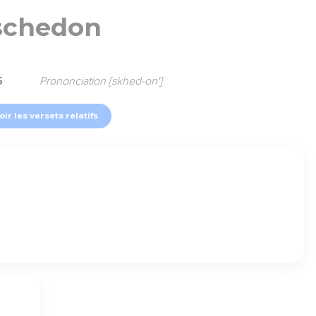
schedon
5
Prononciation [skhed-on']
oir les versets relatifs