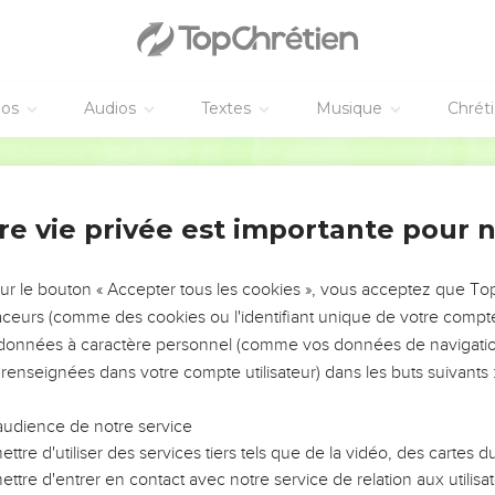
éos
Audios
Textes
Musique
Chrét
re vie privée est importante pour 
NEMENT DE L’ANNÉE !
ÉVITER LES VOTRES ?
sur le bouton « Accepter tous les cookies », vous acceptez que T
traceurs (comme des cookies ou l'identifiant unique de votre compte 
tes, leur impact, leur foi ou leur vision. Mais on voit
s données à caractère personnel (comme vos données de navigatio
fficiles qu'ils ont traversés, alors même que ce sont
 renseignées dans votre compte utilisateur) dans les buts suivants 
audience de notre service
s, et responsables reviennent sur les erreurs
 avancer avec plus de sagesse afin que leurs erreurs
ttre d'utiliser des services tiers tels que de la vidéo, des cartes
un ministère, une équipe, un groupe ou une famille,
ttre d'entrer en contact avec notre service de relation aux utilisat