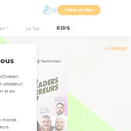
Faire un don
ien ?
Le Top
FERMER
nous
opChrétien
utilisateur)
n et les
:
 du monde…
eurs.