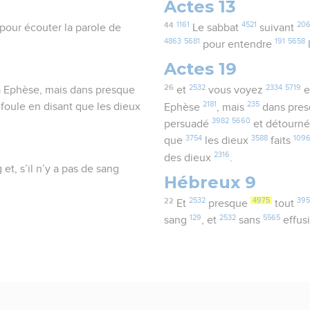
Actes 13
44
1161
4521
20
 pour écouter la parole de
Le sabbat
suivant
4863
5681
191
5658
pour entendre
Actes 19
26
2532
2334
5719
à Ephèse, mais dans presque
et
vous voyez
e
2181
235
 foule en disant que les dieux
Ephèse
, mais
dans pre
3982
5660
.
persuadé
et détourn
3754
3588
109
que
les dieux
faits
2316
des dieux
.
 et, s’il n’y a pas de sang
Hébreux 9
22
2532
4975
39
Et
presque
tout
129
2532
5565
sang
, et
sans
effus