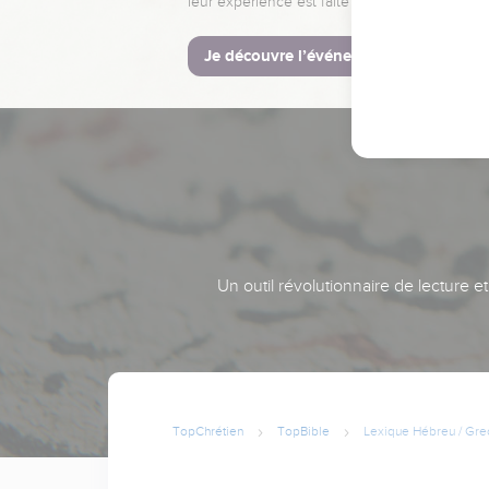
leur expérience est faite pour vous.
Je découvre l’événement
Un outil révolutionnaire de lecture e
TopChrétien
TopBible
Lexique Hébreu / Gre