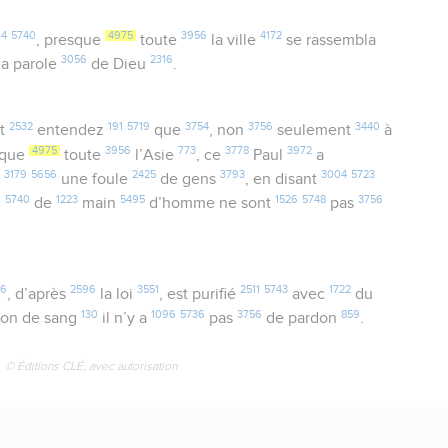
64
5740
4975
3956
4172
, presque
toute
la ville
se rassembla
3056
2316
la parole
de Dieu
.
2532
191
5719
3754
3756
3440
t
entendez
que
, non
seulement
à
4975
3956
773
3778
3972
sque
toute
l’Asie
, ce
Paul
a
3179
5656
2425
3793
3004
5723
é
une foule
de gens
, en disant
6
5740
1223
5495
1526
5748
3756
de
main
d’homme ne sont
pas
56
2596
3551
2511
5743
1722
, d’après
la loi
, est purifié
avec
du
130
1096
5736
3756
859
ion de sang
il n’y a
pas
de pardon
.
© Éditions CLÉ, avec autorisation