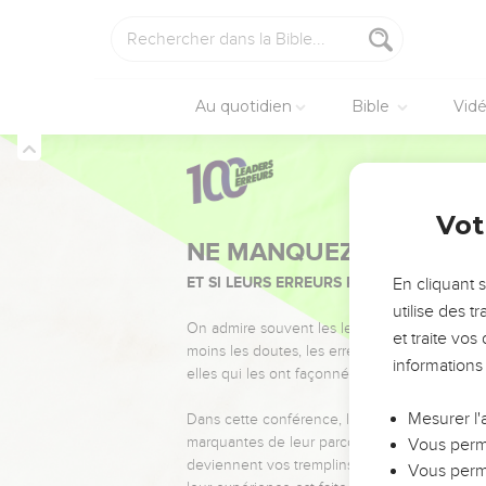
Au quotidien
Bible
Vid
Vot
NE MANQUEZ PAS L’ÉVÉ
ET SI LEURS ERREURS POUVAIENT VOUS 
En cliquant 
utilise des 
On admire souvent les leaders pour leurs réussi
et traite vo
moins les doutes, les erreurs et les saisons di
informations
elles qui les ont façonnés.
Mesurer l'
Dans cette conférence, leaders, entrepreneur
marquantes de leur parcours et les clés pour
Vous perme
deviennent vos tremplins. Que vous guidiez 
Vous perme