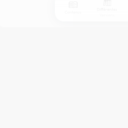
Différentes
Contenus
Versions
Afficher les numéros de versets
Mode dyslexique
Police d'écriture
Taille de texte