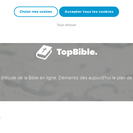
Accepter tous les cookies
Choisir mes cookies
Tout refuser
t d'étude de la Bible en ligne. Démarrez dès aujourd'hui le plan de
c