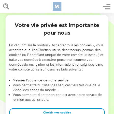
Votre vie privée est importante
pour nous
NE MANQUEZ PAS L’ÉVÉNEMENT
En cliquant sur le bouton « Accepter tous les cookies », vous
DE L’ANNÉE !
acceptez que TopChrétien utilise des traceurs (comme des
cookies ou l'identifiant unique de votre compte utilisateur) et
ET SI LEURS ERREURS POUVAIENT VOUS ÉVITER LES
traite vos données à caractère personnel (comme vos
VOTRES ?
données de navigation et les informations renseignées dans
votre compte utilisateur) dans les buts suivants :
On admire souvent les leaders pour leurs réussites, leur impact,
leur foi ou leur vision. Mais on voit moins les doutes, les erreurs
Mesurer l'audience de notre service
Vous permettre d'utiliser des services tiers tels que de la
et les saisons difficiles qu'ils ont traversés, alors même que ce
vidéo, des cartes du monde…
sont elles qui les ont façonnés.
Vous permettre d'entrer en contact avec notre service de
relation aux utilisateurs.
Dans cette conférence, leaders, entrepreneurs, et responsables
reviennent sur les erreurs marquantes de leur parcours et les
clés pour avancer avec plus de sagesse afin que leurs erreurs
Choisir mes cookies