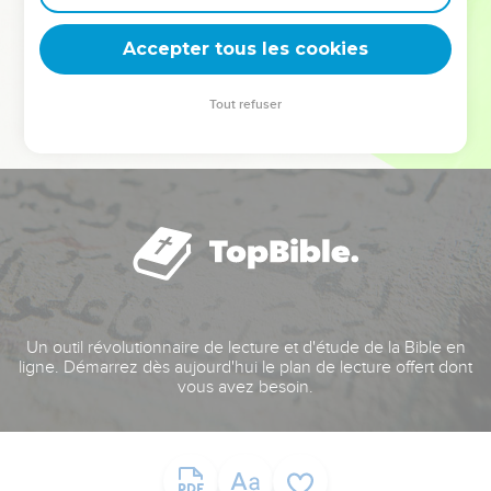
deviennent vos tremplins. Que vous guidiez un ministère, une
équipe, un groupe ou une famille, leur expérience est faite
Accepter tous les cookies
pour vous.
Tout refuser
Je découvre l’événement
Un outil révolutionnaire de lecture et d'étude de la Bible en
ligne. Démarrez dès aujourd'hui le plan de lecture offert dont
vous avez besoin.