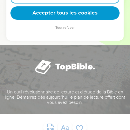
deviennent vos tremplins. Que vous guidiez un ministère, une
équipe, un groupe ou une famille, leur expérience est faite
Accepter tous les cookies
pour vous.
Tout refuser
Je découvre l’événement
Un outil révolutionnaire de lecture et d'étude de la Bible en
ligne. Démarrez dès aujourd'hui le plan de lecture offert dont
vous avez besoin.