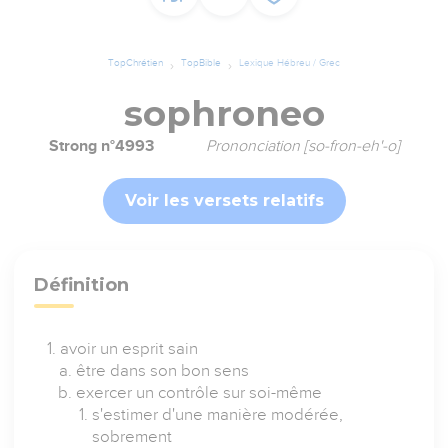
TopChrétien
TopBible
Lexique Hébreu / Grec
sophroneo
Strong n°4993
Prononciation [so-fron-eh'-o]
Voir les versets relatifs
Définition
avoir un esprit sain
être dans son bon sens
exercer un contrôle sur soi-même
s'estimer d'une manière modérée,
sobrement