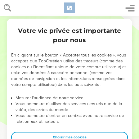
Votre vie privée est importante
pour nous
NE MANQUEZ PAS L’ÉVÉNEMENT
En cliquant sur le bouton « Accepter tous les cookies », vous
DE L’ANNÉE !
acceptez que TopChrétien utilise des traceurs (comme des
cookies ou l'identifiant unique de votre compte utilisateur) et
ET SI LEURS ERREURS POUVAIENT VOUS ÉVITER LES
traite vos données à caractère personnel (comme vos
VOTRES ?
données de navigation et les informations renseignées dans
votre compte utilisateur) dans les buts suivants :
On admire souvent les leaders pour leurs réussites, leur impact,
leur foi ou leur vision. Mais on voit moins les doutes, les erreurs
Mesurer l'audience de notre service
Vous permettre d'utiliser des services tiers tels que de la
et les saisons difficiles qu'ils ont traversés, alors même que ce
vidéo, des cartes du monde…
sont elles qui les ont façonnés.
Vous permettre d'entrer en contact avec notre service de
relation aux utilisateurs.
Dans cette conférence, leaders, entrepreneurs, et responsables
reviennent sur les erreurs marquantes de leur parcours et les
clés pour avancer avec plus de sagesse afin que leurs erreurs
Choisir mes cookies