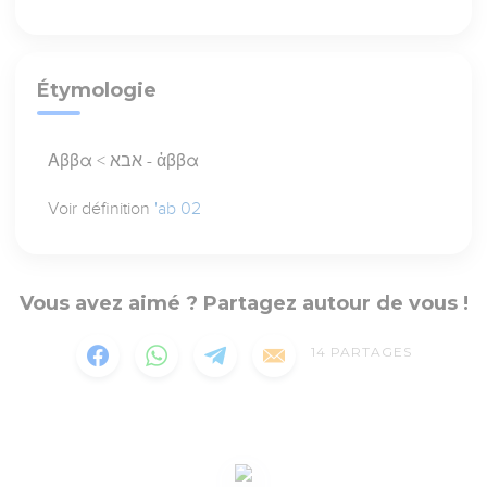
Étymologie
Αββα < אבא - ἀββα
Voir définition
'ab 02
Vous avez aimé ? Partagez autour de vous !
14
PARTAGES