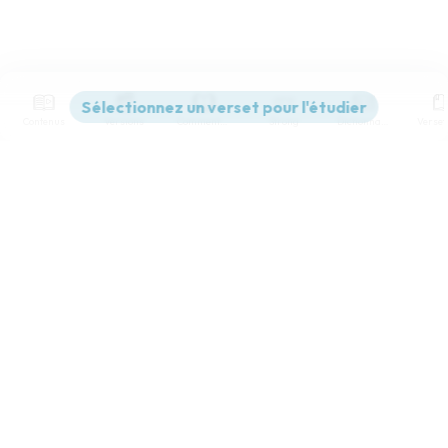
Contenus
Versions
Commentaires
Strong
Dictionnaire
Paramètres de lecture
Afficher les numéros de versets
Mode dyslexique
Désactivé
Simple
Coul
eur
Police d'écriture
Serif
Sans-serif