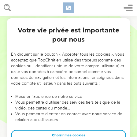
Votre vie privée est importante
pour nous
NE MANQUEZ PAS L’ÉVÉNEMENT
En cliquant sur le bouton « Accepter tous les cookies », vous
DE L’ANNÉE !
acceptez que TopChrétien utilise des traceurs (comme des
cookies ou l'identifiant unique de votre compte utilisateur) et
ET SI LEURS ERREURS POUVAIENT VOUS ÉVITER LES
traite vos données à caractère personnel (comme vos
VOTRES ?
données de navigation et les informations renseignées dans
votre compte utilisateur) dans les buts suivants :
On admire souvent les leaders pour leurs réussites, leur impact,
leur foi ou leur vision. Mais on voit moins les doutes, les erreurs
Mesurer l'audience de notre service
Vous permettre d'utiliser des services tiers tels que de la
et les saisons difficiles qu'ils ont traversés, alors même que ce
vidéo, des cartes du monde…
sont elles qui les ont façonnés.
Vous permettre d'entrer en contact avec notre service de
relation aux utilisateurs.
Dans cette conférence, leaders, entrepreneurs, et responsables
reviennent sur les erreurs marquantes de leur parcours et les
clés pour avancer avec plus de sagesse afin que leurs erreurs
Choisir mes cookies