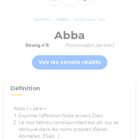
TopChrétien
TopBible
Lexique Hébreu / Grec
Abba
Strong n°5
Prononciation [ab-bah']
Voir les versets relatifs
Définition
Abba = « père »
Exprime l'affection filiale envers Dieu
Le mot hébreu correspondant est ab, qui se
retrouve dans les noms propres (Abner,
Abimélec, Eliab...)