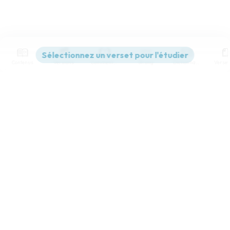
Contenus
Versions
Commentaires
Strong
Dictionnaire
Paramètres de lecture
Afficher les numéros de versets
Mode dyslexique
Désactivé
Simple
Coul
eur
Police d'écriture
Serif
Sans-serif