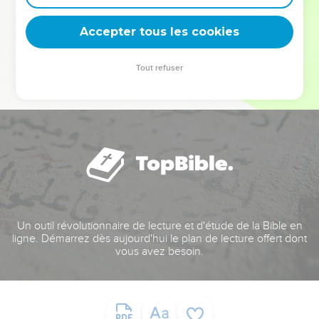
deviennent vos tremplins. Que vous guidiez un ministère, une
équipe, un groupe ou une famille, leur expérience est faite
Accepter tous les cookies
pour vous.
Tout refuser
Je découvre l’événement
Un outil révolutionnaire de lecture et d'étude de la Bible en
ligne. Démarrez dès aujourd'hui le plan de lecture offert dont
vous avez besoin.