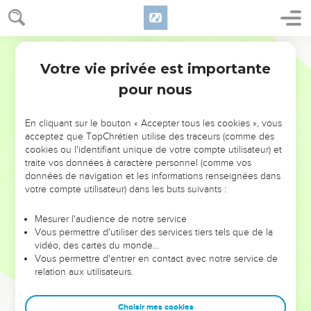
Votre vie privée est importante
pour nous
NE MANQUEZ PAS L’ÉVÉNEMENT
En cliquant sur le bouton « Accepter tous les cookies », vous
DE L’ANNÉE !
acceptez que TopChrétien utilise des traceurs (comme des
cookies ou l'identifiant unique de votre compte utilisateur) et
ET SI LEURS ERREURS POUVAIENT VOUS ÉVITER LES
traite vos données à caractère personnel (comme vos
VOTRES ?
données de navigation et les informations renseignées dans
votre compte utilisateur) dans les buts suivants :
On admire souvent les leaders pour leurs réussites, leur impact,
leur foi ou leur vision. Mais on voit moins les doutes, les erreurs
Mesurer l'audience de notre service
Vous permettre d'utiliser des services tiers tels que de la
et les saisons difficiles qu'ils ont traversés, alors même que ce
vidéo, des cartes du monde…
sont elles qui les ont façonnés.
Vous permettre d'entrer en contact avec notre service de
relation aux utilisateurs.
Dans cette conférence, leaders, entrepreneurs, et responsables
reviennent sur les erreurs marquantes de leur parcours et les
clés pour avancer avec plus de sagesse afin que leurs erreurs
Choisir mes cookies