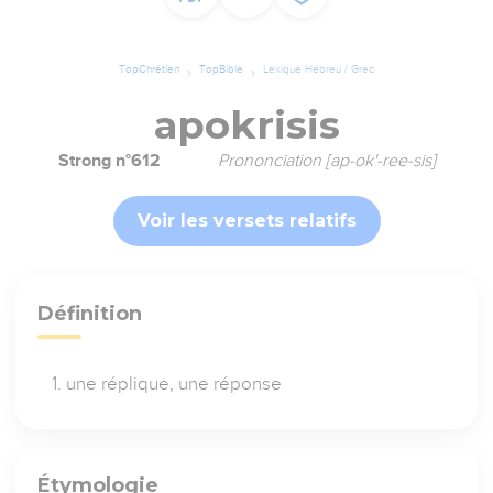
TopChrétien
TopBible
Lexique Hébreu / Grec
apokrisis
Strong n°612
Prononciation [ap-ok'-ree-sis]
Voir les versets relatifs
Définition
une réplique, une réponse
Étymologie