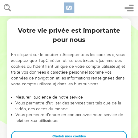
Votre vie privée est importante
pour nous
NE MANQUEZ PAS L’ÉVÉNEMENT
En cliquant sur le bouton « Accepter tous les cookies », vous
DE L’ANNÉE !
acceptez que TopChrétien utilise des traceurs (comme des
cookies ou l'identifiant unique de votre compte utilisateur) et
ET SI LEURS ERREURS POUVAIENT VOUS ÉVITER LES
traite vos données à caractère personnel (comme vos
VOTRES ?
données de navigation et les informations renseignées dans
votre compte utilisateur) dans les buts suivants :
On admire souvent les leaders pour leurs réussites, leur impact,
leur foi ou leur vision. Mais on voit moins les doutes, les erreurs
Mesurer l'audience de notre service
Vous permettre d'utiliser des services tiers tels que de la
et les saisons difficiles qu'ils ont traversés, alors même que ce
vidéo, des cartes du monde…
sont elles qui les ont façonnés.
Vous permettre d'entrer en contact avec notre service de
relation aux utilisateurs.
Dans cette conférence, leaders, entrepreneurs, et responsables
reviennent sur les erreurs marquantes de leur parcours et les
clés pour avancer avec plus de sagesse afin que leurs erreurs
Choisir mes cookies