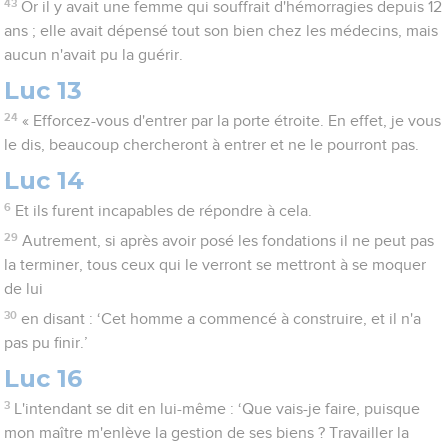
43
Or il y avait une femme qui souffrait d'hémorragies depuis 12
ans ; elle avait dépensé tout son bien chez les médecins, mais
aucun n'avait pu la guérir.
Luc 13
24
« Efforcez-vous d'entrer par la porte étroite. En effet, je vous
le dis, beaucoup chercheront à entrer et ne le pourront pas.
Luc 14
6
Et ils furent incapables de répondre à cela.
29
Autrement, si après avoir posé les fondations il ne peut pas
la terminer, tous ceux qui le verront se mettront à se moquer
de lui
30
en disant : ‘Cet homme a commencé à construire, et il n'a
pas pu finir.’
Luc 16
3
L'intendant se dit en lui-même : ‘Que vais-je faire, puisque
mon maître m'enlève la gestion de ses biens ? Travailler la