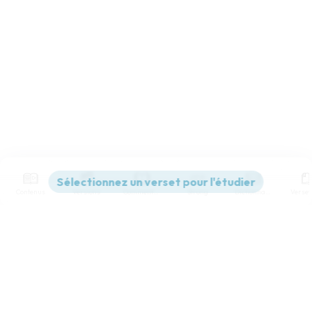
Contenus
Versions
Commentaires
Strong
Dictionnaire
Paramètres de lecture
Afficher les numéros de versets
Mode dyslexique