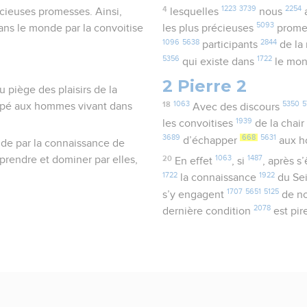
4
1223
3739
2254
écieuses promesses. Ainsi,
lesquelles
nous
5093
dans le monde par la convoitise
les plus précieuses
prome
1096
5638
2844
participants
de la
5356
1722
qui existe dans
le mo
2 Pierre 2
u piège des plaisirs de la
18
1063
5350
5
appé aux hommes vivant dans
Avec des discours
1939
les convoitises
de la chai
3689
668
5631
d’échapper
aux h
nde par la connaissance de
eprendre et dominer par elles,
20
1063
1487
En effet
, si
, après s’
1722
1922
la connaissance
du Se
1707
5651
5125
s’y engagent
de n
2078
dernière condition
est pir