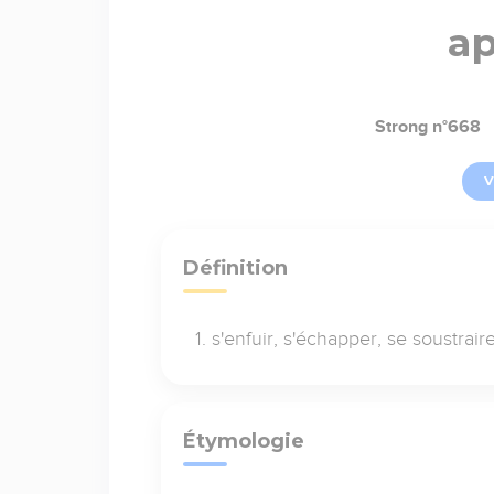
a
Strong n°668
V
Définition
s'enfuir, s'échapper, se soustrair
Étymologie