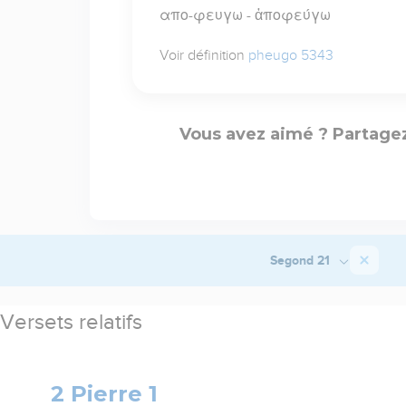
απο-φευγω - ἀποφεύγω
Voir définition
pheugo 5343
Vous avez aimé ? Partagez
Segond 21
Versets relatifs
2 Pierre 1