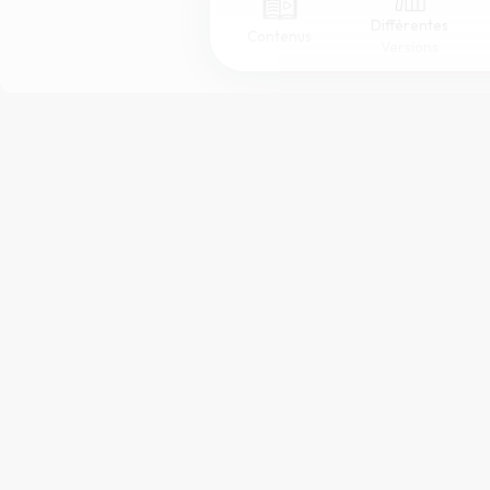
Différentes
Contenus
Versions
Afficher les numéros de versets
Mode dyslexique
Police d'écriture
Taille de texte