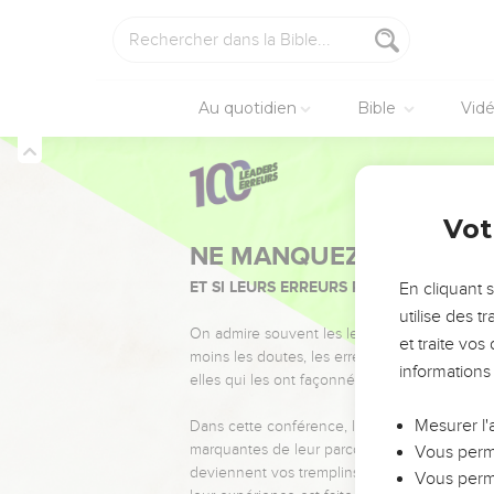
Au quotidien
Bible
Vid
Vot
NE MANQUEZ PAS L’ÉVÉ
ET SI LEURS ERREURS POUVAIENT VOUS 
En cliquant 
utilise des 
On admire souvent les leaders pour leurs réussi
et traite vo
moins les doutes, les erreurs et les saisons di
informations
elles qui les ont façonnés.
Mesurer l'
Dans cette conférence, leaders, entrepreneur
marquantes de leur parcours et les clés pour
Vous perme
deviennent vos tremplins. Que vous guidiez 
Vous perme