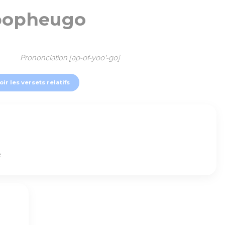
popheugo
Prononciation [ap-of-yoo'-go]
oir les versets relatifs
e