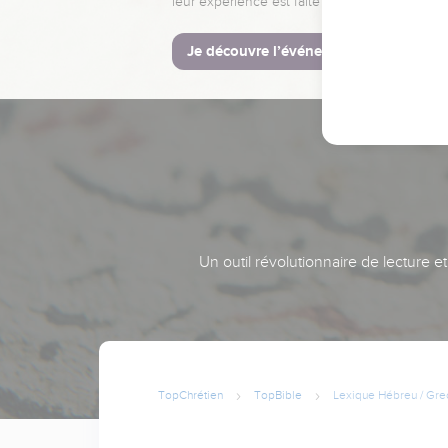
leur expérience est faite pour vous.
Je découvre l’événement
Un outil révolutionnaire de lecture e
TopChrétien
TopBible
Lexique Hébreu / Gre