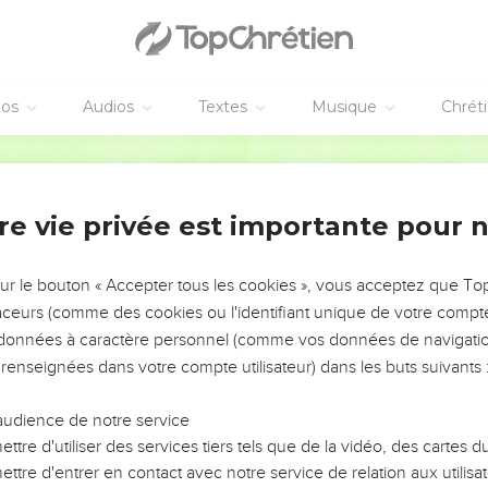
éos
Audios
Textes
Musique
Chrét
re vie privée est importante pour 
NEMENT DE L’ANNÉE !
ÉVITER LES VOTRES ?
sur le bouton « Accepter tous les cookies », vous acceptez que T
traceurs (comme des cookies ou l'identifiant unique de votre compte 
tes, leur impact, leur foi ou leur vision. Mais on voit
s données à caractère personnel (comme vos données de navigatio
fficiles qu'ils ont traversés, alors même que ce sont
 renseignées dans votre compte utilisateur) dans les buts suivants 
audience de notre service
s, et responsables reviennent sur les erreurs
 avancer avec plus de sagesse afin que leurs erreurs
ttre d'utiliser des services tiers tels que de la vidéo, des cartes
un ministère, une équipe, un groupe ou une famille,
ttre d'entrer en contact avec notre service de relation aux utilisat