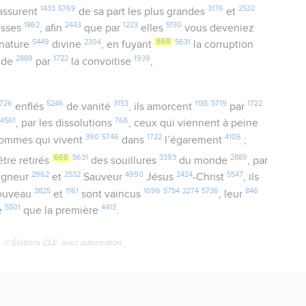
1433
5769
3176
2532
assurent
de sa part les plus grandes
et
1862
2443
1223
5130
sses
, afin
que par
elles
vous deveniez
5449
2304
668
5631
 nature
divine
, en fuyant
la corruption
2889
1722
1939
nde
par
la convoitise
,
726
5246
3153
1185
5719
1722
enflés
de vanité
, ils amorcent
par
4561
766
r
, par les dissolutions
, ceux qui viennent à peine
390
5746
1722
4106
ommes qui vivent
dans
l’égarement
;
668
5631
3393
2889
être retirés
des souillures
du monde
, par
2962
2532
4990
2424
5547
igneur
et
Sauveur
Jésus
-Christ
, ils
3825
1161
1096
5754
2274
5736
846
ouveau
et
sont vaincus
, leur
5501
4413
e
que la première
.
© Éditions CLÉ, avec autorisation