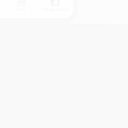
s
Carte
Versets favoris
Coul
eur
Désactivé
Simple
Serif
Sans-serif
Grand
Moyen
Petit