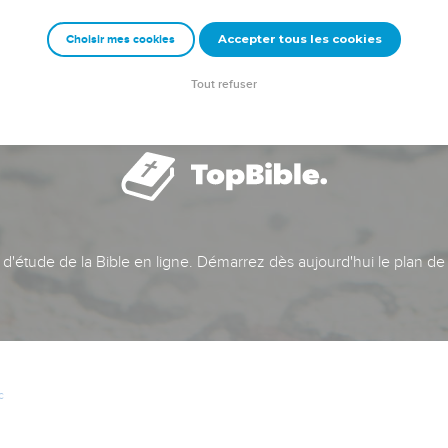
Accepter tous les cookies
Choisir mes cookies
Tout refuser
t d'étude de la Bible en ligne. Démarrez dès aujourd'hui le plan de
c