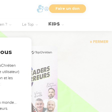
Faire un don
ien ?
Le Top
FERMER
nous
opChrétien
utilisateur)
n et les
:
 du monde…
eurs.