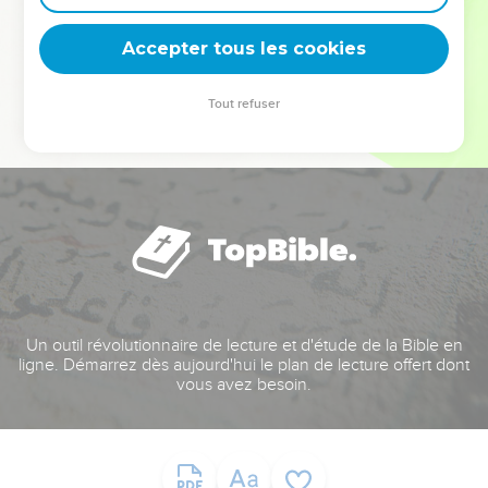
deviennent vos tremplins. Que vous guidiez un ministère, une
équipe, un groupe ou une famille, leur expérience est faite
Accepter tous les cookies
pour vous.
Tout refuser
Je découvre l’événement
Un outil révolutionnaire de lecture et d'étude de la Bible en
ligne. Démarrez dès aujourd'hui le plan de lecture offert dont
vous avez besoin.