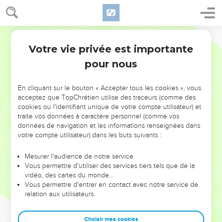
Votre vie privée est importante
pour nous
NE MANQUEZ PAS L’ÉVÉNEMENT
En cliquant sur le bouton « Accepter tous les cookies », vous
DE L’ANNÉE !
acceptez que TopChrétien utilise des traceurs (comme des
cookies ou l'identifiant unique de votre compte utilisateur) et
ET SI LEURS ERREURS POUVAIENT VOUS ÉVITER LES
traite vos données à caractère personnel (comme vos
VOTRES ?
données de navigation et les informations renseignées dans
votre compte utilisateur) dans les buts suivants :
On admire souvent les leaders pour leurs réussites, leur impact,
leur foi ou leur vision. Mais on voit moins les doutes, les erreurs
Mesurer l'audience de notre service
Vous permettre d'utiliser des services tiers tels que de la
et les saisons difficiles qu'ils ont traversés, alors même que ce
vidéo, des cartes du monde…
sont elles qui les ont façonnés.
Vous permettre d'entrer en contact avec notre service de
relation aux utilisateurs.
Dans cette conférence, leaders, entrepreneurs, et responsables
reviennent sur les erreurs marquantes de leur parcours et les
clés pour avancer avec plus de sagesse afin que leurs erreurs
Choisir mes cookies