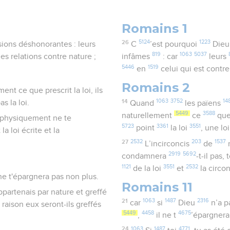
Romains 1
26
5124
1223
ssions déshonorantes : leurs
C
’est pourquoi
Die
819
1063
5037
s relations contre nature ;
infâmes
: car
leurs
5446
1519
en
celui qui est contr
Romains 2
ent ce que prescrit la loi, ils
14
1063
3752
14
s la loi.
Quand
les païens
5449
3588
naturellement
ce
que 
is physiquement ne te
5723
3361
3551
point
la loi
, une lo
a loi écrite et la
27
2532
203
1537
L’incirconcis
de
2919
5692
condamnera
-t-il pas, 
1121
3551
2532
de la loi
et
la circo
 ne t'épargnera pas non plus.
Romains 11
appartenais par nature et greffé
21
1063
1487
2316
car
si
Dieu
n’a p
e raison eux seront-ils greffés
5449
4458
4675
,
il ne t
’épargner
24
1063
1487
4771