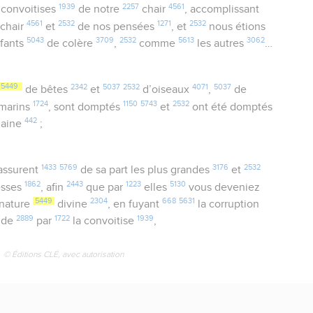
1939
2257
4561
 convoitises
de notre
chair
, accomplissant
4561
2532
1271
2532
 chair
et
de nos pensées
, et
nous étions
5043
3709
2532
5613
3062
fants
de colère
,
comme
les autres
…
5449
2342
5037
2532
4071
5037
de bêtes
et
d’oiseaux
,
de
1724
1150
5743
2532
marins
, sont domptés
et
ont été domptés
442
aine
;
1433
5769
3176
2532
assurent
de sa part les plus grandes
et
1862
2443
1223
5130
sses
, afin
que par
elles
vous deveniez
5449
2304
668
5631
 nature
divine
, en fuyant
la corruption
2889
1722
1939
nde
par
la convoitise
,
© Éditions CLÉ, avec autorisation