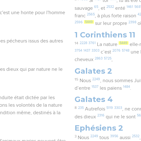
Si
toi
, tu as été
65
2532
1461
568
sauvage
, et
enté
 c'est une honte pour l'homme
2565
4
franc
, à plus forte raison
2596
5449
2398
sur leur propre
o
1 Corinthiens 11
es pécheurs issus des autres
14
2228
3761
5449
La nature
elle
3754
1437
3303
2076
5748
c’est
une 
2863
5725
cheveux
,
Galates 2
es dieux qui par nature ne le
15
2249
Nous
, nous sommes Jui
1537
1484
d’entre
les païens
.
Galates 4
duite était dictée par les
ons les volontés de la nature
8
235
5119
3303
Autrefois
, ne con
ndition même, destinés à la
2316
5
des dieux
qui ne le sont
Ephésiens 2
3
2249
3956
2532
Nous
tous
aussi
 d'animaux marins peuvent être