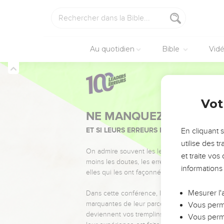
Au quotidien
Bible
Vid
Vot
NE MANQUEZ PAS L’ÉVÉ
ET SI LEURS ERREURS POUVAIENT VOUS 
En cliquant 
utilise des 
On admire souvent les leaders pour leurs réussi
et traite vo
moins les doutes, les erreurs et les saisons di
informations
elles qui les ont façonnés.
Mesurer l'
Dans cette conférence, leaders, entrepreneur
marquantes de leur parcours et les clés pour
Vous perme
deviennent vos tremplins. Que vous guidiez 
Vous perme