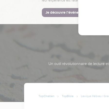
leur expérience est faite pour vous.
Je découvre l’événement
Un outil révolutionnaire de lecture e
TopChrétien
TopBible
Lexique Hébreu / Gre