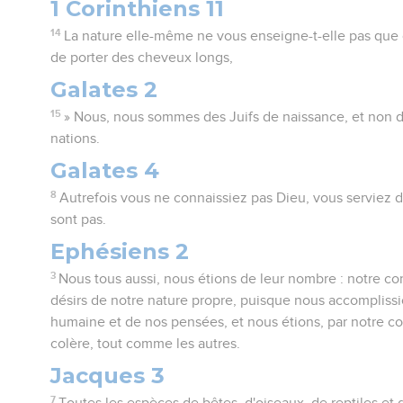
1 Corinthiens 11
14
La nature elle-même ne vous enseigne-t-elle pas que
de porter des cheveux longs,
Galates 2
15
» Nous, nous sommes des Juifs de naissance, et non d
nations.
Galates 4
8
Autrefois vous ne connaissiez pas Dieu, vous serviez d
sont pas.
Ephésiens 2
3
Nous tous aussi, nous étions de leur nombre : notre con
désirs de notre nature propre, puisque nous accomplissi
humaine et de nos pensées, et nous étions, par notre co
colère, tout comme les autres.
Jacques 3
7
Toutes les espèces de bêtes, d'oiseaux, de reptiles et