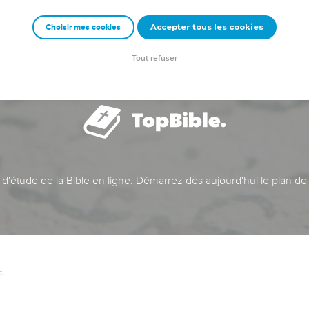
Accepter tous les cookies
Choisir mes cookies
Tout refuser
t d'étude de la Bible en ligne. Démarrez dès aujourd'hui le plan de
c