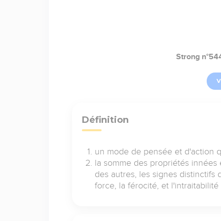
Strong n°54
V
Définition
un mode de pensée et d'action q
la somme des propriétés innées e
des autres, les signes distinctifs 
force, la férocité, et l'intraitabili