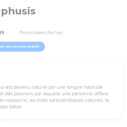
phusis
49
Prononciation [foo'-sis]
oir les versets relatifs
ui est devenu naturel par une longue habitude
t des pouvoirs par laquelle une personne diffère
de naissance, les traits caractéristiques naturels: la
té des bêtes