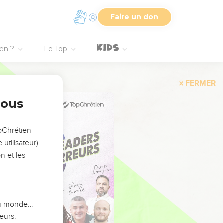
Faire un don
ien ?
Le Top
FERMER
nous
opChrétien
utilisateur)
n et les
:
 du monde…
eurs.