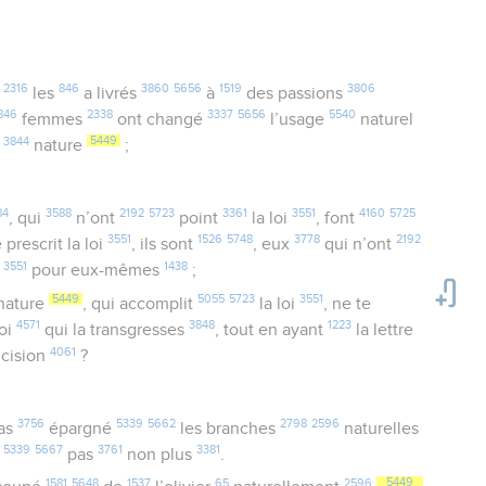
2316
846
3860
5656
1519
3806
u
les
a livrés
à
des passions
846
2338
3337
5656
5540
femmes
ont changé
l’usage
naturel
3844
5449
e
nature
;
84
3588
2192
5723
3361
3551
4160
5725
, qui
n’ont
point
la loi
, font
3551
1526
5748
3778
2192
prescrit la loi
, ils sont
, eux
qui n’ont
3551
1438
i
pour eux-mêmes
;
5449
5055
5723
3551
nature
, qui accomplit
la loi
, ne te
4571
3848
1223
toi
qui la transgresses
, tout en ayant
la lettre
4061
ncision
?
3756
5339
5662
2798
2596
as
épargné
les branches
naturelles
5339
5667
3761
3381
a
pas
non plus
.
1581
5648
1537
65
2596
5449