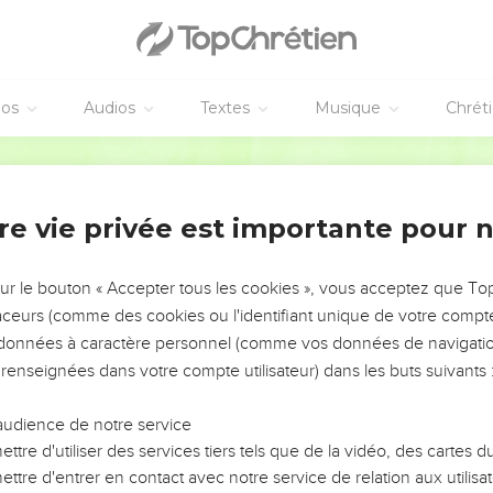
éos
Audios
Textes
Musique
Chrét
re vie privée est importante pour 
NEMENT DE L’ANNÉE !
ÉVITER LES VOTRES ?
sur le bouton « Accepter tous les cookies », vous acceptez que T
traceurs (comme des cookies ou l'identifiant unique de votre compte 
tes, leur impact, leur foi ou leur vision. Mais on voit
s données à caractère personnel (comme vos données de navigatio
fficiles qu'ils ont traversés, alors même que ce sont
 renseignées dans votre compte utilisateur) dans les buts suivants 
audience de notre service
s, et responsables reviennent sur les erreurs
 avancer avec plus de sagesse afin que leurs erreurs
ttre d'utiliser des services tiers tels que de la vidéo, des cartes
un ministère, une équipe, un groupe ou une famille,
ttre d'entrer en contact avec notre service de relation aux utilisat