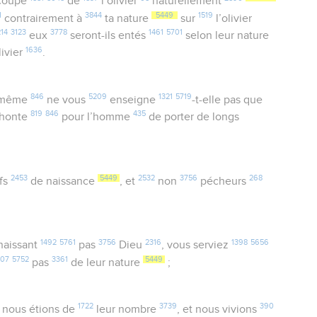
 coupé
de
l’olivier
naturellement
1
3844
5449
1519
contrairement à
ta nature
sur
l’olivier
214
3123
3778
1461
5701
eux
seront-ils entés
selon leur nature
1636
livier
.
846
5209
1321
5719
-même
ne vous
enseigne
-t-elle pas que
819
846
435
honte
pour l’homme
de porter de longs
2453
5449
2532
3756
268
fs
de naissance
, et
non
pécheurs
1492
5761
3756
2316
1398
5656
naissant
pas
Dieu
, vous serviez
607
5752
3361
5449
pas
de leur nature
;
1722
3739
390
, nous étions de
leur nombre
, et nous vivions