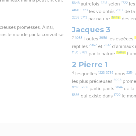
5648
4218
1722
autrefois
selon
les
4160
5723
2307
les volontés
de la
2258
5713
5449
par nature
des en
écieuses promesses. Ainsi,
Jacques 3
dans le monde par la convoitise
7
1063
3956
Toutes
les espèces
2062
2532
reptiles
et
d’animaux 
1150
5769
5449
par la nature
hum
2 Pierre 1
4
1223
3739
2254
lesquelles
nous
5093
les plus précieuses
prome
1096
5638
2844
participants
de la
5356
1722
qui existe dans
le mo