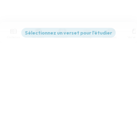
Contenus
Versions
Commentaires
Strong
Dictionnaire
Paramètres de lecture
Afficher les numéros de versets
Mode dyslexique
Désactivé
Simple
Coul
eur
Police d'écriture
Serif
Sans-serif