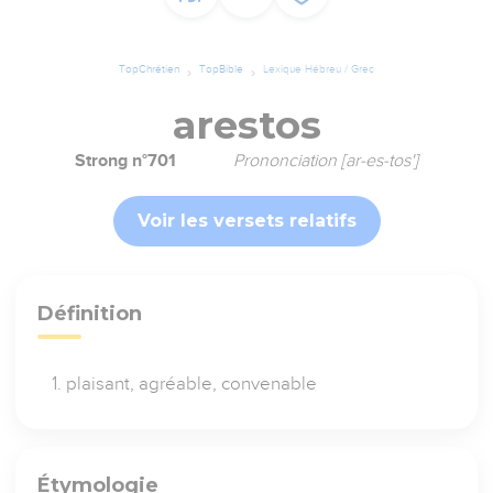
TopChrétien
TopBible
Lexique Hébreu / Grec
arestos
Strong n°701
Prononciation [ar-es-tos']
Voir les versets relatifs
Définition
plaisant, agréable, convenable
Étymologie