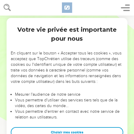
Votre vie privée est importante
pour nous
NE MANQUEZ PAS L’ÉVÉNEMENT
En cliquant sur le bouton « Accepter tous les cookies », vous
DE L’ANNÉE !
acceptez que TopChrétien utilise des traceurs (comme des
cookies ou l'identifiant unique de votre compte utilisateur) et
ET SI LEURS ERREURS POUVAIENT VOUS ÉVITER LES
traite vos données à caractère personnel (comme vos
VOTRES ?
données de navigation et les informations renseignées dans
votre compte utilisateur) dans les buts suivants :
On admire souvent les leaders pour leurs réussites, leur impact,
leur foi ou leur vision. Mais on voit moins les doutes, les erreurs
Mesurer l'audience de notre service
Vous permettre d'utiliser des services tiers tels que de la
et les saisons difficiles qu'ils ont traversés, alors même que ce
vidéo, des cartes du monde…
sont elles qui les ont façonnés.
Vous permettre d'entrer en contact avec notre service de
relation aux utilisateurs.
Dans cette conférence, leaders, entrepreneurs, et responsables
reviennent sur les erreurs marquantes de leur parcours et les
clés pour avancer avec plus de sagesse afin que leurs erreurs
Choisir mes cookies